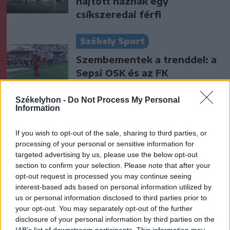
hajtott háznak egy
csíkszeredai férfi
Székely Sport
Szembementek a trenddel: a
Sepsi OSK és az FK
Csíkszereda kilóg a sorból a
Szuperligában
Székelyhon -
Do Not Process My Personal
Information
Krónika
If you wish to opt-out of the sale, sharing to third parties, or
Majka életveszélyes
processing of your personal or sensitive information for
fenyegetés miatt lemondta
targeted advertising by us, please use the below opt-out
section to confirm your selection. Please note that after your
erdélyi koncertjét
opt-out request is processed you may continue seeing
interest-based ads based on personal information utilized by
Székely Sport
us or personal information disclosed to third parties prior to
your opt-out. You may separately opt-out of the further
Ősszel új elnököt választ a
disclosure of your personal information by third parties on the
Hargita megyei