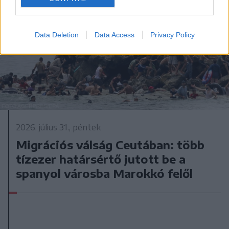
Data Deletion
Data Access
Privacy Policy
2026. július 31., péntek
Migrációs válság Ceutában: több
tízezer határsértő jutott be a
spanyol városba Marokkó felől