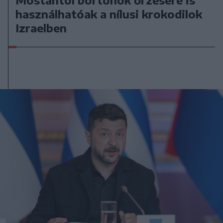
Mostantól börtönök őrzésére is
használhatóak a nílusi krokodilok
Izraelben