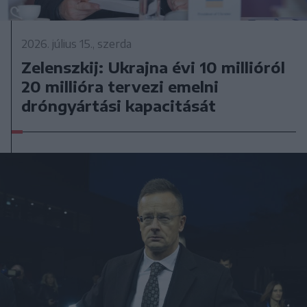
2026. július 15., szerda
Zelenszkij: Ukrajna évi 10 millióról
20 millióra tervezi emelni
dróngyártási kapacitását