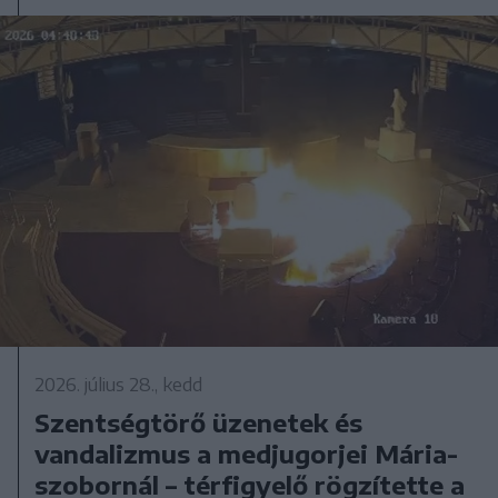
2026. július 28., kedd
Szentségtörő üzenetek és
vandalizmus a medjugorjei Mária-
szobornál – térfigyelő rögzítette a