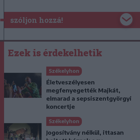
szóljon hozzá!
Ezek is érdekelhetik
Székelyhon
Életveszélyesen
megfenyegették Majkát,
elmarad a sepsiszentgyörgyi
koncertje
Székelyhon
Jogosítvány nélkül, ittasan