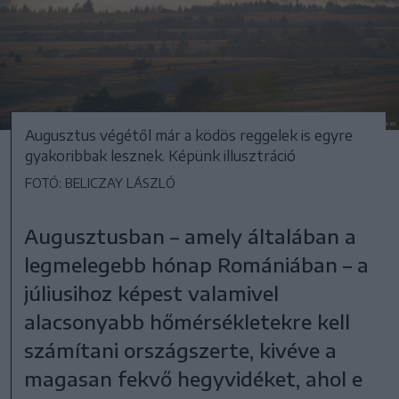
Augusztus végétől már a ködös reggelek is egyre
gyakoribbak lesznek. Képünk illusztráció
FOTÓ: BELICZAY LÁSZLÓ
Augusztusban – amely általában a
legmelegebb hónap Romániában – a
júliusihoz képest valamivel
alacsonyabb hőmérsékletekre kell
számítani országszerte, kivéve a
magasan fekvő hegyvidéket, ahol e