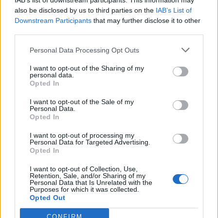
IAB’s list of downstream participants. This information may
futballközösség
also be disclosed by us to third parties on the
IAB’s List of
Downstream Participants
that may further disclose it to other
third parties.
Nőileg
Personal Data Processing Opt Outs
Sándor Ella: Na, indíts, s
menjünk!
I want to opt-out of the Sharing of my
personal data.
Opted In
I want to opt-out of the Sale of my
Personal Data.
Opted In
I want to opt-out of processing my
Personal Data for Targeted Advertising.
Opted In
A rovat további cikkei
I want to opt-out of Collection, Use,
Retention, Sale, and/or Sharing of my
Personal Data that Is Unrelated with the
Purposes for which it was collected.
Opted Out
CONFIRM