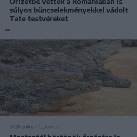
Őrizetbe vették a Romániában is
súlyos bűncselekményekkel vádolt
Tate testvéreket
2026. július 17., péntek