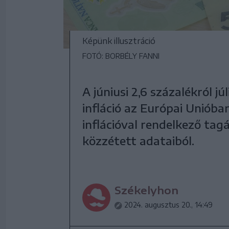
Képünk illusztráció
FOTÓ: BORBÉLY FANNI
A júniusi 2,6 százalékról j
infláció az Európai Uniób
inflációval rendelkező tag
közzétett adataiból.
Székelyhon
2024. augusztus 20., 14:49