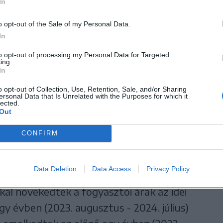
 százalékra nőtt az éves
In
n az élelmiszerek 1,71
o opt-out of the Sale of my Personal Data.
In
 nem élelmiszer jellegű
to opt-out of processing my Personal Data for Targeted
ing.
százalékkal drágultak, a
In
o opt-out of Collection, Use, Retention, Sale, and/or Sharing
 díja 8,52 százalékkal nőtt
ersonal Data that Is Unrelated with the Purposes for which it
lected.
Out
z képest.
CONFIRM
Data Deletion
Data Access
Privacy Policy
cemberéhez viszonyítva 3,2 százalékkal, 2023
kal növekedtek a fogyasztói árak az idei
y évben (2023. augusztus - 2024. július)