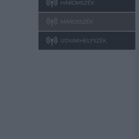
HÁROMSZÉK
MAROSSZÉK
UDVARHELYSZÉK