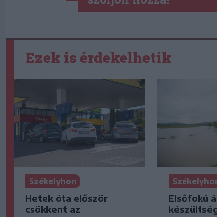
Ezek is érdekelhetik
Székelyhon
Székelyho
Hetek óta először
Elsőfokú á
csökkent az
készültsé