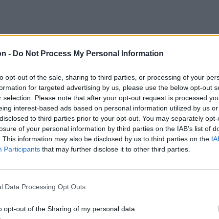
on -
Do Not Process My Personal Information
 százalékról 2,6 százalékra nőtt az éves
to opt-out of the sale, sharing to third parties, or processing of your per
t adatai ugyanakkor azt mutatják, hogy az
formation for targeted advertising by us, please use the below opt-out s
kül számított maginfláció 2,8 százalékon, az
r selection. Please note that after your opt-out request is processed y
eing interest-based ads based on personal information utilized by us or
ára nélkül számított éves euróövezeti
disclosed to third parties prior to your opt-out. You may separately opt-
on stagnált az idei hetedik hónapban.
losure of your personal information by third parties on the IAB’s list of
. This information may also be disclosed by us to third parties on the
IA
Participants
that may further disclose it to other third parties.
et korábbi közlése szerint
l Data Processing Opt Outs
úniusi 4,94 százalékról
o opt-out of the Sharing of my personal data.