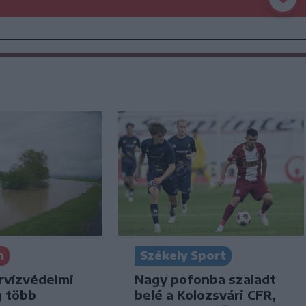
n
Székely Sport
rvízvédelmi
Nagy pofonba szaladt
g több
belé a Kolozsvári CFR,