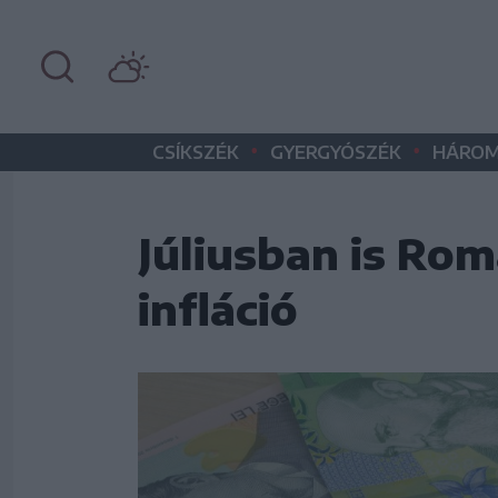
•
•
CSÍKSZÉK
GYERGYÓSZÉK
HÁROM
Júliusban is Ro
infláció