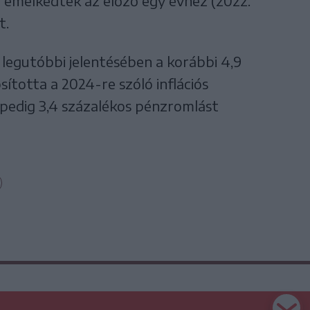
l emelkedtek az előző egy évhez (2022.
t.
egutóbbi jelentésében a korábbi 4,9
ította a 2024-re szóló inflációs
e pedig 3,4 százalékos pénzromlást