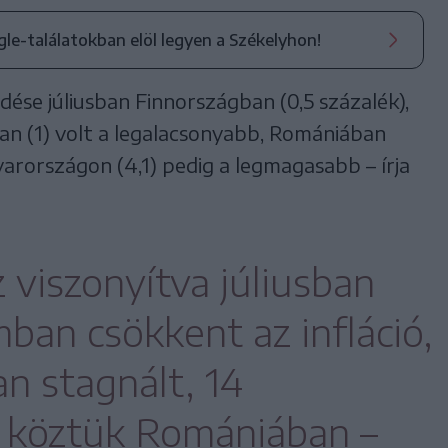
ogle-találatokban elöl legyen a Székelyhon!
ése júliusban Finnországban (0,5 százalék),
an (1) volt a legalacsonyabb, Romániában
yarországon (4,1) pedig a legmagasabb – írja
 viszonyítva júliusban
mban csökkent az infláció,
n stagnált, 14
– köztük Romániában –