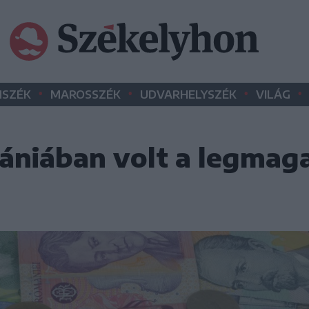
•
•
•
•
SZÉK
MAROSSZÉK
UDVARHELYSZÉK
VILÁG
mániában volt a legmag