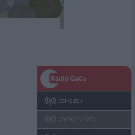
Rádió GaGa
CSÍKSZÉK
GYERGYÓSZÉK