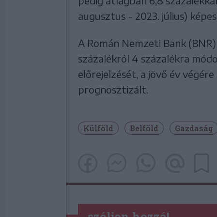
pedig átlagban 6,8 százalékka
augusztus - 2023. július) képes
A Román Nemzeti Bank (BNR) l
százalékról 4 százalékra módos
előrejelzését, a jövő év végér
prognosztizált.
Külföld
Belföld
Gazdaság
szóljon hozzá!