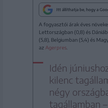
Itt állíthatja be, hogy a Go
A fogyasztói árak éves növeked
Lettországban (0,8) és Dániáb
(5,8), Belgiumban (5,4) és Mag
az
Agerpres
.
Idén júniushoz
kilenc tagálla
négy országba
tagállamban 