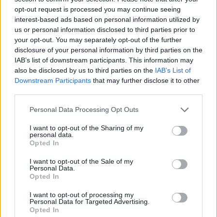
opt-out request is processed you may continue seeing
interest-based ads based on personal information utilized by
us or personal information disclosed to third parties prior to
your opt-out. You may separately opt-out of the further
disclosure of your personal information by third parties on the
IAB’s list of downstream participants. This information may
also be disclosed by us to third parties on the
IAB’s List of
Downstream Participants
that may further disclose it to other
third parties.
Personal Data Processing Opt Outs
I want to opt-out of the Sharing of my
personal data.
Opted In
I want to opt-out of the Sale of my
2026. július 19., vasárnap
Personal Data.
Opted In
Őrizetbe vették a Romániában is
súlyos bűncselekményekkel vádolt
I want to opt-out of processing my
Personal Data for Targeted Advertising.
Tate testvéreket
Opted In