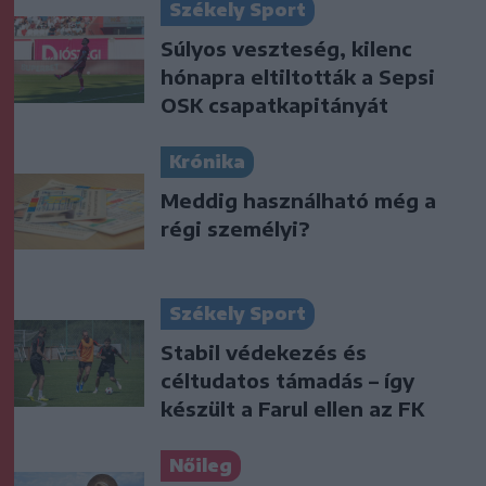
Székely Sport
Súlyos veszteség, kilenc
hónapra eltiltották a Sepsi
OSK csapatkapitányát
Krónika
Meddig használható még a
régi személyi?
Székely Sport
Stabil védekezés és
céltudatos támadás – így
készült a Farul ellen az FK
Nőileg