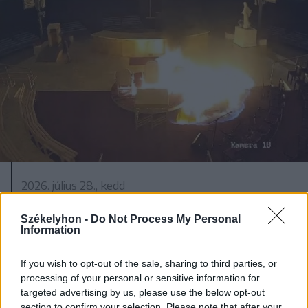
2026. július 28., kedd
Szentségtörő üzenetek és
Székelyhon -
Do Not Process My Personal
vandalizmus a medjugorjei Mária-
Information
szobornál – térfigyelő rögzítette a
gyújtogatást
If you wish to opt-out of the sale, sharing to third parties, or
processing of your personal or sensitive information for
targeted advertising by us, please use the below opt-out
section to confirm your selection. Please note that after your