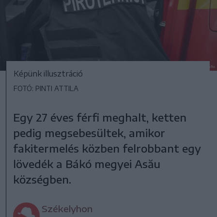
Képünk illusztráció
FOTÓ: PINTI ATTILA
Egy 27 éves férfi meghalt, ketten
pedig megsebesültek, amikor
fakitermelés közben felrobbant egy
lövedék a Bákó megyei Asău
községben.
Székelyhon