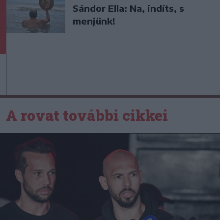
Sándor Ella: Na, indíts, s
menjünk!
A rovat további cikkei