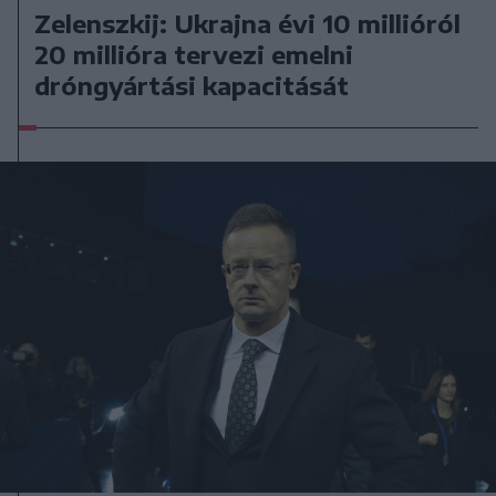
Zelenszkij: Ukrajna évi 10 millióról
20 millióra tervezi emelni
dróngyártási kapacitását