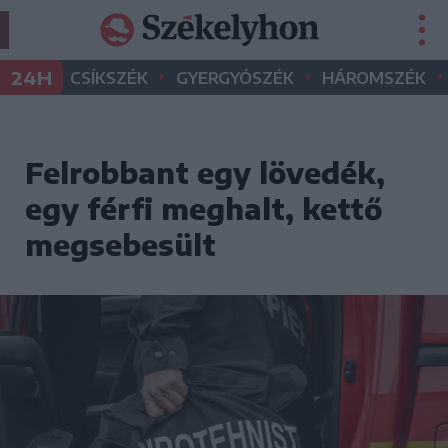
•
•
•
24H
CSÍKSZÉK
GYERGYÓSZÉK
HÁROMSZÉK
Felrobbant egy lövedék,
egy férfi meghalt, kettő
megsebesült