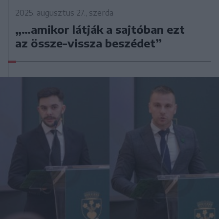
2025. augusztus 27., szerda
„…amikor látják a sajtóban ezt
az össze-vissza beszédet”