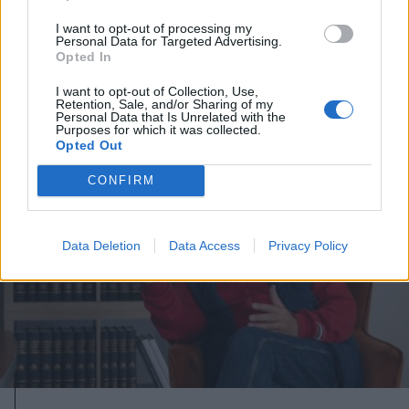
Kisvárosi terrortól a betiltott
székely zászlóig. Szondy Zoltán
I want to opt-out of processing my
Personal Data for Targeted Advertising.
a Summában
Opted In
I want to opt-out of Collection, Use,
Retention, Sale, and/or Sharing of my
Personal Data that Is Unrelated with the
Purposes for which it was collected.
Opted Out
CONFIRM
Data Deletion
Data Access
Privacy Policy