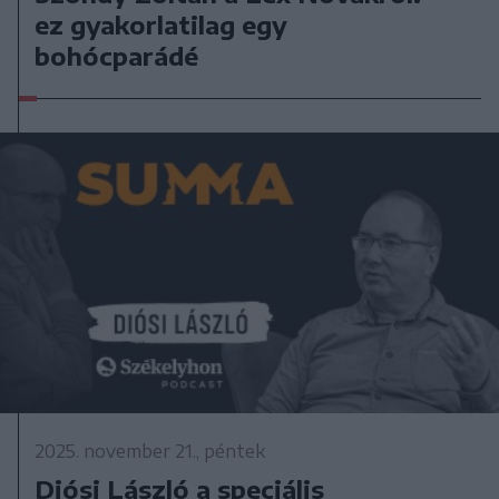
ez gyakorlatilag egy
bohócparádé
2025. november 21., péntek
Diósi László a speciális