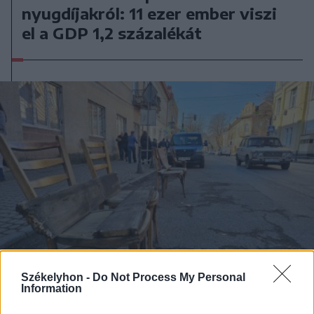
nyugdíjakról: 11 ezer ember viszi
el a GDP 1,2 százalékát
Székelyhon -
Do Not Process My Personal
Information
2025. november 10., hétfő