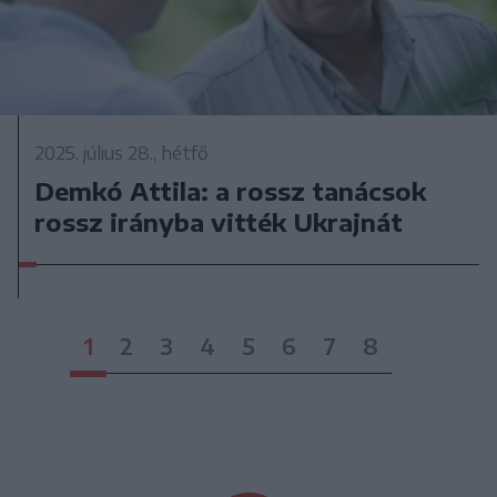
2025. július 28., hétfő
Demkó Attila: a rossz tanácsok
rossz irányba vitték Ukrajnát
1
2
3
4
5
6
7
8