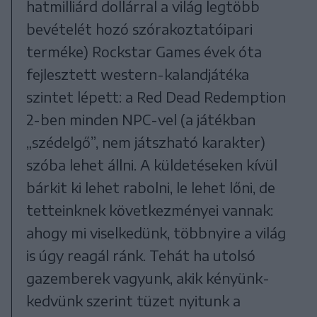
hatmilliárd dollárral a világ legtöbb
bevételét hozó szórakoztatóipari
terméke) Rockstar Games évek óta
fejlesztett western-kalandjátéka
szintet lépett: a Red Dead Redemption
2-ben minden NPC-vel (a játékban
„szédelgő”, nem játszható karakter)
szóba lehet állni. A küldetéseken kívül
bárkit ki lehet rabolni, le lehet lőni, de
tetteinknek következményei vannak:
ahogy mi viselkedünk, többnyire a világ
is úgy reagál ránk. Tehát ha utolsó
gazemberek vagyunk, akik kényünk-
kedvünk szerint tüzet nyitunk a