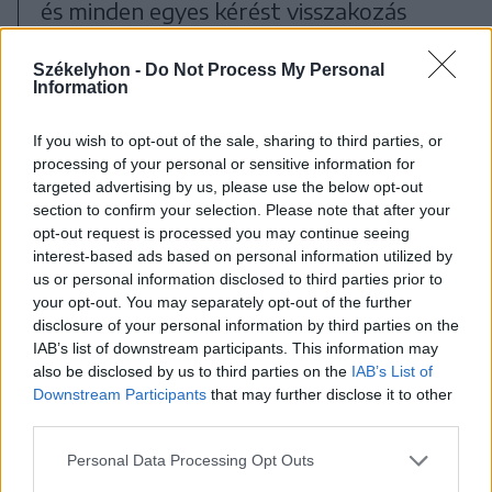
és minden egyes kérést visszakozás
nélkül teljesítünk, akkor morális
Székelyhon -
Do Not Process My Personal
pluszpontokat kapunk, ha pedig
Information
minden utunkba kerülő figurába
If you wish to opt-out of the sale, sharing to third parties, or
belekötünk, folyton rabolunk és ész
processing of your personal or sensitive information for
nélkül lövöldözünk, akkor bizony
targeted advertising by us, please use the below opt-out
section to confirm your selection. Please note that after your
negatív skálába mozdul el a viselkedés-
opt-out request is processed you may continue seeing
barométer, vagyis előbb utóbb utolsó
interest-based ads based on personal information utilized by
us or personal information disclosed to third parties prior to
útonálló banditaként fognak számon
your opt-out. You may separately opt-out of the further
tartani a játékban.
disclosure of your personal information by third parties on the
IAB’s list of downstream participants. This information may
also be disclosed by us to third parties on the
IAB’s List of
Downstream Participants
that may further disclose it to other
third parties.
Personal Data Processing Opt Outs