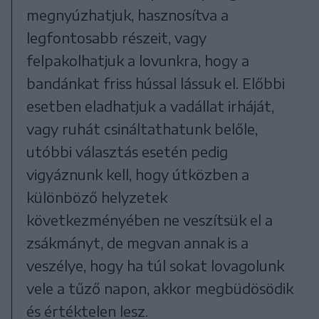
megnyúzhatjuk, hasznosítva a
legfontosabb részeit, vagy
felpakolhatjuk a lovunkra, hogy a
bandánkat friss hússal lássuk el. Előbbi
esetben eladhatjuk a vadállat irháját,
vagy ruhát csináltathatunk belőle,
utóbbi választás esetén pedig
vigyáznunk kell, hogy útközben a
különböző helyzetek
következményében ne veszítsük el a
zsákmányt, de megvan annak is a
veszélye, hogy ha túl sokat lovagolunk
vele a tűző napon, akkor megbüdösödik
és értéktelen lesz.