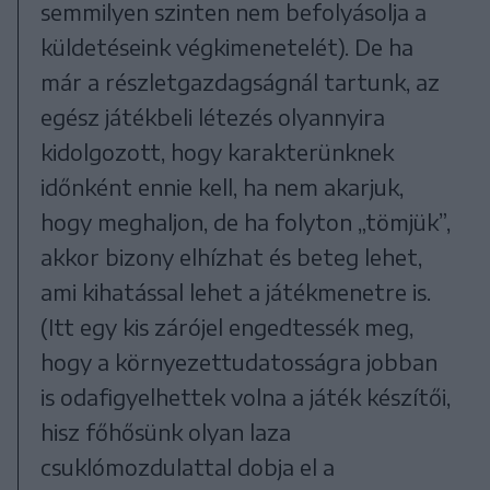
semmilyen szinten nem befolyásolja a
küldetéseink végkimenetelét). De ha
már a részletgazdagságnál tartunk, az
egész játékbeli létezés olyannyira
kidolgozott, hogy karakterünknek
időnként ennie kell, ha nem akarjuk,
hogy meghaljon, de ha folyton „tömjük”,
akkor bizony elhízhat és beteg lehet,
ami kihatással lehet a játékmenetre is.
(Itt egy kis zárójel engedtessék meg,
hogy a környezettudatosságra jobban
is odafigyelhettek volna a játék készítői,
hisz főhősünk olyan laza
csuklómozdulattal dobja el a