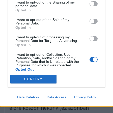
I want to opt-out of the Sharing of my
personal data.
Opted In
I want to opt-out of the Sale of my
Personal Data.
Opted In
I want to opt-out of processing my
Personal Data for Targeted Advertising.
FOTÓ: ROCKSTAR GAMES
Opted In
I want to opt-out of Collection, Use,
Retention, Sale, and/or Sharing of my
Ráadásként az sem mindegy, hogy
Personal Data that Is Unrelated with the
Purposes for which it was collected.
nézünk ki: ha mocskosak, büdösek,
Opted Out
elhanyagoltak vagyunk, adott esetben
CONFIRM
azt is szóvá teszik az NPC-k, de ha épp
a legszebb öltönyben sétálunk végig a
Data Deletion
Data Access
Privacy Policy
képzeletbeli Saint Denis utcáin, lesz, aki
előre köszön nekünk (ez azonban