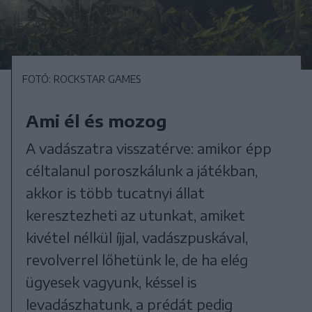
FOTÓ: ROCKSTAR GAMES
Ami él és mozog
A vadászatra visszatérve: amikor épp
céltalanul poroszkálunk a játékban,
akkor is több tucatnyi állat
keresztezheti az utunkat, amiket
kivétel nélkül íjjal, vadászpuskával,
revolverrel lőhetünk le, de ha elég
ügyesek vagyunk, késsel is
levadászhatunk, a prédát pedig