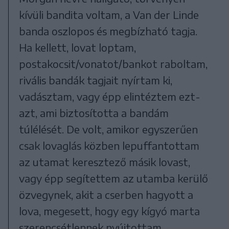
kívüli bandita voltam, a Van der Linde
banda oszlopos és megbízható tagja.
Ha kellett, lovat loptam,
postakocsit/vonatot/bankot raboltam,
rivális bandák tagjait nyírtam ki,
vadásztam, vagy épp elintéztem ezt-
azt, ami biztosította a bandám
túlélését. De volt, amikor egyszerűen
csak lovaglás közben lepuffantottam
az utamat keresztező másik lovast,
vagy épp segítettem az utamba kerülő
özvegynek, akit a cserben hagyott a
lova, megesett, hogy egy kígyó marta
szerencsétlennek nyújtottam