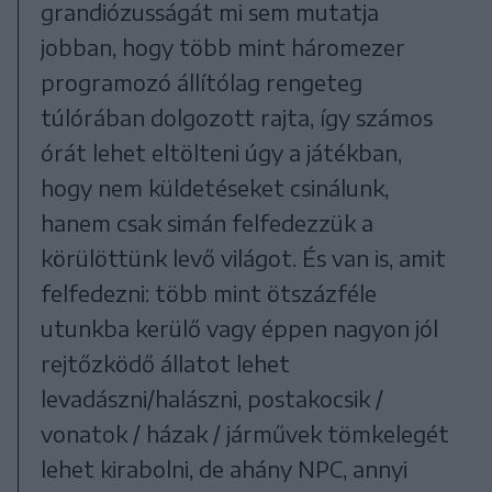
grandiózusságát mi sem mutatja
jobban, hogy több mint háromezer
programozó állítólag rengeteg
túlórában dolgozott rajta, így számos
órát lehet eltölteni úgy a játékban,
hogy nem küldetéseket csinálunk,
hanem csak simán felfedezzük a
körülöttünk levő világot. És van is, amit
felfedezni: több mint ötszázféle
utunkba kerülő vagy éppen nagyon jól
rejtőzködő állatot lehet
levadászni/halászni, postakocsik /
vonatok / házak / járművek tömkelegét
lehet kirabolni, de ahány NPC, annyi