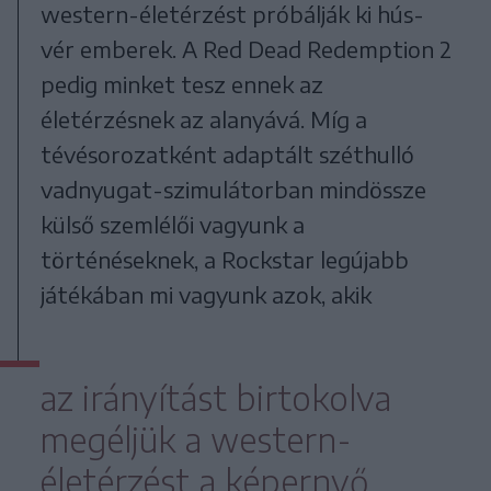
western-életérzést próbálják ki hús-
vér emberek. A Red Dead Redemption 2
pedig minket tesz ennek az
életérzésnek az alanyává. Míg a
tévésorozatként adaptált széthulló
vadnyugat-szimulátorban mindössze
külső szemlélői vagyunk a
történéseknek, a Rockstar legújabb
játékában mi vagyunk azok, akik
az irányítást birtokolva
megéljük a western-
életérzést a képernyő