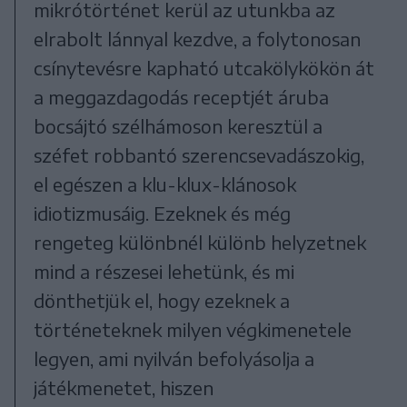
mikrótörténet kerül az utunkba az
elrabolt lánnyal kezdve, a folytonosan
csínytevésre kapható utcakölykökön át
a meggazdagodás receptjét áruba
bocsájtó szélhámoson keresztül a
széfet robbantó szerencsevadászokig,
el egészen a klu-klux-klánosok
idiotizmusáig. Ezeknek és még
rengeteg különbnél különb helyzetnek
mind a részesei lehetünk, és mi
dönthetjük el, hogy ezeknek a
történeteknek milyen végkimenetele
legyen, ami nyilván befolyásolja a
játékmenetet, hiszen