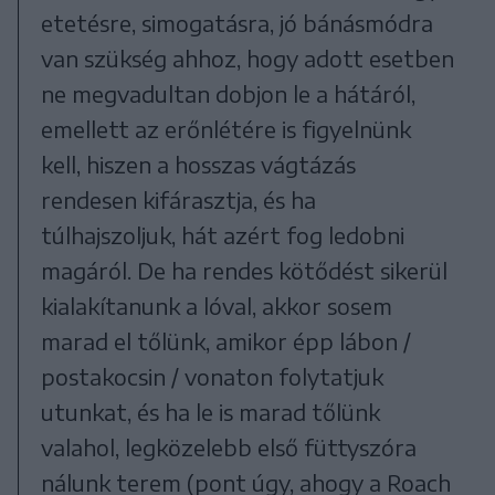
etetésre, simogatásra, jó bánásmódra
van szükség ahhoz, hogy adott esetben
ne megvadultan dobjon le a hátáról,
emellett az erőnlétére is figyelnünk
kell, hiszen a hosszas vágtázás
rendesen kifárasztja, és ha
túlhajszoljuk, hát azért fog ledobni
magáról. De ha rendes kötődést sikerül
kialakítanunk a lóval, akkor sosem
marad el tőlünk, amikor épp lábon /
postakocsin / vonaton folytatjuk
utunkat, és ha le is marad tőlünk
valahol, legközelebb első füttyszóra
nálunk terem (pont úgy, ahogy a Roach