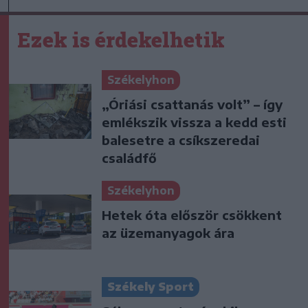
Ezek is érdekelhetik
Székelyhon
„Óriási csattanás volt” – így
emlékszik vissza a kedd esti
balesetre a csíkszeredai
családfő
Székelyhon
Hetek óta először csökkent
az üzemanyagok ára
Székely Sport