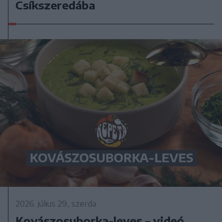
Csíkszeredába
2026. július 29., szerda
Kovászosuborka-leves – videó