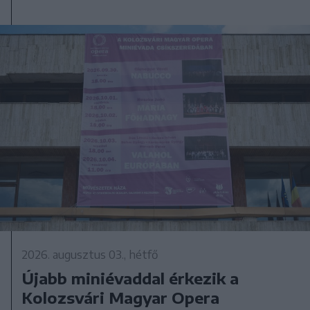
2026. augusztus 03., hétfő
Újabb miniévaddal érkezik a
Kolozsvári Magyar Opera