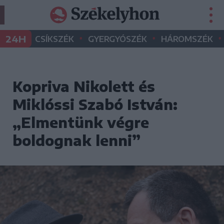
•
•
•
24H
CSÍKSZÉK
GYERGYÓSZÉK
HÁROMSZÉK
Kopriva Nikolett és
Miklóssi Szabó István:
„Elmentünk végre
boldognak lenni”