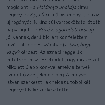
megjelent – a
Holdanya unokája
című
regény, az
Apja fia
című kisregény –, írja az
új regényét, Nikinek új verseskötete látott
napvilágot – a
Kővé zsugorodott ország
.
Jól vannak, derült ki, amikor felettem
(ezúttal többes számban) a
Szia, hogy
vagy?
kérdést. Az aznapi reggelük
kötetszerkesztéssel indult, ugyanis készül
Nikolett újabb könyve, amely a tervek
szerint ősszel jelenne meg. A könyvet
István szerkeszti, akinek az utóbbi két
regényét Niki szerkesztette.