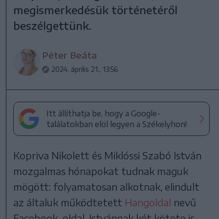
megismerkedésük történetéről
beszélgettünk.
Péter Beáta
2024. április 21., 13:56
Itt állíthatja be, hogy a Google-
találatokban elöl legyen a Székelyhon!
Kopriva Nikolett és Miklóssi Szabó István
mozgalmas hónapokat tudnak maguk
mögött: folyamatosan alkotnak, elindult
az általuk működtetett
Hangoldal
nevű
Facebook-oldal, Istvánnak két kötete is