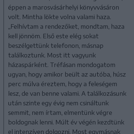
éppen a marosvásárhelyi könyvvásáron
volt. Mintha lökte volna valami haza.
„Felhívtam a rendezőket, mondtam, haza
kell jönnöm. Első este elég sokat
beszélgettünk telefonon, másnap
találkoztunk. Most itt vagyunk
házaspárként. Tréfásan mondogatom
ugyan, hogy amikor beült az autóba, húsz
perc múlva éreztem, hogy a feleségem
lesz, de van benne valami. A találkozásunk
után szinte egy évig nem csináltunk
semmit, nem írtam, elmentünk végre
boldognak lenni. Múlt év végén kezdtünk
el intenzíven dolgozni. Most egymásnak