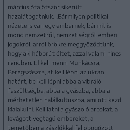
március óta ötször sikerült
hazalátogatniuk. „Bármilyen politikai
nézete is van egy embernek, bármit is
mond nemzetről, nemzetiségről, emberi
jogokról, arról örökre meggyőződtünk,
hogy aki háborút éltet, azzal valami nincs
rendben. El kell menni Munkácsra,
Beregszászra, át kell lépni az ukrán
határt, be kell lépni abba a vibráló
feszültségbe, abba a gyászba, abba a
mérhetetlen halálkultuszba, ami ott kezd
kialakulni. Kell látni a gyászoló arcokat, a
levágott végtagú embereket, a
temetőben a zászlókkal fellobogózott