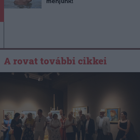
menjünk!
A rovat további cikkei