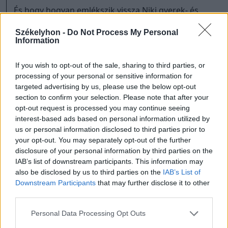
És hogy hogyan emlékszik vissza Niki gyerek- és
tinédzserkora Munkácsára? „Számomra nyugodt,
Székelyhon -
Do Not Process My Personal
boldog volt” – válaszolja. „Még csak
Information
magyarellenességet sem éreztem. Nyilván
megvoltak a magam nehézségei, de azok belső
If you wish to opt-out of the sale, sharing to third parties, or
feszültségek voltak, nem a környezetemből
processing of your personal or sensitive information for
fakadtak. 2013-ban jöttem el Kárpátaljáról, a
targeted advertising by us, please use the below opt-out
zavargások 2014-ben kezdődtek. Amikor jött a
section to confirm your selection. Please note that after your
Covid-19, Magyarországon éltem, és másfél éven át
opt-out request is processed you may continue seeing
interest-based ads based on personal information utilized by
nem tudtam hazalátogatni. Akkor kezdtem
us or personal information disclosed to third parties prior to
ténylegesen érezni az országhatár jelenlétét. Aztán
your opt-out. You may separately opt-out of the further
jött a háború.”
disclosure of your personal information by third parties on the
IAB’s list of downstream participants. This information may
Kérdésemre, hogy a Munkácson tapasztalt
also be disclosed by us to third parties on the
IAB’s List of
élményeket feldolgozzák-e az írásaikban, kiderül,
Downstream Participants
that may further disclose it to other
Niki legutóbb megjelent kötete, a
Kővé zsugorodott
third parties.
ország
nagy része erről szól. Noha a háború
Personal Data Processing Opt Outs
kitörésekor már össze volt állva a könyv anyaga,