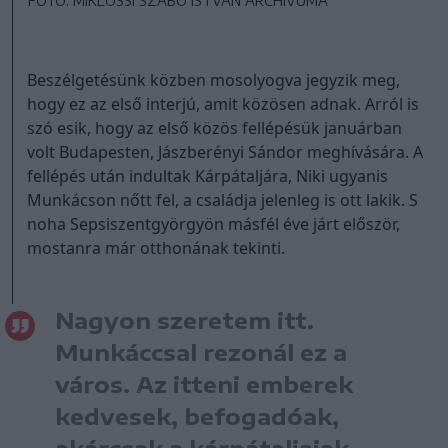
FOTÓ: MIKLÓSSI SZABÓ ISTVÁN ARCHÍVUMA
Beszélgetésünk közben mosolyogva jegyzik meg,
hogy ez az első interjú, amit közösen adnak. Arról is
szó esik, hogy az első közös fellépésük januárban
volt Budapesten, Jászberényi Sándor meghívására. A
fellépés után indultak Kárpátaljára, Niki ugyanis
Munkácson nőtt fel, a családja jelenleg is ott lakik. S
noha Sepsiszentgyörgyön másfél éve járt először,
mostanra már otthonának tekinti.
Nagyon szeretem itt.
Munkáccsal rezonál ez a
város. Az itteni emberek
kedvesek, befogadóak,