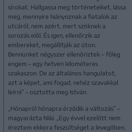
sírokat. Hallgassa meg történeteiket, lássa
meg, mennyire hiányoznak a fiatalok az
utcáról, nem azért, mert szöknek a
sorozás elől. És igen, ellenőrzik az
embereket, megállítják az úton.
Bennünket négyszer ellenőriztek – főleg
engem – egy hetven kilométeres
szakaszon. De az általános hangulatot,
azt a képet, ami fogad, nehéz szavakkal
leírni” – osztotta meg István.
„Hónapról hónapra érződik a változás” –
magyarázta Niki. „Egy évvel ezelőtt nem
éreztem ekkora feszültséget a levegőben,