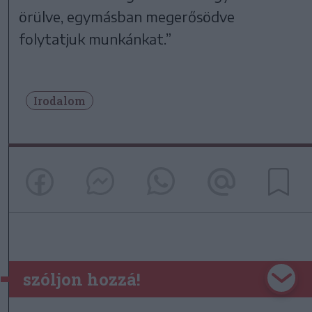
örülve, egymásban megerősödve
folytatjuk munkánkat.”
Irodalom
szóljon hozzá!