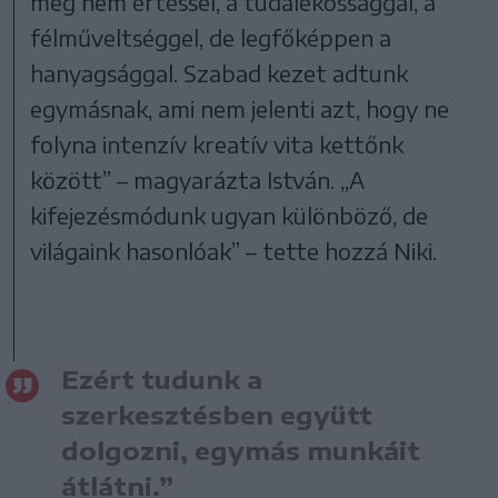
meg nem értéssel, a tudálékossággal, a
félműveltséggel, de legfőképpen a
hanyagsággal. Szabad kezet adtunk
egymásnak, ami nem jelenti azt, hogy ne
folyna intenzív kreatív vita kettőnk
között” – magyarázta István. „A
kifejezésmódunk ugyan különböző, de
világaink hasonlóak” – tette hozzá Niki.
Ezért tudunk a
szerkesztésben együtt
dolgozni, egymás munkáit
átlátni.”