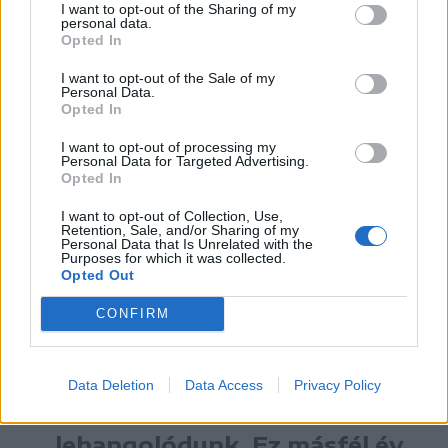
ekkor még bekerült néhány vers, amelyek más
I want to opt-out of the Sharing of my
personal data.
szemszögbe helyezték az egészet.
Opted In
„A versfolyam egy feszes ívvé alakult a háború miatt.
Az ezt követő könyvnek a szerkesztését most
I want to opt-out of the Sale of my
Personal Data.
fejeztük be. Ebben kiemelt szerepet kap a téma. Niki
Opted In
fantasztikusan meg tudta jeleníteni a háborút,
minden elismerésem neki ezért.
I want to opt-out of processing my
Personal Data for Targeted Advertising.
Opted In
Én még nem tudok ezekről a
I want to opt-out of Collection, Use,
Retention, Sale, and/or Sharing of my
Personal Data that Is Unrelated with the
borzalmakról írni, meg kell
Purposes for which it was collected.
Opted Out
érjen, meg kell szülessen a
dolgok értése. A háború
CONFIRM
naponta felmerül nálunk,
amikor beszélünk róla,
Data Deletion
Data Access
Privacy Policy
elkomorodunk,
lehangolódunk. Ez másfél év