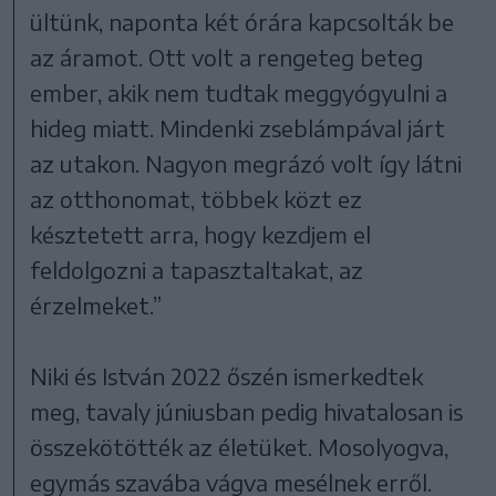
ültünk, naponta két órára kapcsolták be
az áramot. Ott volt a rengeteg beteg
ember, akik nem tudtak meggyógyulni a
hideg miatt. Mindenki zseblámpával járt
az utakon. Nagyon megrázó volt így látni
az otthonomat, többek közt ez
késztetett arra, hogy kezdjem el
feldolgozni a tapasztaltakat, az
érzelmeket.”
Niki és István 2022 őszén ismerkedtek
meg, tavaly júniusban pedig hivatalosan is
összekötötték az életüket. Mosolyogva,
egymás szavába vágva mesélnek erről.