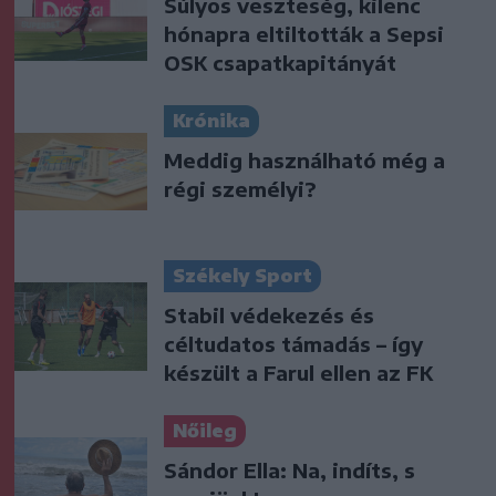
Súlyos veszteség, kilenc
hónapra eltiltották a Sepsi
OSK csapatkapitányát
Krónika
Meddig használható még a
régi személyi?
Székely Sport
Stabil védekezés és
céltudatos támadás – így
készült a Farul ellen az FK
Nőileg
Sándor Ella: Na, indíts, s