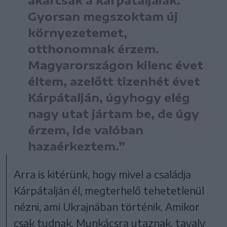
akárcsak a kárpátaljaiak.
Gyorsan megszoktam új
környezetemet,
otthonomnak érzem.
Magyarországon kilenc évet
éltem, azelőtt tizenhét évet
Kárpátalján, úgyhogy elég
nagy utat jártam be, de úgy
érzem, ide valóban
hazaérkeztem.”
Arra is kitérünk, hogy mivel a családja
Kárpátalján él, megterhelő tehetetlenül
nézni, ami Ukrajnában történik. Amikor
csak tudnak, Munkácsra utaznak, tavaly