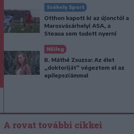
Székely Sport
Otthon kapott ki az újonctól a
Marosvásárhelyi ASA, a
Steaua sem tudott nyerni
Nőileg
B. Máthé Zsuzsa: Az élet
„doktoriját” végeztem el az
epilepsziámmal
A rovat további cikkei