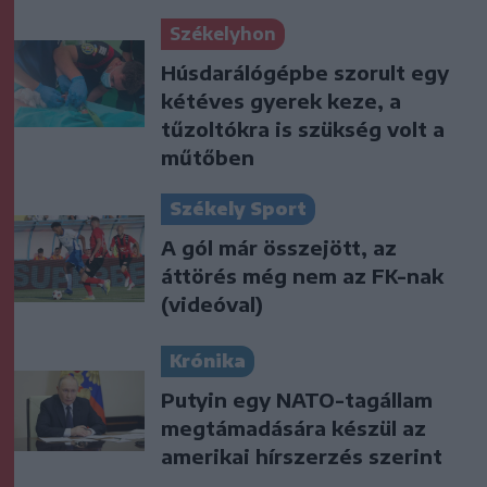
Székelyhon
Húsdarálógépbe szorult egy
kétéves gyerek keze, a
tűzoltókra is szükség volt a
műtőben
Székely Sport
A gól már összejött, az
áttörés még nem az FK-nak
(videóval)
Krónika
Putyin egy NATO-tagállam
megtámadására készül az
amerikai hírszerzés szerint