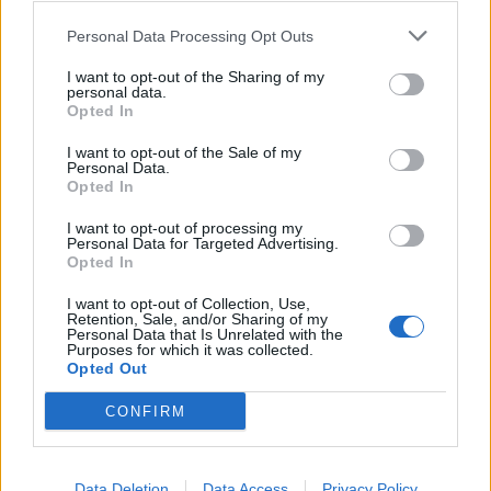
2026. augusztus 04., kedd
Personal Data Processing Opt Outs
Jazzre hangolódik Csíkszereda:
I want to opt-out of the Sharing of my
világsztárokkal, helyi
personal data.
Opted In
tehetségekkel és új reményekkel
érkezik a 16. Csíki Jazz
I want to opt-out of the Sale of my
Personal Data.
Opted In
I want to opt-out of processing my
Personal Data for Targeted Advertising.
Opted In
I want to opt-out of Collection, Use,
Retention, Sale, and/or Sharing of my
Personal Data that Is Unrelated with the
Purposes for which it was collected.
Opted Out
CONFIRM
Data Deletion
Data Access
Privacy Policy