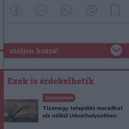
szóljon hozzá!
Ezek is érdekelhetik
Székelyhon
Tizenegy település maradhat
víz nélkül Udvarhelyszéken