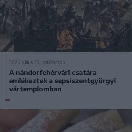
2026. július 23., csütörtök
A nándorfehérvári csatára
emlékeztek a sepsiszentgyörgyi
vártemplomban