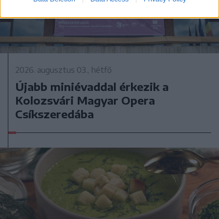
2026. augusztus 03., hétfő
Újabb miniévaddal érkezik a
Kolozsvári Magyar Opera
Csíkszeredába