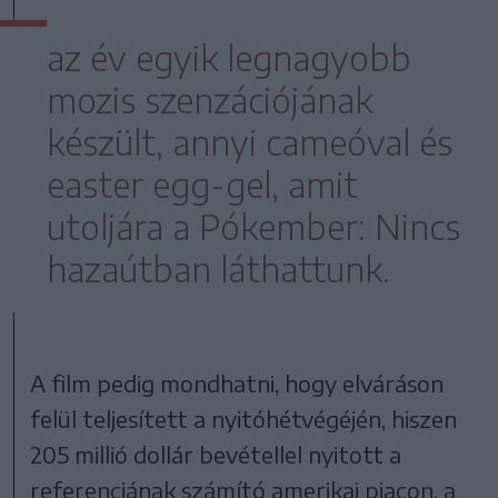
az év egyik legnagyobb
mozis szenzációjának
készült, annyi cameóval és
easter egg-gel, amit
utoljára a Pókember: Nincs
hazaútban láthattunk.
A film pedig mondhatni, hogy elváráson
felül teljesített a nyitóhétvégéjén, hiszen
205 millió dollár bevétellel nyitott a
referenciának számító amerikai piacon, a