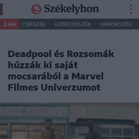
•
•
•
24H
CSÍKSZÉK
GYERGYÓSZÉK
HÁROMSZÉK
Deadpool és Rozsomák
húzzák ki saját
mocsarából a Marvel
Filmes Univerzumot