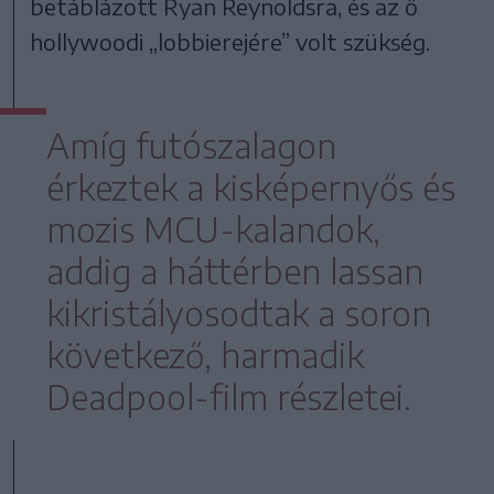
betáblázott Ryan Reynoldsra, és az ő
hollywoodi „lobbierejére” volt szükség.
Amíg futószalagon
érkeztek a kisképernyős és
mozis MCU-kalandok,
addig a háttérben lassan
kikristályosodtak a soron
következő, harmadik
Deadpool-film részletei.