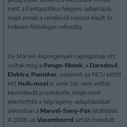
mint a Fantasztikus Négyes-adaptáció,
majd annak a rendkívül rosszul elsült és
teljesen fölösleges rebootja.
De Marvel-képregények rajongóinak ott
voltak még a
Penge-filmek
, a
Daredevil
,
Elektra
,
Punisher
, valamint az MCU előtti
két
Hulk-mozi
is, amik bár nem voltak
kiemelkedő produkciók, mégis ezek
jelentették a képregény-adaptációkat
akkoriban a
Marvel-Sony-Fox
istállóból.
A 2008-as
Vasemberrel
aztán beindult