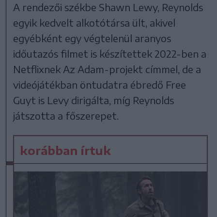
A rendezői székbe Shawn Lewy, Reynolds
egyik kedvelt alkotótársa ült, akivel
egyébként egy végtelenül aranyos
időutazós filmet is készítettek 2022-ben a
Netflixnek Az Adam-projekt címmel, de a
videójátékban öntudatra ébredő Free
Guyt is Levy dirigálta, míg Reynolds
játszotta a főszerepet.
korábban írtuk