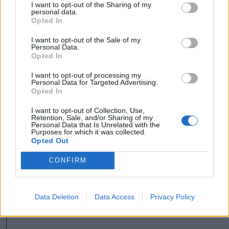
I want to opt-out of the Sharing of my
Wolverine, sem pedig a pocsékul
personal data.
Opted In
újragondolt Fantastic Four nem sültek el
I want to opt-out of the Sale of my
jól, és a rebootolt X-Men franchise első
Personal Data.
Opted In
két része bár jól muzsikált”, ez a franchise
is óhatatlanul közelített a lejtmenet felé.ű
I want to opt-out of processing my
Personal Data for Targeted Advertising.
Opted In
I want to opt-out of Collection, Use,
Retention, Sale, and/or Sharing of my
Personal Data that Is Unrelated with the
Purposes for which it was collected.
Opted Out
CONFIRM
Data Deletion
Data Access
Privacy Policy
FOTÓ: MARVEL