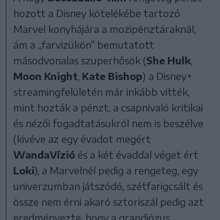
hozott a Disney kötelékébe tartozó
Marvel konyhájára a mozipénztáraknál,
ám a „farvizükön” bemutatott
másodvonalas szuperhősök (
She Hulk
,
Moon Knight
,
Kate Bishop
) a Disney+
streamingfelületén már inkább vitték,
mint hozták a pénzt, a csapnivaló kritikai
és nézői fogadtatásukról nem is beszélve
(kivéve az egy évadot megért
WandaVízió
és a két évaddal véget ért
Loki
), a Marvelnél pedig a rengeteg, egy
univerzumban játszódó, szétfarigcsált és
össze nem érni akaró sztoriszál pedig azt
eredményezte, hogy a grandiózus