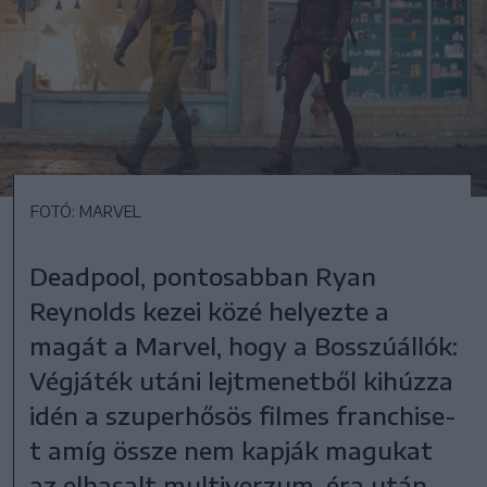
FOTÓ: MARVEL
Deadpool, pontosabban Ryan
Reynolds kezei közé helyezte a
magát a Marvel, hogy a Bosszúállók:
Végjáték utáni lejtmenetből kihúzza
idén a szuperhősös filmes franchise-
t amíg össze nem kapják magukat
az elhasalt multiverzum-éra után,