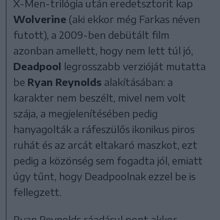
X-Men-trilógia után eredetsztorit kap
Wolverine
(aki ekkor még Farkas néven
futott), a 2009-ben debütált film
azonban amellett, hogy nem lett túl jó,
Deadpool
legrosszabb verzióját mutatta
be
Ryan Reynolds
alakításában: a
karakter nem beszélt, mivel nem volt
szája, a megjelenítésében pedig
hanyagolták a ráfeszülős ikonikus piros
ruhát és az arcát eltakaró maszkot, ezt
pedig a közönség sem fogadta jól, emiatt
úgy tűnt, hogy Deadpoolnak ezzel be is
fellegzett.
Ryan Reynolds ráadásul pont akkor