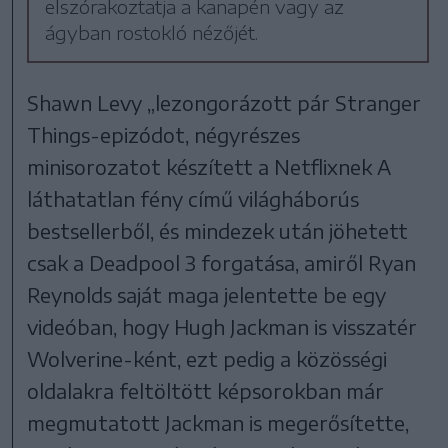
elszórakoztatja a kanapén vagy az
ágyban rostokló nézőjét.
Shawn Levy „lezongorázott pár Stranger
Things-epizódot, négyrészes
minisorozatot készített a Netflixnek A
láthatatlan fény című világháborús
bestsellerből, és mindezek után jöhetett
csak a Deadpool 3 forgatása, amiről Ryan
Reynolds saját maga jelentette be egy
videóban, hogy Hugh Jackman is visszatér
Wolverine-ként, ezt pedig a közösségi
oldalakra feltöltött képsorokban már
megmutatott Jackman is megerősítette,