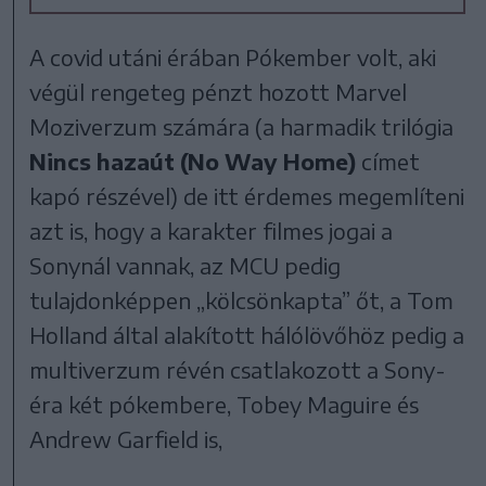
A covid utáni érában Pókember volt, aki
végül rengeteg pénzt hozott Marvel
Moziverzum számára (a harmadik trilógia
Nincs hazaút
(No Way Home)
címet
kapó részével) de itt érdemes megemlíteni
azt is, hogy a karakter filmes jogai a
Sonynál vannak, az MCU pedig
tulajdonképpen „kölcsönkapta” őt, a Tom
Holland által alakított hálólövőhöz pedig a
multiverzum révén csatlakozott a Sony-
éra két pókembere, Tobey Maguire és
Andrew Garfield is,