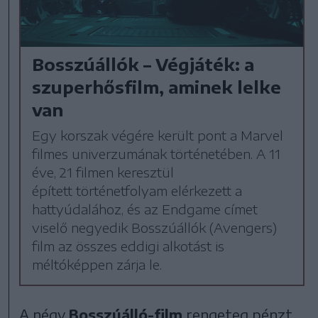
Bosszúállók – Végjáték: a
szuperhősfilm, aminek lelke
van
Egy korszak végére került pont a Marvel
filmes univerzumának történetében. A 11
éve, 21 filmen keresztül
épített történetfolyam elérkezett a
hattyúdalához, és az Endgame címet
viselő negyedik Bosszúállók (Avengers)
film az összes eddigi alkotást is
méltóképpen zárja le.
A négy
Bosszúálló-film
rengeteg pénzt