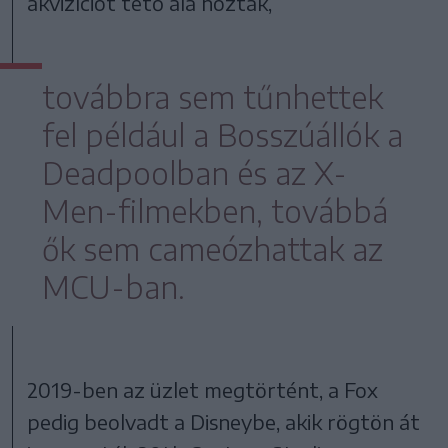
akvizíciót tető alá hozták,
továbbra sem tűnhettek
fel például a Bosszúállók a
Deadpoolban és az X-
Men-filmekben, továbbá
ők sem cameózhattak az
MCU-ban.
2019-ben az üzlet megtörtént, a Fox
pedig beolvadt a Disneybe, akik rögtön át