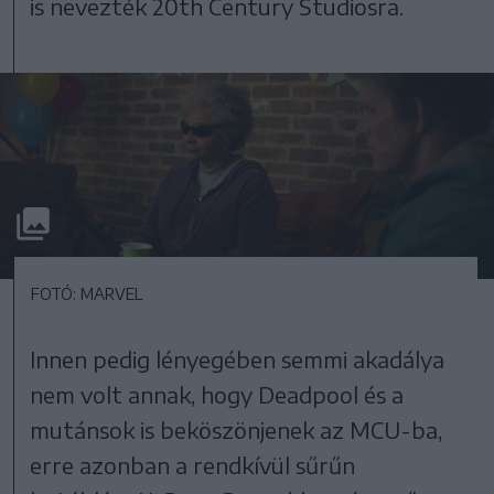
is nevezték 20th Century Studiosra.
FOTÓ: MARVEL
Innen pedig lényegében semmi akadálya
nem volt annak, hogy Deadpool és a
mutánsok is beköszönjenek az MCU-ba,
erre azonban a rendkívül sűrűn