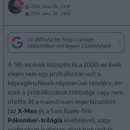
2024. július 28., 23:37
2024. július 28., 23:42
Itt állíthatja be, hogy a Google-
találatokban elöl legyen a Székelyhon!
A '90-es évek közepén és a 2000-es évek
elején nem egy próbálkozás volt a
képregényfilmek népszerűvé tételére, ám
ezek a próbálkozások többsége vagy nem
ütötte át a mainstream-ingerküszöböt
(az
X-Men
és a Sam Raimi-féle
Pókember-trilógia
kivételével), vagy
pedig olyan kudarcos alkotások voltak,