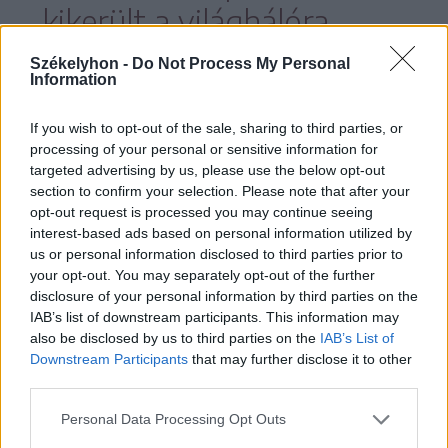
kikerült a világhálóra,
virális lett, a Foxnál pedig
Székelyhon -
Do Not Process My Personal
Information
úgy döntöttek, hogy
adnak egy új esélyt
If you wish to opt-out of the sale, sharing to third parties, or
processing of your personal or sensitive information for
Reynoldsnak,
targeted advertising by us, please use the below opt-out
section to confirm your selection. Please note that after your
opt-out request is processed you may continue seeing
interest-based ads based on personal information utilized by
us or personal information disclosed to third parties prior to
mivel időközben sem a Farkas (aki a
your opt-out. You may separately opt-out of the further
disclosure of your personal information by third parties on the
Deadpool & Wolverine magyar
IAB’s list of downstream participants. This information may
fordításában végre megkapta az őt
also be disclosed by us to third parties on the
IAB’s List of
Downstream Participants
that may further disclose it to other
megillető Rozsomák nevet, az eddig
third parties.
következetesen rosszul használt Farkas
Personal Data Processing Opt Outs
helyett) eredettörténetét folytató The