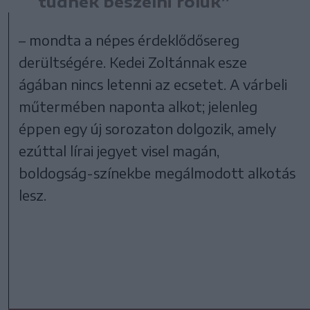
tudnék beszélni róluk”
– mondta a népes érdeklődősereg
derültségére. Kedei Zoltánnak esze
ágában nincs letenni az ecsetet. A várbeli
műtermében naponta alkot; jelenleg
éppen egy új sorozaton dolgozik, amely
ezúttal lírai jegyet visel magán,
boldogság-színekbe megálmodott alkotás
lesz.