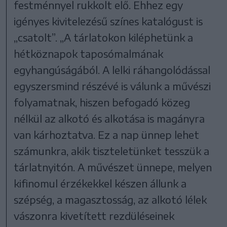
festménnyel rukkolt elő. Ehhez egy
igényes kivitelezésű színes katalógust is
„csatolt”. „A tárlatokon kiléphetünk a
hétköznapok taposómalmának
egyhangúságából. A lelki ráhangolódással
egyszersmind részévé is válunk a művészi
folyamatnak, hiszen befogadó közeg
nélkül az alkotó és alkotása is magányra
van kárhoztatva. Ez a nap ünnep lehet
számunkra, akik tiszteletünket tesszük a
tárlatnyitón. A művészet ünnepe, melyen
kifinomul érzékekkel készen állunk a
szépség, a magasztosság, az alkotó lélek
vászonra kivetített rezdüléseinek