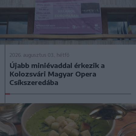
2026. augusztus 03., hétfő
Újabb miniévaddal érkezik a
Kolozsvári Magyar Opera
Csíkszeredába