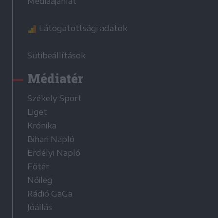
Médiaajánlat
Látogatottsági adatok
Sütibeállítások
Médiatér
Székely Sport
Liget
Krónika
Bihari Napló
Erdélyi Napló
Főtér
Nőileg
Rádió GaGa
Jóállás