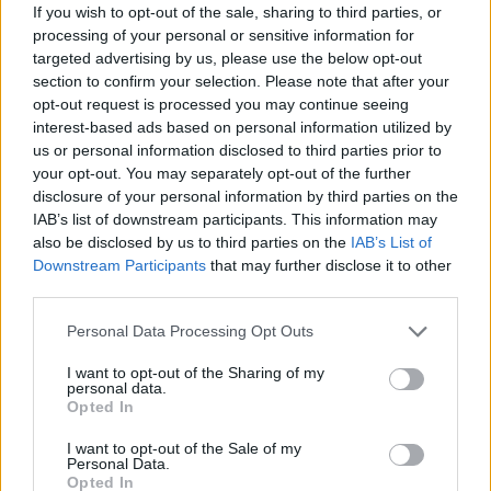
A rovat további cikkei
If you wish to opt-out of the sale, sharing to third parties, or
processing of your personal or sensitive information for
targeted advertising by us, please use the below opt-out
section to confirm your selection. Please note that after your
opt-out request is processed you may continue seeing
interest-based ads based on personal information utilized by
us or personal information disclosed to third parties prior to
your opt-out. You may separately opt-out of the further
disclosure of your personal information by third parties on the
IAB’s list of downstream participants. This information may
also be disclosed by us to third parties on the
IAB’s List of
Downstream Participants
that may further disclose it to other
third parties.
Personal Data Processing Opt Outs
I want to opt-out of the Sharing of my
personal data.
Opted In
2026. augusztus 06., csütörtök
A látás tanítója − Gaál András
I want to opt-out of the Sale of my
Personal Data.
műveiből nyílt emlékkiállítás a Csíki
Opted In