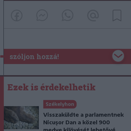
szóljon hozzá!
Ezek is érdekelhetik
Székelyhon
Visszaküldte a parlamentnek
Nicușor Dan a közel 900
medve kilövését lehetővé