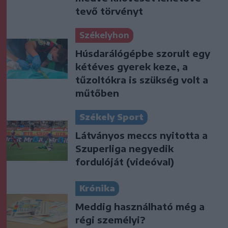
tevő törvényt
Székelyhon
Húsdarálógépbe szorult egy
kétéves gyerek keze, a
tűzoltókra is szükség volt a
műtőben
Székely Sport
Látványos meccs nyitotta a
Szuperliga negyedik
fordulóját (videóval)
Krónika
Meddig használható még a
régi személyi?