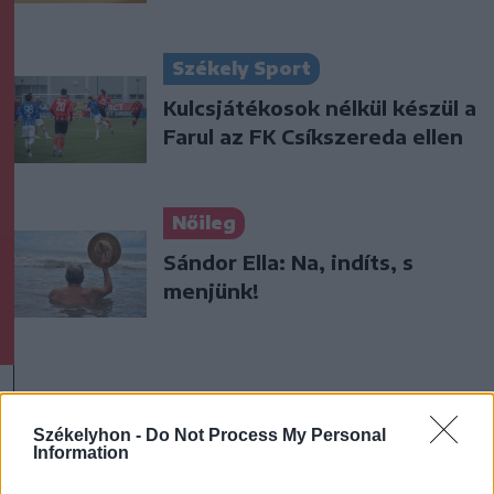
Székely Sport
Kulcsjátékosok nélkül készül a
Farul az FK Csíkszereda ellen
Nőileg
Sándor Ella: Na, indíts, s
menjünk!
Székelyhon -
Do Not Process My Personal
Information