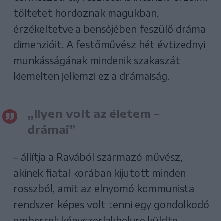
töltetet hordoznak magukban,
érzékeltetve a bensőjében feszülő dráma
dimenzióit. A festőművész hét évtizednyi
munkásságának mindenik szakaszát
kiemelten jellemzi ez a drámaiság.
„Ilyen volt az életem –
drámai”
– állítja a Ravából származó művész,
akinek fiatal korában kijutott minden
rosszból, amit az elnyomó kommunista
rendszer képes volt tenni egy gondolkodó
emberrel: kényszerlakhelyre küldte,