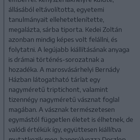
állásából eltávolította, egyetemi
tanulmányait ellehetetlenítette,
megalázta, sárba tiporta. Kedei Zoltán
azonban mindig képes volt felállni, és
folytatni. A legújabb kiállításának anyaga
is drámai történés-sorozatnak a
hozadéka. A marosvásárhelyi Bernády
Házban látogatható tárlat egy
nagyméretű triptichont, valamint
tizennégy nagyméretű vásznat foglal
magában. A vásznak természetesen
egymástól független életet is élhetnek, de
valódi értékük így, együttesen kiállítva
mutatkozik meg, hangsúlyozza Doszlop