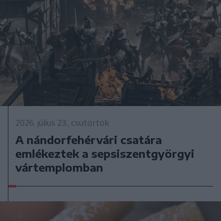
2026. július 23., csütörtök
A nándorfehérvári csatára
emlékeztek a sepsiszentgyörgyi
vártemplomban