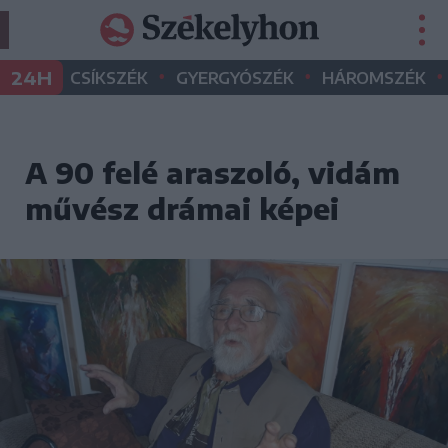
•
•
•
24H
CSÍKSZÉK
GYERGYÓSZÉK
HÁROMSZÉK
A 90 felé araszoló, vidám
művész drámai képei