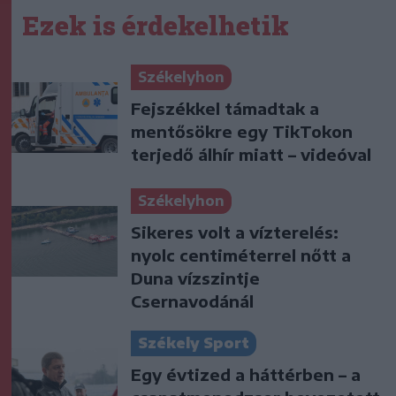
Ezek is érdekelhetik
Székelyhon
Fejszékkel támadtak a
mentősökre egy TikTokon
terjedő álhír miatt – videóval
Székelyhon
Sikeres volt a vízterelés:
nyolc centiméterrel nőtt a
Duna vízszintje
Csernavodánál
Székely Sport
Egy évtized a háttérben – a