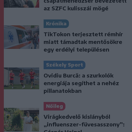
csapatmenedzser bevezetett
az SZFC kulisszái mögé
Krónika
TikTokon terjesztett rémhír
miatt támadtak mentősökre
egy erdélyi településen
Székely Sport
Ovidiu Burcă: a szurkolók
energiája segíthet a nehéz
pillanatokban
Nőileg
Virágkedvelő kislányból
„influenszer-füvesasszony”:
Gáspár Hajnal