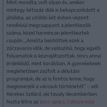
Mint mondta, volt olyan év, amikor
mintegy kétszáz diák is bekapcsolódott a
játékba, az utóbbi két évben viszont
rendkívül megcsappant a jelentkezők
száma, közel harmincan jelentkeztek
csupán. „Amióta beütöttek ezek a
zűrzavaros idők, de valószínű, hogy egyéb
folyamatok is közrejátszottak, nincs annyi
érdeklődő, mint korábban. A gyerekeknek
meglehetősen zsúfolt a délutáni
programjuk, de az is fontos lenne, hogy
megismerjék a városuk történetét” – véli
Kerekes Szilárd, aki tavaly decemberben
hozta létre az
Ipics-apacs, Csíkszereda!