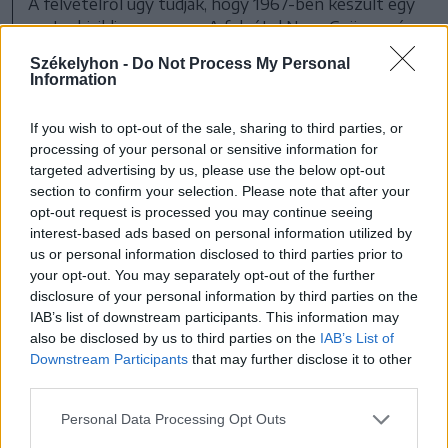
A felvételről úgy tudják, hogy 1967-ben készült egy
motorbicikli versenyen. A felvétel Nagy Gyöngyvér
gyűjteményéből származik
Székelyhon -
Do Not Process My Personal
Information
FOTÓ: FORRÁS: IPICS-APACS, CSÍKSZEREDA
If you wish to opt-out of the sale, sharing to third parties, or
processing of your personal or sensitive information for
A helytörténeti vetélkedő Csíkszereda
targeted advertising by us, please use the below opt-out
section to confirm your selection. Please note that after your
Megyei Jogú Város Polgármesteri Hivatala
opt-out request is processed you may continue seeing
támogatásával valósul meg, a játékkal
interest-based ads based on personal information utilized by
us or personal information disclosed to third parties prior to
kapcsolatos részletes tájékoztató és a
your opt-out. You may separately opt-out of the further
feladatlap a
https://www.ipics-apacs-
disclosure of your personal information by third parties on the
IAB’s list of downstream participants. This information may
csikszereda.ro/
oldalon található.
also be disclosed by us to third parties on the
IAB’s List of
Beküldési határidő 2022. november 4., 15
Downstream Participants
that may further disclose it to other
third parties.
óra. A megoldásokat a Nagy Imre
Általános Iskola titkárságára, Kerekes
Personal Data Processing Opt Outs