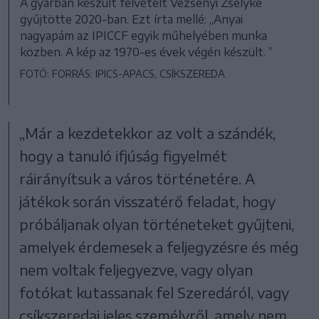
A gyárban készült felvételt Vezsenyi Zselyke
gyűjtötte 2020-ban. Ezt írta mellé: „Anyai
nagyapám az IPICCF egyik műhelyében munka
közben. A kép az 1970-es évek végén készült. ”
FOTÓ: FORRÁS: IPICS-APACS, CSÍKSZEREDA
„Már a kezdetekkor az volt a szándék,
hogy a tanuló ifjúság figyelmét
ráirányítsuk a város történetére. A
játékok során visszatérő feladat, hogy
próbáljanak olyan történeteket gyűjteni,
amelyek érdemesek a feljegyzésre és még
nem voltak feljegyezve, vagy olyan
fotókat kutassanak fel Szeredáról, vagy
csíkszeredai jeles személyről, amely nem