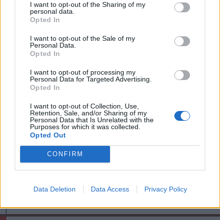
Szilárd részére lehet leadni, vagy e-mailen
I want to opt-out of the Sharing of my
personal data.
a
szkerekes@ipics-apacs-csikszereda.ro
Opted In
címre elküldeni.
I want to opt-out of the Sale of my
Personal Data.
Opted In
I want to opt-out of processing my
Personal Data for Targeted Advertising.
Opted In
I want to opt-out of Collection, Use,
Retention, Sale, and/or Sharing of my
Personal Data that Is Unrelated with the
Purposes for which it was collected.
Opted Out
CONFIRM
szóljon hozzá!
Data Deletion
Data Access
Privacy Policy