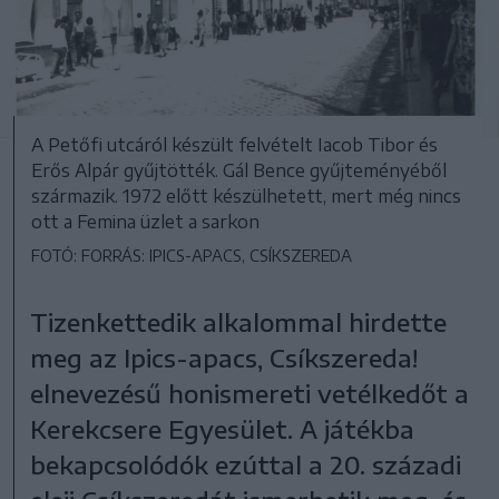
A Petőfi utcáról készült felvételt Iacob Tibor és
Erős Alpár gyűjtötték. Gál Bence gyűjteményéből
származik. 1972 előtt készülhetett, mert még nincs
ott a Femina üzlet a sarkon
FOTÓ: FORRÁS: IPICS-APACS, CSÍKSZEREDA
Tizenkettedik alkalommal hirdette
meg az Ipics-apacs, Csíkszereda!
elnevezésű honismereti vetélkedőt a
Kerekcsere Egyesület. A játékba
bekapcsolódók ezúttal a 20. századi