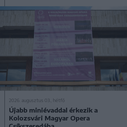
2026. augusztus 03., hétfő
Újabb miniévaddal érkezik a
Kolozsvári Magyar Opera
Csíkszeredába