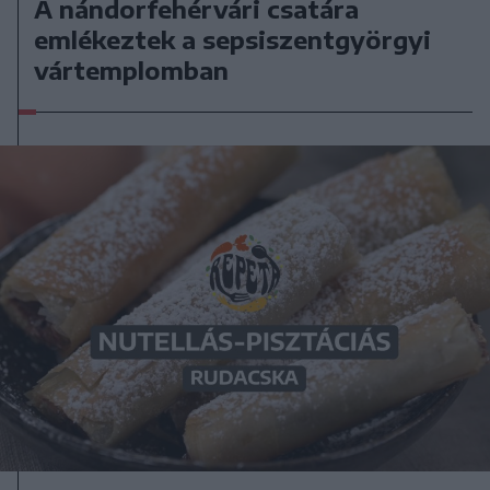
A nándorfehérvári csatára
emlékeztek a sepsiszentgyörgyi
vártemplomban