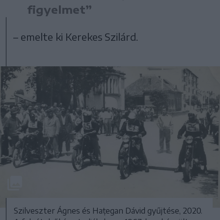
figyelmet”
– emelte ki Kerekes Szilárd.
Szilveszter Ágnes és Hațegan Dávid gyűjtése, 2020.