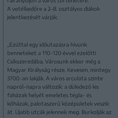
ráirányuljon a város történetére.
A vetélkedőre a 2–8. osztályos diákok
jelentkezését várják.
„Ezúttal egy időutazásra hívunk
benneteket a 110-120 évvel ezelőtti
Csíkszeredába. Városunk ekkor még a
Magyar Királyság része. Kevesen, mintegy
3700-an lakják. A város arculata szinte
napról-napra változik: a düledező kis
faházak helyét emeletes tégla- és
kőházak, palotaszerű középületek veszik
át. Újabb utcák jelennek meg. Burkolják az