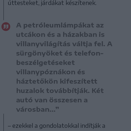
úttesteket, járdákat készítenek.
A petróleumlámpákat az
utcákon és a házakban is
villanyvilágítás váltja fel. A
sürgönyöket és telefon-
beszélgetéseket
villanypóznákon és
háztetőkön kifeszített
huzalok továbbítják. Két
autó van összesen a
városban...”
– ezekkel a gondolatokkal indítják a