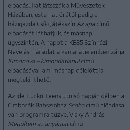
előadásukat játsszák a Művészetek
Házában, este hat órától pedig a
házigazda Csíki Játékszín
Az apa
című
előadását láthatjuk, és másnap
úgyszintén. A napot a KB35 Színházi
Nevelési Társulat a kamarateremben zárja
Kimondva – kimondatlanul
című
előadásával, ami másnap délelőtt is
megtekinthető.
Az idei Lurkó Teens utolsó napján délben a
Cimborák Bábszínház
Ssoha
című előadása
van programra tűzve, Visky András
Megöltem az anyámat
című