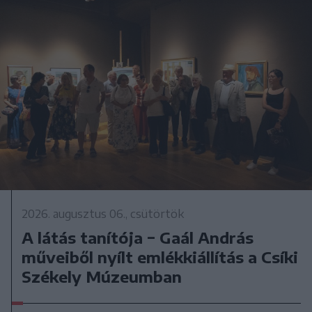
2026. augusztus 06., csütörtök
A látás tanítója − Gaál András
műveiből nyílt emlékkiállítás a Csíki
Székely Múzeumban