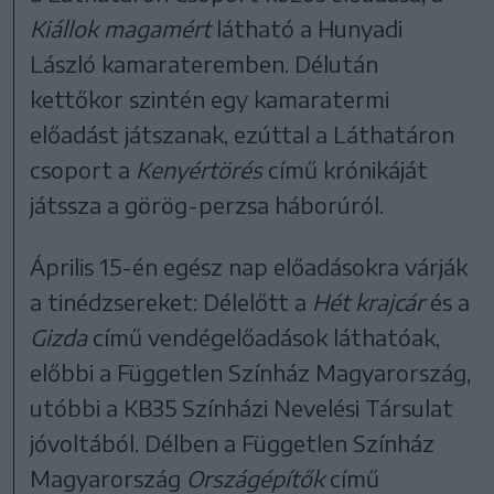
Kiállok magamért
látható a Hunyadi
László kamarateremben. Délután
kettőkor szintén egy kamaratermi
előadást játszanak, ezúttal a Láthatáron
csoport a
Kenyértörés
című krónikáját
játssza a görög-perzsa háborúról.
Április 15-én egész nap előadásokra várják
a tinédzsereket: Délelőtt a
Hét krajcár
és a
Gizda
című vendégelőadások láthatóak,
előbbi a Független Színház Magyarország,
utóbbi a KB35 Színházi Nevelési Társulat
jóvoltából. Délben a Független Színház
Magyarország
Országépítők
című