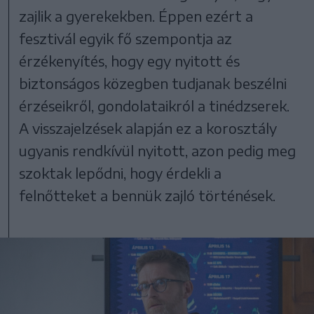
zajlik a gyerekekben. Éppen ezért a
fesztivál egyik fő szempontja az
érzékenyítés, hogy egy nyitott és
biztonságos közegben tudjanak beszélni
érzéseikről, gondolataikról a tinédzserek.
A visszajelzések alapján ez a korosztály
ugyanis rendkívül nyitott, azon pedig meg
szoktak lepődni, hogy érdekli a
felnőtteket a bennük zajló történések.