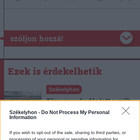
szóljon hozzá!
Ezek is érdekelhetik
Székelyhon
Tömegverekedés lett a szűk
mezőgazdasági úti vitából
Székelyhon -
Do Not Process My Personal
Csatószegen
Information
If you wish to opt-out of the sale, sharing to third parties, or
Székelyhon
processing of your personal or sensitive information for