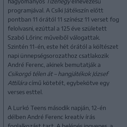
hagyományos
Tizenegy
elnevezésű
programjával. A Csíki Játékszín előtt
pontban 11 órától 11 színész 11 verset fog
felolvasni, ezúttal a 125 éve született
Szabó Lőrinc műveiből válogattak.
Szintén 11-én, este hét órától a költészet
napi ünnepségsorozathoz csatlakozik
André Ferenc, akinek bemutatják a
Csikorgó télen át – hangjátékok József
Attilára
című kötetét, egybekötve egy
verses esttel.
A Lurkó Teens második napján, 12-én
délben André Ferenc kreatív írás
foglalkozást tart. A belépés ingyenes, a