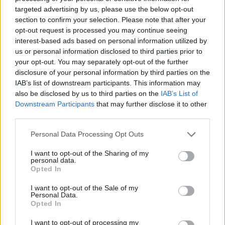
Életét vesztette két halász,
targeted advertising by us, please use the below opt-out
akiket villámcsapás ért a
section to confirm your selection. Please note that after your
opt-out request is processed you may continue seeing
Maros partján – frissítve
interest-based ads based on personal information utilized by
us or personal information disclosed to third parties prior to
Székely Sport
your opt-out. You may separately opt-out of the further
disclosure of your personal information by third parties on the
Corbu góljától hangos a
IAB’s list of downstream participants. This information may
román és a magyar sajtó,
also be disclosed by us to third parties on the
IAB’s List of
válogatott meghívót
Downstream Participants
that may further disclose it to other
third parties.
sürgetnek
Personal Data Processing Opt Outs
Krónika
I want to opt-out of the Sharing of my
Büntetőfeljelentést tett
personal data.
Opted In
Majka ügyvédje a romániai
telefonszámról érkezett
I want to opt-out of the Sale of my
Personal Data.
fenyegetés miatt
Opted In
Székely Sport
I want to opt-out of processing my