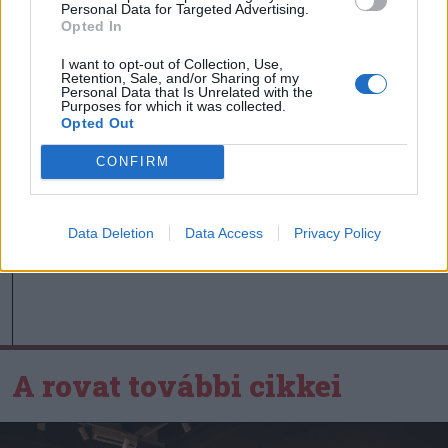
Personal Data for Targeted Advertising.
Nagy pofonba szaladt belé a
Opted In
Kolozsvári CFR, kikapott a
I want to opt-out of Collection, Use,
Győr és a Loki is
Retention, Sale, and/or Sharing of my
Personal Data that Is Unrelated with the
Purposes for which it was collected.
Opted Out
Nőileg
CONFIRM
Sándor Ella: Na, indíts, s
menjünk!
Data Deletion
Data Access
Privacy Policy
A rovat további cikkei