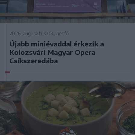
2026. augusztus 03., hétfő
Újabb miniévaddal érkezik a
Kolozsvári Magyar Opera
Csíkszeredába