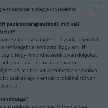
ogle-találatokban elöl legyen a Székelyhon!
it pszichoterapeutánál, mit kell
 belül?
 van. Számos szakmai szabály adja a keretét
 lehetőséget teremt arra, hogy ami itt
 ez segít, hogy kimondhassunk olyan dolgokat,
k, néha még magunknak is nehezen
lyzet ez, mint mikor a szomszédasszonnyal
, itt csak az egyik ember problémáiról van
zakember.
s nehézsége?
 a küszöbig ér, akkor már túl van a nagy