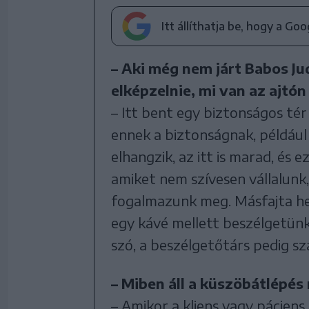
Itt állíthatja be, hogy a Go
– Aki még nem járt Babos Jud
elképzelnie, mi van az ajtón
– Itt bent egy biztonságos tér
ennek a biztonságnak, például
elhangzik, az itt is marad, és
amiket nem szívesen vállalun
fogalmazunk meg. Másfajta he
egy kávé mellett beszélgetünk
szó, a beszélgetőtárs pedig s
– Miben áll a küszöbátlépé
– Amikor a kliens vagy páciens