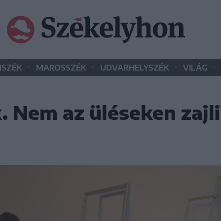
•
•
•
•
SZÉK
MAROSSZÉK
UDVARHELYSZÉK
VILÁG
. Nem az üléseken zajli