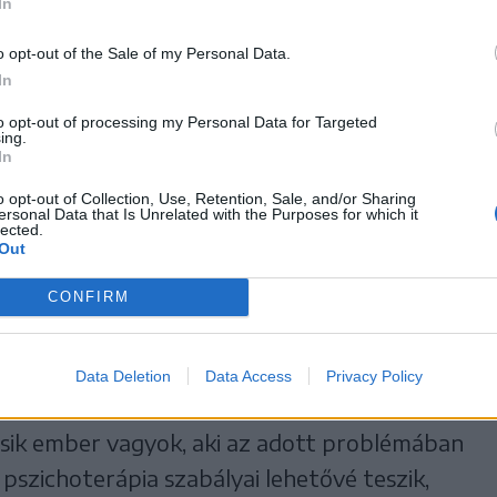
In
it sem csinálok, szoktak is hatást gyakorolni,
 meg, mit tegyenek.
o opt-out of the Sale of my Personal Data.
In
to opt-out of processing my Personal Data for Targeted
ata nem a tanácsadás, hanem
ing.
In
i zajlik az emberben, mi
o opt-out of Collection, Use, Retention, Sale, and/or Sharing
otához, és melyek azok a
ersonal Data that Is Unrelated with the Purposes for which it
lected.
lyzetet fenntartják.
Out
, belső erőforrásokat, amelyek segítik, hogy
CONFIRM
r hosszabb folyamat, több találkozás során
hogyan tudna változtatni a helyzetén.
Data Deletion
Data Access
Privacy Policy
n rá, mert nem tartom magam gyógyítónak.
sik ember vagyok, aki az adott problémában
 pszichoterápia szabályai lehetővé teszik,