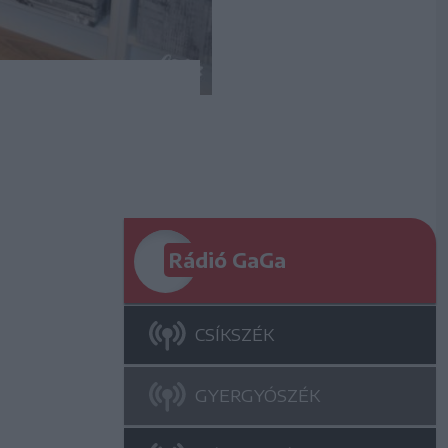
Rádió GaGa
CSÍKSZÉK
GYERGYÓSZÉK