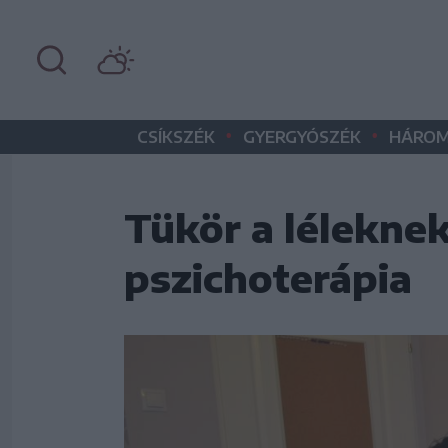
•
•
CSÍKSZÉK
GYERGYÓSZÉK
HÁROM
Tükör a léleknek
pszichoterápia