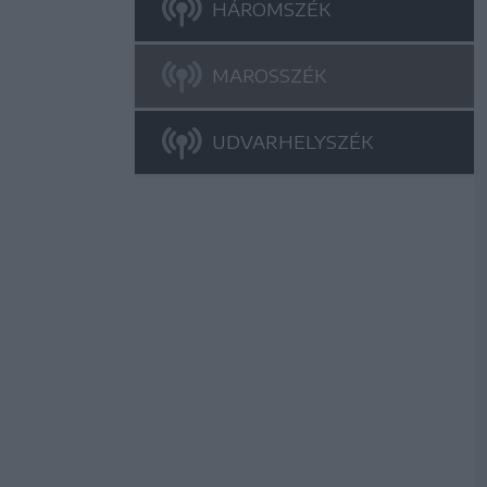
HÁROMSZÉK
MAROSSZÉK
UDVARHELYSZÉK