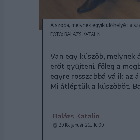
A szoba, melynek egyik ülőhelyét a sz
FOTÓ: BALÁZS KATALIN
Van egy küszöb, melynek á
erőt gyűjteni, főleg a meg
egyre rosszabbá válik az á
Mi átléptük a küszöböt, Ba
Balázs Katalin
2018. január 26., 16:00