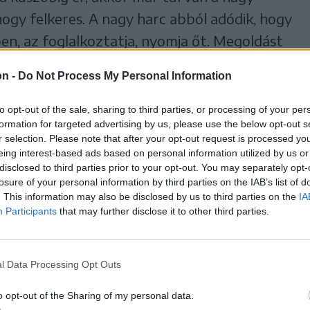
ogy felkeres. A nagy harc abból adódik, hogy
en, az foglalkoztatja, nyomja őt. Megoldást
barátok között, a zöldségesnél, míg valaki
on -
Do Not Process My Personal Information
gy más szakembernél, és valami jót kapott,
még eltelik egy idő, és közben zajlik a harc,
to opt-out of the sale, sharing to third parties, or processing of your per
formation for targeted advertising by us, please use the below opt-out s
ogy az emberek bolondnak bélyegzik, és küzd
r selection. Please note that after your opt-out request is processed y
tel, míg végül annyira tűrhetetlen az
eing interest-based ads based on personal information utilized by us or
disclosed to third parties prior to your opt-out. You may separately opt-
dőpontot kér, eljön.
losure of your personal information by third parties on the IAB’s list of
. This information may also be disclosed by us to third parties on the
IA
az szerepel, hogy autonóm gyakorló
Participants
that may further disclose it to other third parties.
pár- és család-pszichoterapeuta. De mit
kezővel?
l Data Processing Opt Outs
akkor ez egy beszélgetés, én kérdezek, a
o opt-out of the Sharing of my personal data.
nk, együtt gondolkodunk. Előfordul, hogy a