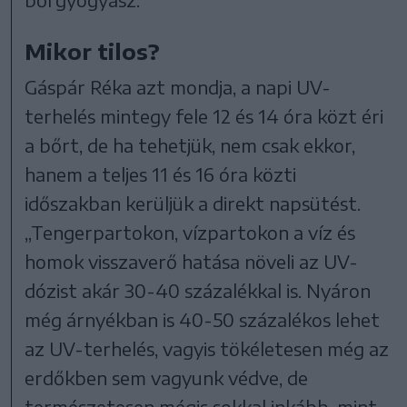
Mikor tilos?
Gáspár Réka azt mondja, a napi UV-
terhelés mintegy fele 12 és 14 óra közt éri
a bőrt, de ha tehetjük, nem csak ekkor,
hanem a teljes 11 és 16 óra közti
időszakban kerüljük a direkt napsütést.
„Tengerpartokon, vízpartokon a víz és
homok visszaverő hatása növeli az UV-
dózist akár 30-40 százalékkal is. Nyáron
még árnyékban is 40-50 százalékos lehet
az UV-terhelés, vagyis tökéletesen még az
erdőkben sem vagyunk védve, de
természetesen mégis sokkal inkább, mint