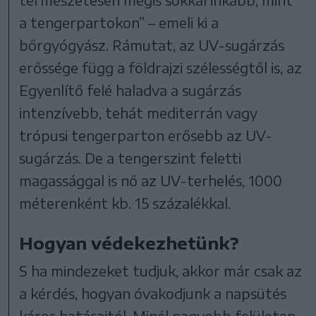
a tengerpartokon” – emeli ki a
bőrgyógyász. Rámutat, az UV-sugárzás
erőssége függ a földrajzi szélességtől is, az
Egyenlítő felé haladva a sugárzás
intenzívebb, tehát mediterrán vagy
trópusi tengerparton erősebb az UV-
sugárzás. De a tengerszint feletti
magassággal is nő az UV-terhelés, 1000
méterenként kb. 15 százalékkal.
Hogyan védekezhetünk?
S ha mindezeket tudjuk, akkor már csak az
a kérdés, hogyan óvakodjunk a napsütés
káros hatásaitól. Minél nagyobb felületen