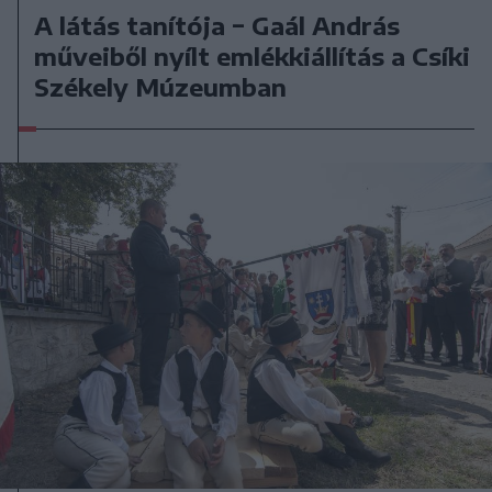
A látás tanítója − Gaál András
műveiből nyílt emlékkiállítás a Csíki
Székely Múzeumban