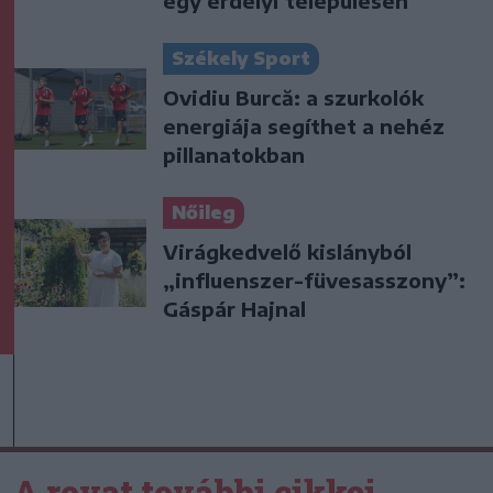
egy erdélyi településen
Székely Sport
Ovidiu Burcă: a szurkolók
energiája segíthet a nehéz
pillanatokban
Nőileg
Virágkedvelő kislányból
„influenszer-füvesasszony”:
Gáspár Hajnal
A rovat további cikkei