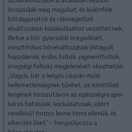
bosszulják meg magukat, és különféle
bőrdaganatok és rákmegelőző
elváltozások kialakulásához vezethetnek,
illetve a bőr gyorsabb öregedését,
inesztétikus bőrelváltozások (kitágult
hajszálerek, érdes foltok, pigmentfoltok,
öregségi foltok) megjelenését okozhatják.
„Vagyis, bár a leégés csupán múló
kellemetlenségnek tűnhet, az ismétlődő
leégések hosszútávon az egészségre igen
káros hatásúak, kockázatosak, ezért
rendkívül fontos lenne tenni ellenük, és
elkerülni őket” – hangsúlyozza a
bőrgyógyász.