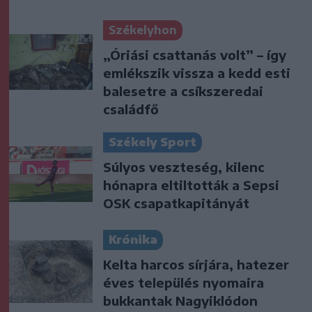
Székelyhon
„Óriási csattanás volt” – így
emlékszik vissza a kedd esti
balesetre a csíkszeredai
családfő
Székely Sport
Súlyos veszteség, kilenc
hónapra eltiltották a Sepsi
OSK csapatkapitányát
Krónika
Kelta harcos sírjára, hatezer
éves település nyomaira
bukkantak Nagyiklódon