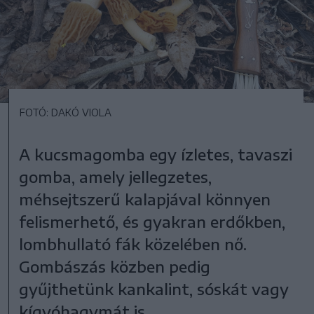
FOTÓ: DAKÓ VIOLA
A kucsmagomba egy ízletes, tavaszi
gomba, amely jellegzetes,
méhsejtszerű kalapjával könnyen
felismerhető, és gyakran erdőkben,
lombhullató fák közelében nő.
Gombászás közben pedig
gyűjthetünk kankalint, sóskát vagy
kígyóhagymát is.