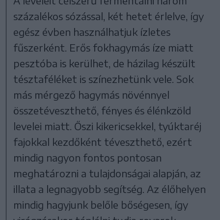
A leveleit célszerű fermentálni három
százalékos sózással, két hetet érlelve, így
egész évben használhatjuk ízletes
fűszerként. Erős fokhagymás íze miatt
pesztóba is kerülhet, de házilag készült
tésztaféléket is színezhetünk vele. Sok
más mérgező hagymás növénnyel
összetéveszthető, fényes és élénkzöld
levelei miatt. Őszi kikericsekkel, tyúktaréj
fajokkal kezdőként téveszthető, ezért
mindig nagyon fontos pontosan
meghatározni a tulajdonságai alapján, az
illata a legnagyobb segítség. Az élőhelyen
mindig hagyjunk belőle bőségesen, így