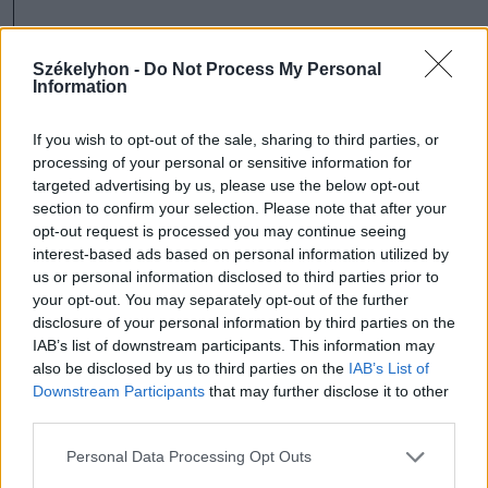
Egy evőkanál szárítmányt forrázunk le
Székelyhon -
Do Not Process My Personal
három deci vízzel, lefedve hagyjuk ázni 7-8
Information
percig. Jó kiegészítője a közkedvelt
If you wish to opt-out of the sale, sharing to third parties, or
bodzavirág és citromfű, egymás hatásait
processing of your personal or sensitive information for
kiegészítik és mivel kis mennyiségben
targeted advertising by us, please use the below opt-out
section to confirm your selection. Please note that after your
javasolt használni, mindenképp érdemes
opt-out request is processed you may continue seeing
keverni. Összetéveszthető a szártalan
interest-based ads based on personal information utilized by
us or personal information disclosed to third parties prior to
kankalinnal, amit vadonban előforduló
your opt-out. You may separately opt-out of the further
ritkasága miatt kíméljünk. Neve is utal rá,
disclosure of your personal information by third parties on the
IAB’s list of downstream participants. This information may
virágai a talajhoz közel nevelkednek, és
also be disclosed by us to third parties on the
IAB’s List of
egy száron egyetlen virágot hoz a tavaszi
Downstream Participants
that may further disclose it to other
third parties.
kankalin tömeges lecsüngő virágaival
Personal Data Processing Opt Outs
szemben.