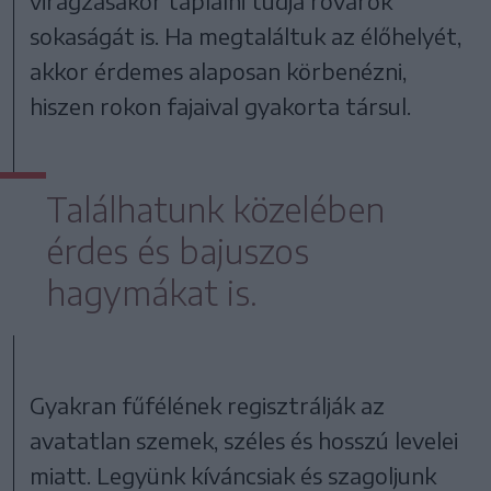
virágzásakor táplálni tudja rovarok
sokaságát is. Ha megtaláltuk az élőhelyét,
akkor érdemes alaposan körbenézni,
hiszen rokon fajaival gyakorta társul.
Találhatunk közelében
érdes és bajuszos
hagymákat is.
Gyakran fűfélének regisztrálják az
avatatlan szemek, széles és hosszú levelei
miatt. Legyünk kíváncsiak és szagoljunk