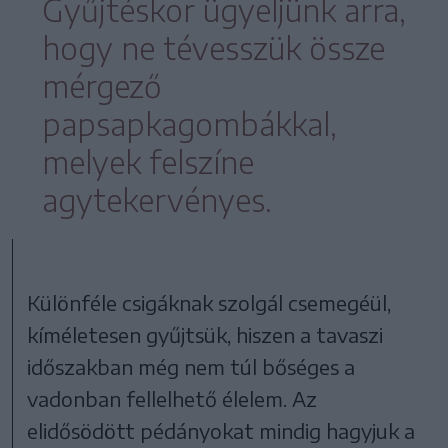
Gyűjtéskor ügyeljünk arra,
hogy ne tévesszük össze
mérgező
papsapkagombákkal,
melyek felszíne
agytekervényes.
Különféle csigáknak szolgál csemegéül,
kíméletesen gyűjtsük, hiszen a tavaszi
időszakban még nem túl bőséges a
vadonban fellelhető élelem. Az
elidősödött pédányokat mindig hagyjuk a