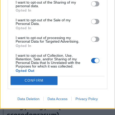
I want to opt-out of the Sharing of my
personal data.
Opted In
Várandósság, szoptatás
I want to opt-out of the Sale of my
Personal Data.
ideje alatt és
Opted In
aszpirinallergia esetén
I want to opt-out of processing my
Personal Data for Targeted Advertising.
kerüljük szalicilsav
Opted In
tartalma miatt.
I want to opt-out of Collection, Use,
Retention, Sale, and/or Sharing of my
Personal Data that Is Unrelated with the
Purposes for which it was collected.
Opted Out
CONFIRM
Méhek, poszméhek és lepkék szívesen
látogatják virágait értékes nektárja miatt.
Data Deletion
Data Access
Privacy Policy
A kígyóhagyma (Allium
scorodoprasum)