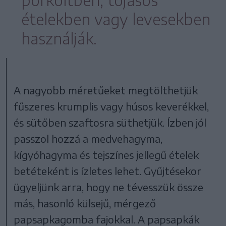
pörköltben, tojásos
ételekben vagy levesekben
használják.
A nagyobb méretűeket megtölthetjük
fűszeres krumplis vagy húsos keverékkel,
és sütőben szaftosra süthetjük. Ízben jól
passzol hozzá a medvehagyma,
kígyóhagyma és tejszínes jellegű ételek
betéteként is ízletes lehet. Gyűjtésekor
ügyeljünk arra, hogy ne tévesszük össze
más, hasonló külsejű, mérgező
papsapkagomba fajokkal. A papsapkák