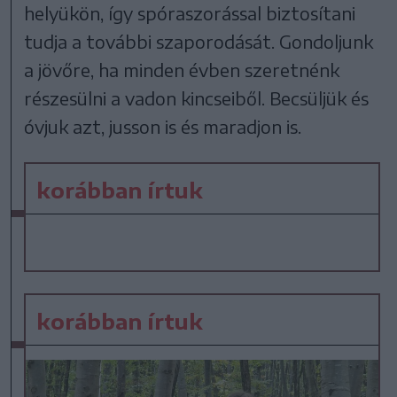
helyükön, így spóraszorással biztosítani
tudja a további szaporodását. Gondoljunk
a jövőre, ha minden évben szeretnénk
részesülni a vadon kincseiből. Becsüljük és
óvjuk azt, jusson is és maradjon is.
korábban írtuk
korábban írtuk