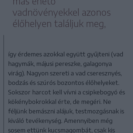
más ehető
vadnövényekkel azonos
élőhelyen találjuk meg,
így érdemes azokkal együtt gyűjteni (vad
hagymák, májusi pereszke, galagonya
virág). Nagyon szereti a vad cseresznyés,
bodzás és szúrós bozontos élőhelyeket.
Sokszor harcot kell vívni a csipkebogyó és
kökénybokrokkal érte, de megéri. Ne
féljünk bemászni alájuk, testmozgásnak is
kiváló tevékenység. Amennyiben még
sosem ettünk kucsmagombát, csak kis