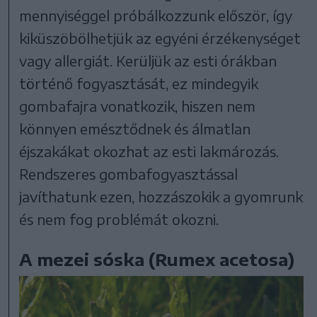
mennyiséggel próbálkozzunk először, így
kiküszöbölhetjük az egyéni érzékenységet
vagy allergiát. Kerüljük az esti órákban
történő fogyasztását, ez mindegyik
gombafajra vonatkozik, hiszen nem
könnyen emésztődnek és álmatlan
éjszakákat okozhat az esti lakmározás.
Rendszeres gombafogyasztással
javíthatunk ezen, hozzászokik a gyomrunk
és nem fog problémát okozni.
A mezei sóska (Rumex acetosa)