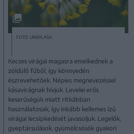
FOTÓ: UNSPLASH
Kecses virágai magasra emelkednek a
zöldülő fűből, így könnyedén
észrevehetőek. Népies megnevezéssel
kásavirágnak hívjuk. Levelei erős
keserűségük miatt ritkábban
használatosak, így inkább kellemes ízű
virágai lecsípkedését javasoljuk. Legelők,
gyeptársulások, gyümölcsösök gyakori