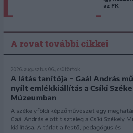
az FK
A rovat további cikkei
2026. augusztus 06., csütörtök
A látás tanítója − Gaál András m
nyílt emlékkiállítás a Csíki Széke
Múzeumban
A székelyföldi képzőművészet egy meghatár
Gaál András előtt tiszteleg a Csíki Székely 
kiállítása. A tárlat a festő, pedagógus és