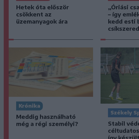
Hetek óta először
„Óriási cs
csökkent az
– így emlé
üzemanyagok ára
kedd esti 
csíkszered
Krónika
Székely S
Meddig használható
Stabil vé
még a régi személyi?
céltudato
így készült