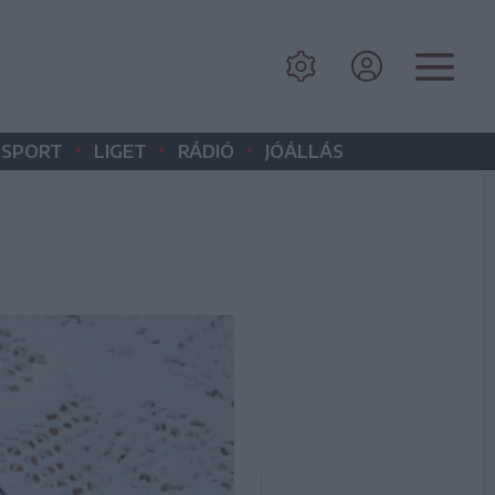
•
•
•
SPORT
LIGET
RÁDIÓ
JÓÁLLÁS