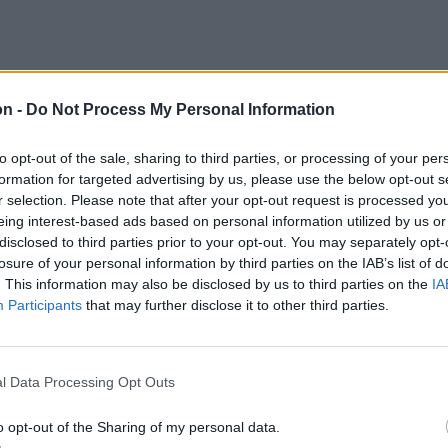
ket forró vízzel leforrázzuk, és csíkokra
on -
Do Not Process My Personal Information
 majd a káposztát belerakjuk, ízesítjük a
tt fokhagymával, majd puhára főzzük.
to opt-out of the sale, sharing to third parties, or processing of your per
oljuk, a tejszínt hozzáöntjük, és
formation for targeted advertising by us, please use the below opt-out s
r selection. Please note that after your opt-out request is processed y
onnával és apróra vágott metélőhagymával
eing interest-based ads based on personal information utilized by us or
disclosed to third parties prior to your opt-out. You may separately opt-
losure of your personal information by third parties on the IAB’s list of
. This information may also be disclosed by us to third parties on the
IA
Participants
that may further disclose it to other third parties.
l Data Processing Opt Outs
o opt-out of the Sharing of my personal data.