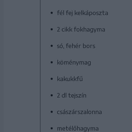
fél fej kelkáposzta
2 cikk fokhagyma
só, fehér bors
köménymag
kakukkfű
2 dl tejszín
császárszalonna
metélőhagyma