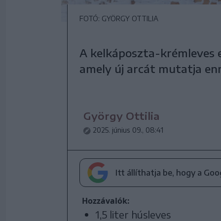
FOTÓ: GYÖRGY OTTILIA
A kelkáposzta-krémleves e
amely új arcát mutatja en
György Ottilia
2025. június 09., 08:41
Itt állíthatja be, hogy a Go
Hozzávalók:
1,5 liter húsleves