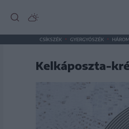
•
•
CSÍKSZÉK
GYERGYÓSZÉK
HÁROM
Kelkáposzta-kr