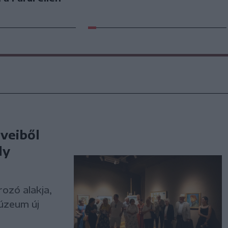
űveiből
ly
ozó alakja,
Múzeum új