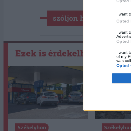
Opted 
I want t
szóljon hozzá!
Opted 
I want 
Advertis
Opted 
Ezek is érdekelhetik
I want t
of my P
was col
Opted 
Székelyhon
Székelyho