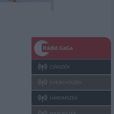
Rádió GaGa
CSÍKSZÉK
GYERGYÓSZÉK
HÁROMSZÉK
MAROSSZÉK