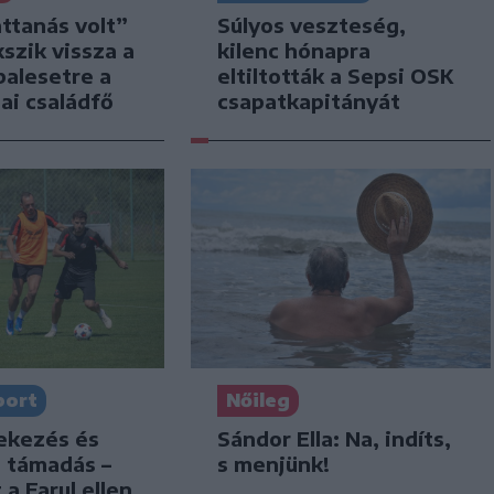
attanás volt”
Súlyos veszteség,
kszik vissza a
kilenc hónapra
balesetre a
eltiltották a Sepsi OSK
ai családfő
csapatkapitányát
port
Nőileg
dekezés és
Sándor Ella: Na, indíts,
s támadás –
s menjünk!
 a Farul ellen