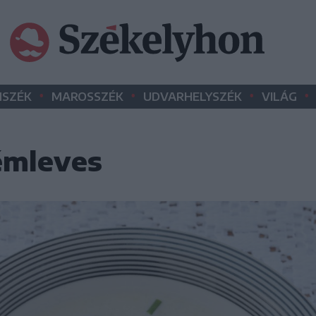
•
•
•
•
SZÉK
MAROSSZÉK
UDVARHELYSZÉK
VILÁG
émleves