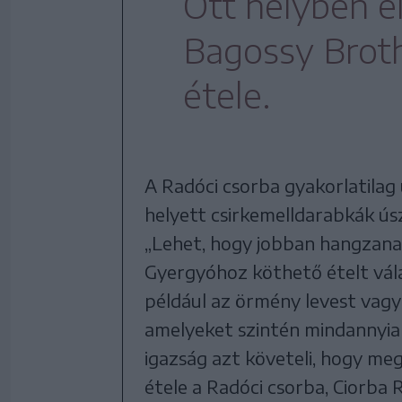
Ott helyben e
Bagossy Brot
étele.
A Radóci csorba gyakorlatilag 
helyett csirkemelldarabkák úsz
„Lehet, hogy jobban hangzana
Gyergyóhoz köthető ételt vál
például az örmény levest vagy a
amelyeket szintén mindannyian
igazság azt követeli, hogy me
étele a Radóci csorba, Ciorba 