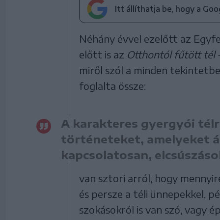
Itt állíthatja be, hogy a Go
Néhány évvel ezelőtt az Egyf
előtt is az
Otthontól fűtött tél 
miről szól a minden tekintetbe
foglalta össze:
A karakteres gyergyói tél
történeteket, amelyeket át
kapcsolatosan, elcsúszások
van sztori arról, hogy mennyi
és persze a téli ünnepekkel, p
szokásokról is van szó, vagy ép