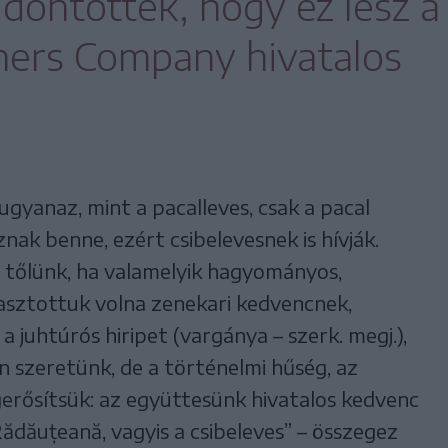
ldöntötték, hogy ez lesz a
hers Company hivatalos
ugyanaz, mint a pacalleves, csak a pacal
nak benne, ezért csibelevesnek is hívják.
 tőlünk, ha valamelyik hagyományos,
asztottuk volna zenekari kedvencnek,
 juhtúrós hiripet (vargánya – szerk. megj.),
 szeretünk, de a történelmi hűség, az
gerősítsük: az együttesünk hivatalos kedvenc
Rădăuțeană, vagyis a csibeleves” – összegez