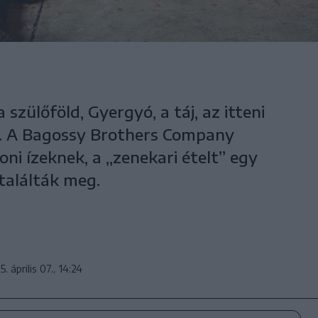
zülőföld, Gyergyó, a táj, az itteni
k. A Bagossy Brothers Company
oni ízeknek, a „zenekari ételt” egy
találták meg.
. április 07., 14:24