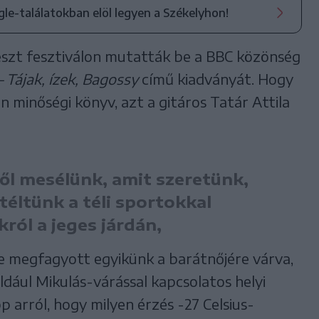
ogle-találatokban elöl legyen a Székelyhon!
eszt fesztiválon mutatták be a BBC közönség
– Tájak, ízek, Bagossy
című kiadványát. Hogy
n minőségi könyv, azt a gitáros Tatár Attila
ről mesélünk, amit szeretünk,
éltünk a téli sportokkal
ról a jeges járdán,
re megfagyott egyikünk a barátnőjére várva,
éldául Mikulás-várással kapcsolatos helyi
p arról, hogy milyen érzés -27 Celsius-