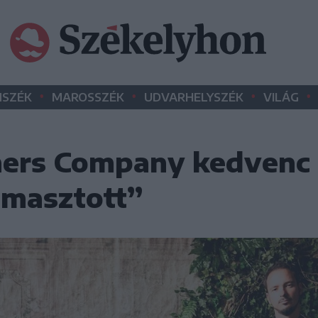
•
•
•
•
SZÉK
MAROSSZÉK
UDVARHELYSZÉK
VILÁG
ers Company kedvenc é
ámasztott”