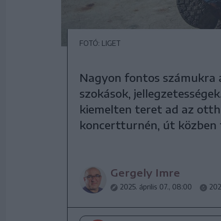
FOTÓ: LIGET
Nagyon fontos számukra a s
szokások, jellegzetessége
kiemelten teret ad az otth
koncertturnén, út közben 
Gergely Imre
2025. április 07., 08:00
2025