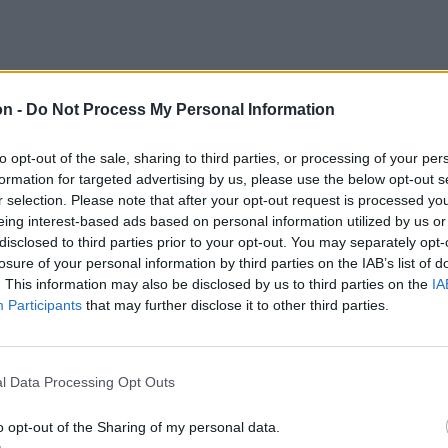
legzetesség, mindenki büszke
on -
Do Not Process My Personal Information
g egyik leghidegebb helye.
to opt-out of the sale, sharing to third parties, or processing of your per
ó, hogy már megint itt van a legalacsonyabb
formation for targeted advertising by us, please use the below opt-out s
junk. Ha véletlenül Csíkszeredában van aznap
r selection. Please note that after your opt-out request is processed y
eing interest-based ads based on personal information utilized by us or
szavágunk azzal, hogy jó, jó, de itt többször
disclosed to third parties prior to your opt-out. You may separately opt-
tve Tatár Attila, a zenekar gitárosa.
losure of your personal information by third parties on the IAB’s list of
. This information may also be disclosed by us to third parties on the
IA
Participants
that may further disclose it to other third parties.
ük?
ba – mondja határozottan
l Data Processing Opt Outs
o opt-out of the Sharing of my personal data.
, a többiek pedig