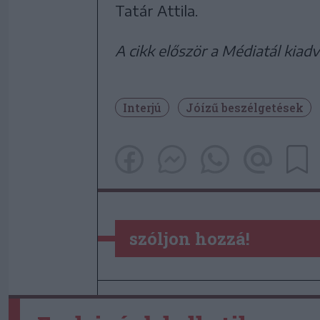
Tatár Attila.
A cikk először a Médiatál kiad
Interjú
Jóízű beszélgetések
szóljon hozzá!