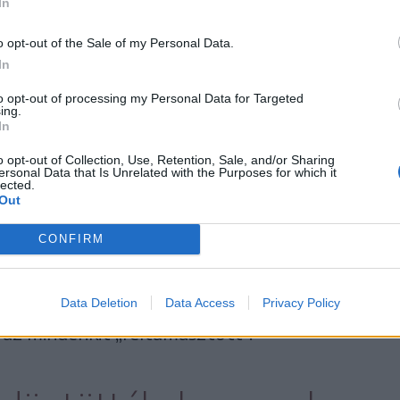
In
ólogatnak.
o opt-out of the Sale of my Personal Data.
In
to opt-out of processing my Personal Data for Targeted
ing.
In
ár többéves történet. Bagossy Norbi szerint
n hazafelé jövet megálltak egy útszéli
o opt-out of Collection, Use, Retention, Sale, and/or Sharing
ersonal Data that Is Unrelated with the Purposes for which it
lected.
rása szerint egy szutyok bodega volt, egy
Out
ás nincs, és ahol legfeljebb kávéra
CONFIRM
ădăuțeană” volt az egyetlen étel, amit
álaszték. A koncertezés után kimerült
telt, de bevállalták, és amit kaptak
Data Deletion
Data Access
Privacy Policy
l), az mindenkit „feltámasztott”.