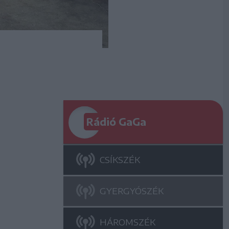
Rádió GaGa
CSÍKSZÉK
GYERGYÓSZÉK
HÁROMSZÉK