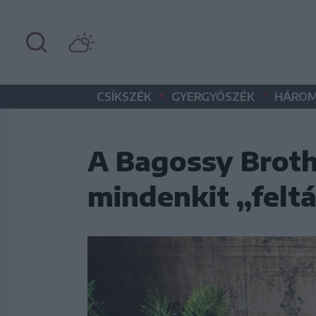
•
•
CSÍKSZÉK
GYERGYÓSZÉK
HÁROM
A Bagossy Broth
mindenkit „felt