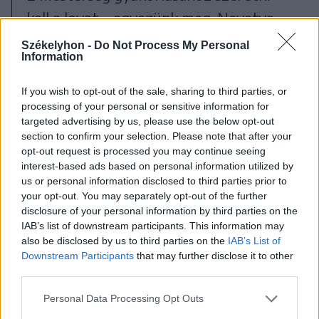
kell a lovat – egyezünk meg. Nevetve
mondja, bizony ő sem hallott olyan
Székelyhon -
Do Not Process My Personal
Information
patkolókovácsról, aki először lett
kovács, s aztán kezdett foglalkozni a
If you wish to opt-out of the sale, sharing to third parties, or
lovakkal. Ezért is szükséges a
processing of your personal or sensitive information for
targeted advertising by us, please use the below opt-out
lovászelőképzés egy patkolókovács
section to confirm your selection. Please note that after your
opt-out request is processed you may continue seeing
számára, hogy tudjon megfelelően
interest-based ads based on personal information utilized by
bánni a négylábú patással.
us or personal information disclosed to third parties prior to
your opt-out. You may separately opt-out of the further
disclosure of your personal information by third parties on the
Bájos és Ribizli
IAB’s list of downstream participants. This information may
also be disclosed by us to third parties on the
IAB’s List of
Sándort mindig is érdekelték a lovak,
Downstream Participants
that may further disclose it to other
amelyek odahaza a családot elsősorban
third parties.
a mezőgazdasági munkában segítették.
Personal Data Processing Opt Outs
Ünnepnapokon az igavonó állat aztán