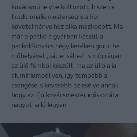
kovácsműhelybe költözött, hiszen e
tradicionális mesterség is a kor
követelményeihez alkalmazkodott. Ma
már a patkó a gyárban készül, a
patkolókovács négy keréken gurul be
műhelyével „pácienséhez”, s míg régen
az ülő fémből készült, ma az üllő alja
alumíniumból van, így tompább a
csengése, s kevesebb az esélye annak,
hogy az ifjú kovácsmester időskorára
nagyothalló legyen.