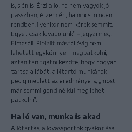
is, s én is. Érzi a ló, ha nem vagyok jó
passzban, érzem én, ha nincs minden
rendben, ilyenkor nem kérek semmit.
Egyet csak lovagolunk” – jegyzi meg.
Elmeséli, Ribizlit másfél évig nem
lehetett egykönnyen megpatkolni,
aztán tanítgatni kezdte, hogy hogyan
tartsa a lábát, a kitartó munkának
pedig meglett az eredménye is, „most
már semmi gond nélkül meg lehet
patkolni”.
Ha ló van, munka is akad
A lótartás, a lovassportok gyakorlása