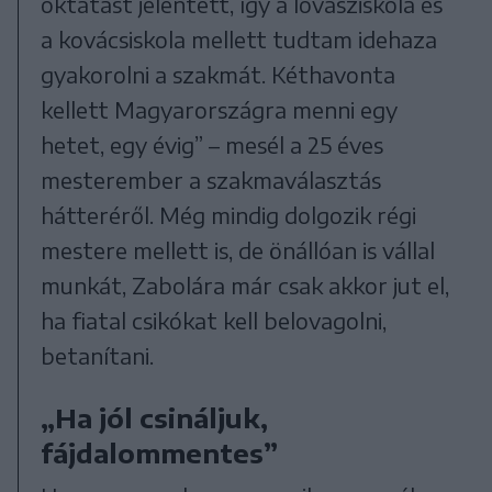
oktatást jelentett, így a lovásziskola és
a kovácsiskola mellett tudtam idehaza
gyakorolni a szakmát. Kéthavonta
kellett Magyarországra menni egy
hetet, egy évig” – mesél a 25 éves
mesterember a szakmaválasztás
hátteréről. Még mindig dolgozik régi
mestere mellett is, de önállóan is vállal
munkát, Zabolára már csak akkor jut el,
ha fiatal csikókat kell belovagolni,
betanítani.
„Ha jól csináljuk,
fájdalommentes”