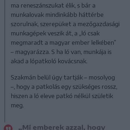
ma reneszánszukat élik, s bár a
munkalovak mindinkább háttérbe
szorulnak, szerepüket a mezőgazdasági
munkagépek veszik át, a „ló csak
megmaradt a magyar ember lelkében”
– magyarázza. S ha ló van, munkája is
akad a lópatkoló kovácsnak.
Szakmán belül úgy tartják – mosolyog
–, hogy a patkolás egy szükséges rossz,
hiszen a ló eleve patkó nélkül születik
meg.
„Mi emberek azzal, hogy