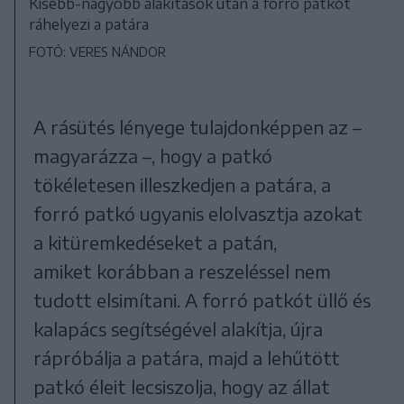
Kisebb-nagyobb alakítások után a forró patkót
ráhelyezi a patára
FOTÓ: VERES NÁNDOR
A rásütés lényege tulajdonképpen az –
magyarázza –, hogy a patkó
tökéletesen illeszkedjen a patára, a
forró patkó ugyanis elolvasztja azokat
a kitüremkedéseket a patán,
amiket korábban a reszeléssel nem
tudott elsimítani. A forró patkót üllő és
kalapács segítségével alakítja, újra
rápróbálja a patára, majd a lehűtött
patkó éleit lecsiszolja, hogy az állat