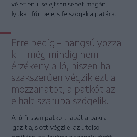
véletlenül se ejtsen sebet magán,
lyukat fúr bele, s felszögeli a patára.
Erre pedig – hangsúlyozza
ki – még mindig nem
érzékeny a ló, hiszen ha
szakszerűen végzik ezt a
mozzanatot, a patkót az
elhalt szaruba szögelik.
A ló frissen patkolt lábát a bakra
igazítja, s ott végzi el az utolsó
simításokat, levágja a szegek végét,