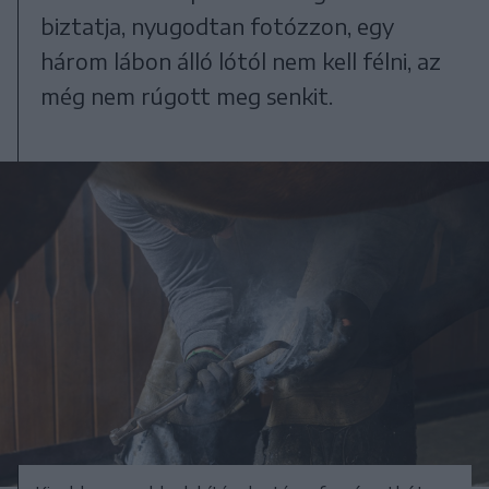
biztatja, nyugodtan fotózzon, egy
három lábon álló lótól nem kell félni, az
még nem rúgott meg senkit.