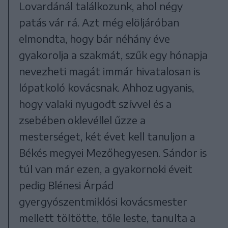
Lovardánál találkozunk, ahol négy
patás vár rá. Azt még elöljáróban
elmondta, hogy bár néhány éve
gyakorolja a szakmát, szűk egy hónapja
nevezheti magát immár hivatalosan is
lópatkoló kovácsnak. Ahhoz ugyanis,
hogy valaki nyugodt szívvel és a
zsebében oklevéllel űzze a
mesterséget, két évet kell tanuljon a
Békés megyei Mezőhegyesen. Sándor is
túl van már ezen, a gyakornoki éveit
pedig Blénesi Árpád
gyergyószentmiklósi kovácsmester
mellett töltötte, tőle leste, tanulta a