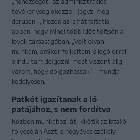
„nehézséget” az adminisztrációs
tevékenység okozza – jegyzi meg
derűsen –, hiszen az is hátráltatja
abban, hogy minél több időt töltsön a
lovak társaságában. „Volt olyan
munkám, amikor felkeltem, s lógó orral
elindultam dolgozni, most viszont alig
várom, hogy dolgozhassak” – mondja
kedélyesen.
Patkót igazítanak a ló
patájához, s nem fordítva
Közben munkához lát, kikötik az istálló
folyosóján Ászt, a négyéves székely