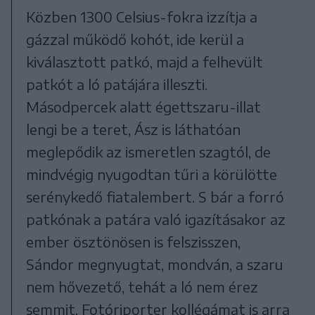
Közben 1300 Celsius-fokra izzítja a
gázzal működő kohót, ide kerül a
kiválasztott patkó, majd a felhevült
patkót a ló patájára illeszti.
Másodpercek alatt égettszaru-illat
lengi be a teret, Ász is láthatóan
meglepődik az ismeretlen szagtól, de
mindvégig nyugodtan tűri a körülötte
serénykedő fiatalembert. S bár a forró
patkónak a patára való igazításakor az
ember ösztönösen is felszisszen,
Sándor megnyugtat, mondván, a szaru
nem hővezető, tehát a ló nem érez
semmit. Fotóriporter kollégámat is arra