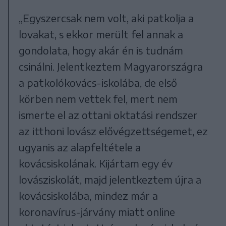
„Egyszercsak nem volt, aki patkolja a
lovakat, s ekkor merült fel annak a
gondolata, hogy akár én is tudnám
csinálni. Jelentkeztem Magyarországra
a patkolókovács-iskolába, de első
körben nem vettek fel, mert nem
ismerte el az ottani oktatási rendszer
az itthoni lovász elővégzettségemet, ez
ugyanis az alapfeltétele a
kovácsiskolának. Kijártam egy év
lovásziskolát, majd jelentkeztem újra a
kovácsiskolába, mindez már a
koronavírus-járvány miatt online