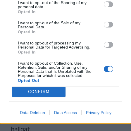
I want to opt-out of the Sharing of my
daliás huszárlóvá alakult, Sándor
personal data.
Opted In
édesapja ugyanis a Csíkszéki Mátyás
I want to opt-out of the Sale of my
Huszárezred zászlósaként vett részt a
Personal Data.
Opted In
népszerű huszárfelvonulásokon. Fia
I want to opt-out of processing my
pedig sóvárogva figyelte a délceg
Personal Data for Targeted Advertising.
Opted In
huszárokat, lovaikat, s talán senki sem
lepődött meg azon, amikor a
I want to opt-out of Collection, Use,
Retention, Sale, and/or Sharing of my
Personal Data that Is Unrelated with the
kicsengetési ünnepségén kapott
Purposes for which it was collected.
Opted Out
ajándékpénzből megvásárolta első
lovát, egy gidrán kancát, Bájost. Ekkor
CONFIRM
már ő maga is huszár volt –
büszkélkedik. Azóta már megvált
Data Deletion
Data Access
Privacy Policy
Bájostól, de lova csak van, Ribizli névre
hallgat.