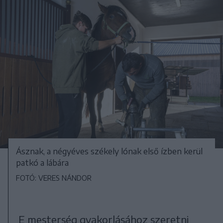
Ásznak, a négyéves székely lónak első ízben kerül
patkó a lábára
FOTÓ: VERES NÁNDOR
E mesterség gyakorlásához szeretni