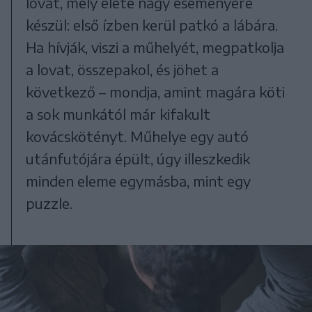
lovat, mely élete nagy eseményére
készül: első ízben kerül patkó a lábára.
Ha hívják, viszi a műhelyét, megpatkolja
a lovat, összepakol, és jöhet a
következő – mondja, amint magára köti
a sok munkától már kifakult
kovácskötényt. Műhelye egy autó
utánfutójára épült, úgy illeszkedik
minden eleme egymásba, mint egy
puzzle.