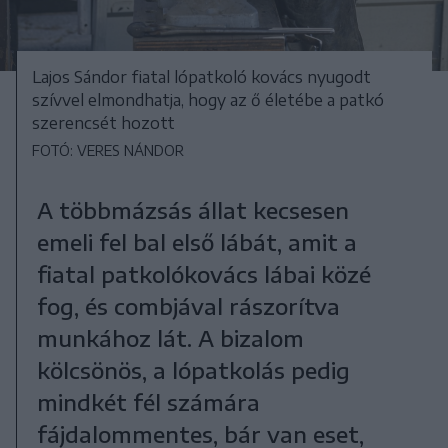
Lajos Sándor fiatal lópatkoló kovács nyugodt
szívvel elmondhatja, hogy az ő életébe a patkó
szerencsét hozott
FOTÓ: VERES NÁNDOR
A többmázsás állat kecsesen
emeli fel bal első lábát, amit a
fiatal patkolókovács lábai közé
fog, és combjával rászorítva
munkához lát. A bizalom
kölcsönös, a lópatkolás pedig
mindkét fél számára
fájdalommentes, bár van eset,