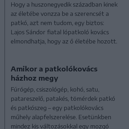
Hogy a huszonegyedik században kinek
az életébe vonzza be a szerencsét a
patkó, azt nem tudom, egy biztos:
Lajos Sándor fiatal lópatkoló kovács
elmondhatja, hogy az ő életébe hozott.
Amikor a patkolókovács
házhoz megy
Fúrógép, csiszológép, kohó, satu,
patareszelő, patakés, tömérdek patkó
és patkószeg – egy patkolókovács
műhely alapfelszerelése. Esetünkben
mindez kis változásokkal egy mozgó