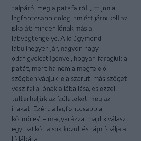
talpáról meg a patafalról. „Itt jön a
legfontosabb dolog, amiért járni kell az
iskolát: minden lónak más a
lábvégtengelye. A ló úgymond
lábujjhegyen jár, nagyon nagy
odafigyelést igényel, hogyan faragjuk a
patát, mert ha nem a megfelelő
szögben vágjuk le a szarut, más szöget
vesz fel a lónak a lábállása, és ezzel
túlterheljük az ízületeket meg az
inakat. Ezért a legfontosabb a
körmölés” – magyarázza, majd kiválaszt
egy patkót a sok közül, és rápróbálja a
ló lábára.