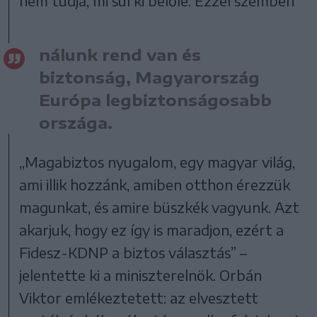
nem tudja, mi sül ki belőle. Ezzel szemben
nálunk rend van és
biztonság, Magyarország
Európa legbiztonságosabb
országa.
„Magabiztos nyugalom, egy magyar világ,
ami illik hozzánk, amiben otthon érezzük
magunkat, és amire büszkék vagyunk. Azt
akarjuk, hogy ez így is maradjon, ezért a
Fidesz-KDNP a biztos választás” –
jelentette ki a miniszterelnök. Orbán
Viktor emlékeztetett: az elvesztett