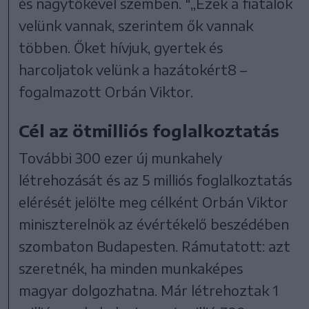
és nagytőkével szemben. "„Ezek a fiatalok
velünk vannak, szerintem ők vannak
többen. Őket hívjuk, gyertek és
harcoljatok velünk a hazátokért8 –
fogalmazott Orbán Viktor.
Cél az ötmilliós foglalkoztatás
További 300 ezer új munkahely
létrehozását és az 5 milliós foglalkoztatás
elérését jelölte meg célként Orbán Viktor
miniszterelnök az évértékelő beszédében
szombaton Budapesten. Rámutatott: azt
szeretnék, ha minden munkaképes
magyar dolgozhatna. Már létrehoztak 1