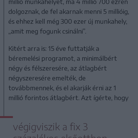
millió munkahelyet, ma 4 millió 700 ezren
dolgoznak, de fel akarnak menni 5 millióig,
és ehhez kell még 300 ezer új munkahely,
„amit meg fogunk csinálni”.
Kitért arra is: 15 éve futtatják a
béremelési programot, a minimálbért
négy és félszeresére, az átlagbért
négyszeresére emelték, de
továbbmennek, és el akarják érni az 1
millió forintos átlagbért. Azt ígérte, hogy
végigviszik a fix 3