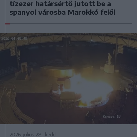
tízezer határsértő jutott be a
spanyol városba Marokkó felől
2026. július 28., kedd