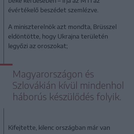
béke kérdésében – írja az MTI az
évértékelő beszédet szemlézve.
A miniszterelnök azt mondta, Brüsszel
eldöntötte, hogy Ukrajna területén
legyőzi az oroszokat;
Magyarországon és
Szlovákián kívül mindenhol
háborús készülődés folyik.
Kifejtette, kilenc országban már van