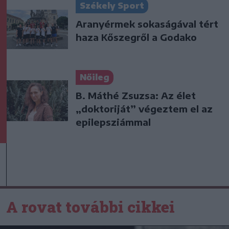
Székely Sport
Aranyérmek sokaságával tért
haza Kőszegről a Godako
Nőileg
B. Máthé Zsuzsa: Az élet
„doktoriját” végeztem el az
epilepsziámmal
A rovat további cikkei