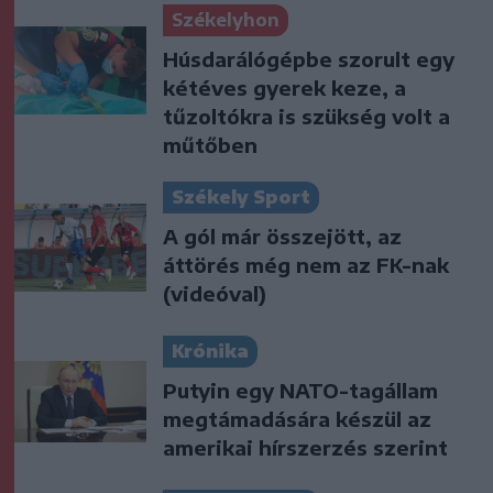
Székelyhon
Húsdarálógépbe szorult egy
kétéves gyerek keze, a
tűzoltókra is szükség volt a
műtőben
Székely Sport
A gól már összejött, az
áttörés még nem az FK-nak
(videóval)
Krónika
Putyin egy NATO-tagállam
megtámadására készül az
amerikai hírszerzés szerint