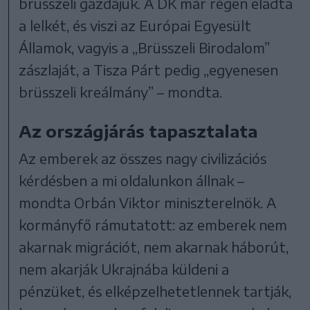
brüsszeli gazdájuk. A DK már régen eladta
a lelkét, és viszi az Európai Egyesült
Államok, vagyis a „Brüsszeli Birodalom”
zászlaját, a Tisza Párt pedig „egyenesen
brüsszeli kreálmány” – mondta.
Az országjárás tapasztalata
Az emberek az összes nagy civilizációs
kérdésben a mi oldalunkon állnak –
mondta Orbán Viktor miniszterelnök. A
kormányfő rámutatott: az emberek nem
akarnak migrációt, nem akarnak háborút,
nem akarják Ukrajnába küldeni a
pénzüket, és elképzelhetetlennek tartják,