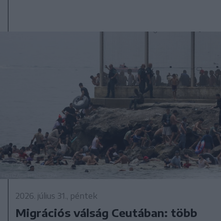
2026. július 31., péntek
Migrációs válság Ceutában: több