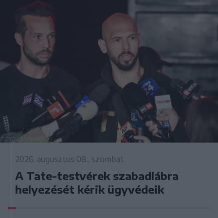
2026. augusztus 08., szombat
A Tate-testvérek szabadlábra
helyezését kérik ügyvédeik