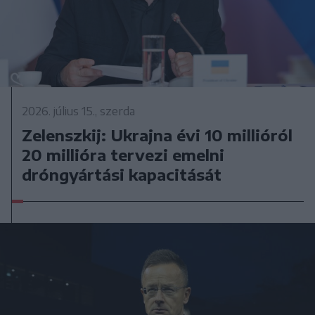
2026. július 15., szerda
Zelenszkij: Ukrajna évi 10 millióról
20 millióra tervezi emelni
dróngyártási kapacitását