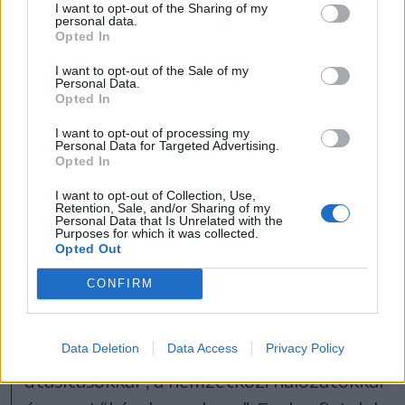
jövőt csak munkára lehet építeni. Ők azt
I want to opt-out of the Sharing of my
personal data.
Opted In
szeretnék, ha a fiatalok folytatnák a
munkájukat, és nem akarják, hogy
I want to opt-out of the Sale of my
Personal Data.
„Brüsszelből szalajtott kalandorok”
Opted In
széthordják azt, amit felépítettek –
I want to opt-out of processing my
Personal Data for Targeted Advertising.
mutatott rá.
Opted In
I want to opt-out of Collection, Use,
Nagyon sok fiatal is velük van, többségük
Retention, Sale, and/or Sharing of my
Personal Data that Is Unrelated with the
pedig nem éri be „kamu lázadással” –
Purposes for which it was collected.
Opted Out
hangsúlyozta. Ezek a fiatalok valóban
CONFIRM
szeretik a hazájukat, komolyan
gondolkodnak a jövőjükről és vállalják az
igazi lázadást a Brüsszelből érkező „idióta
Data Deletion
Data Access
Privacy Policy
utasításokkal”, a nemzetközi hálózatokkal