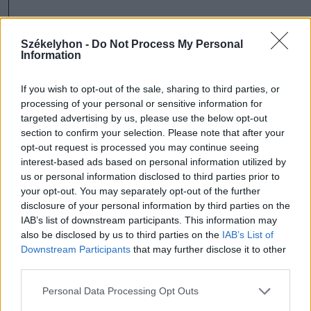
Székelyhon -
Do Not Process My Personal
Information
If you wish to opt-out of the sale, sharing to third parties, or
processing of your personal or sensitive information for
targeted advertising by us, please use the below opt-out
section to confirm your selection. Please note that after your
opt-out request is processed you may continue seeing
interest-based ads based on personal information utilized by
us or personal information disclosed to third parties prior to
your opt-out. You may separately opt-out of the further
disclosure of your personal information by third parties on the
IAB’s list of downstream participants. This information may
FOTÓ: FIDESZ FACEBOOK-OLDALA
also be disclosed by us to third parties on the
IAB’s List of
Downstream Participants
that may further disclose it to other
third parties.
Velük vannak az idősek, akik egész
Personal Data Processing Opt Outs
életükben dolgoztak és tudják, hogy a