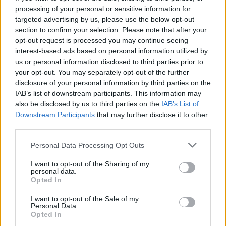
processing of your personal or sensitive information for
targeted advertising by us, please use the below opt-out
section to confirm your selection. Please note that after your
opt-out request is processed you may continue seeing
interest-based ads based on personal information utilized by
us or personal information disclosed to third parties prior to
your opt-out. You may separately opt-out of the further
disclosure of your personal information by third parties on the
IAB’s list of downstream participants. This information may
also be disclosed by us to third parties on the
IAB’s List of
Downstream Participants
that may further disclose it to other
third parties.
Personal Data Processing Opt Outs
I want to opt-out of the Sharing of my
2024. június 28., péntek
personal data.
Opted In
Nagy felhőjátékok alatt falusi táj
és parányi emberi jelenlét
I want to opt-out of the Sale of my
Personal Data.
Opted In