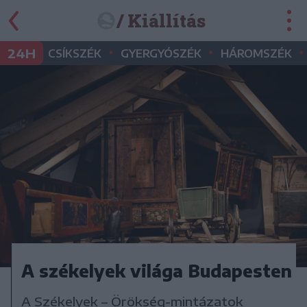
/ Kiállítás
•
•
•
24H
CSÍKSZÉK
GYERGYÓSZÉK
HÁROMSZÉK
A székelyek világa Budapesten
A Székelyek – Örökség-mintázatok