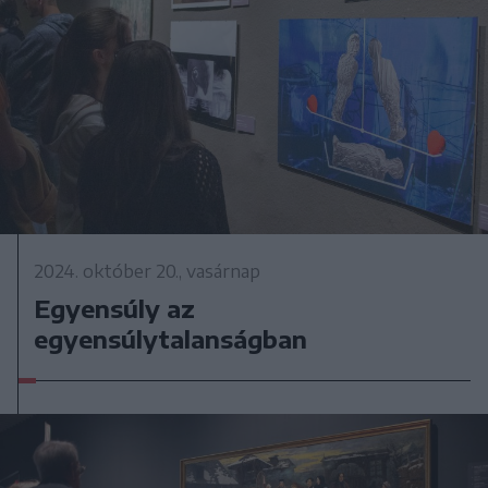
2024. október 20., vasárnap
Egyensúly az
egyensúlytalanságban