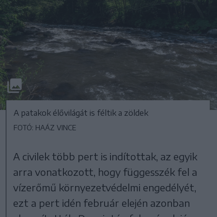
A patakok élővilágát is féltik a zöldek
FOTÓ: HAÁZ VINCE
A civilek több pert is indítottak, az egyik
arra vonatkozott, hogy függesszék fel a
vízerőmű környezetvédelmi engedélyét,
ezt a pert idén február elején azonban