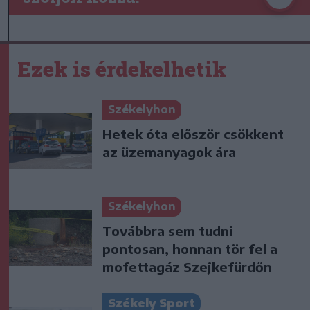
Ezek is érdekelhetik
Székelyhon
Hetek óta először csökkent
az üzemanyagok ára
Székelyhon
Továbbra sem tudni
pontosan, honnan tör fel a
mofettagáz Szejkefürdőn
Székely Sport