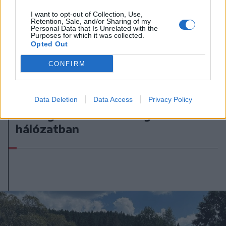
I want to opt-out of Collection, Use,
Retention, Sale, and/or Sharing of my
Personal Data that Is Unrelated with the
Purposes for which it was collected.
Opted Out
CONFIRM
2026. augusztus 07., péntek
Ha a helyzet indokolja, biztonsági
intézkedéseket lehet elrendelni az
Data Deletion
Data Access
Privacy Policy
országos villamosenergia-
hálózatban