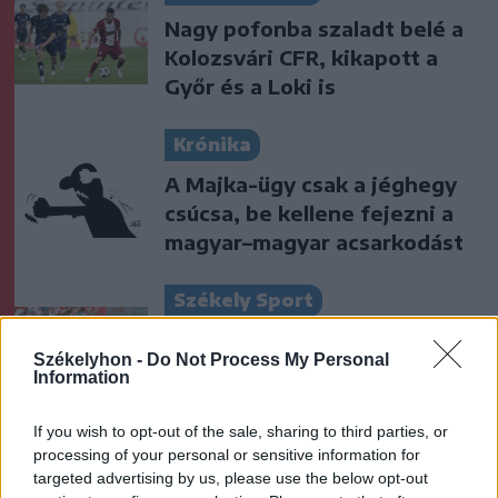
Nagy pofonba szaladt belé a
Kolozsvári CFR, kikapott a
Győr és a Loki is
Krónika
A Majka-ügy csak a jéghegy
csúcsa, be kellene fejezni a
magyar–magyar acsarkodást
Székely Sport
Súlyos veszteség, kilenc
Székelyhon -
Do Not Process My Personal
hónapra eltiltották a Sepsi
Information
OSK csapatkapitányát
If you wish to opt-out of the sale, sharing to third parties, or
Nőileg
processing of your personal or sensitive information for
targeted advertising by us, please use the below opt-out
Sándor Ella: Na, indíts, s