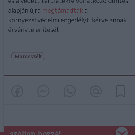
és a védett területekre vonatkozó döntés
alapján újra
megtámadták
a
környezetvédelmi engedélyt, kérve annak
érvénytelenítését.
Marosszék
szóljon hozzá!