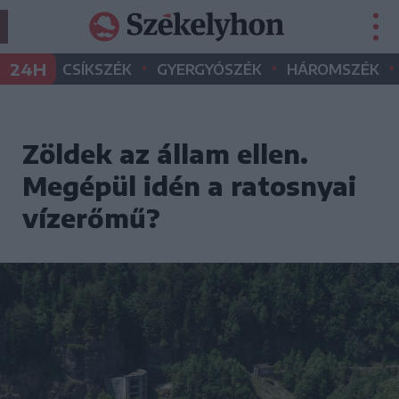
•
•
•
24H
CSÍKSZÉK
GYERGYÓSZÉK
HÁROMSZÉK
Zöldek az állam ellen.
Megépül idén a ratosnyai
vízerőmű?