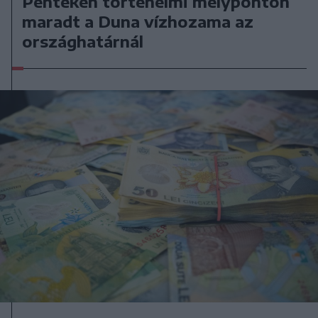
Pénteken történelmi mélyponton
maradt a Duna vízhozama az
országhatárnál