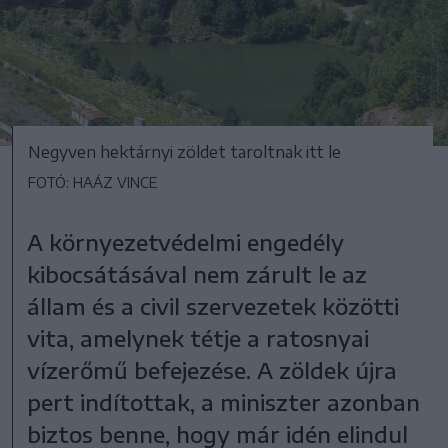
Negyven hektárnyi zöldet taroltnak itt le
FOTÓ: HAÁZ VINCE
A környezetvédelmi engedély
kibocsátásával nem zárult le az
állam és a civil szervezetek közötti
vita, amelynek tétje a ratosnyai
vízerőmű befejezése. A zöldek újra
pert indítottak, a miniszter azonban
biztos benne, hogy már idén elindul