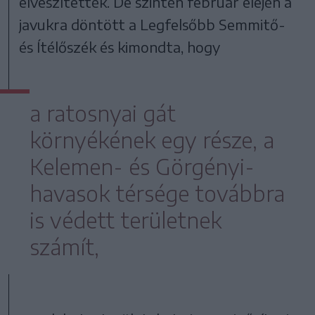
elveszítették. De szintén február elején a
javukra döntött a Legfelsőbb Semmitő-
és Ítélőszék és kimondta, hogy
a ratosnyai gát
környékének egy része, a
Kelemen- és Görgényi-
havasok térsége továbbra
is védett területnek
számít,