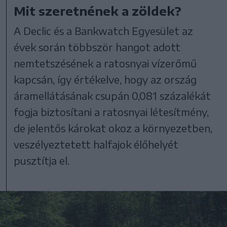
Mit szeretnének a zöldek?
A Declic és a Bankwatch Egyesület az
évek során többször hangot adott
nemtetszésének a ratosnyai vízerőmű
kapcsán, így értékelve, hogy az ország
áramellátásának csupán 0,081 százalékát
fogja biztosítani a ratosnyai létesítmény,
de jelentős károkat okoz a környezetben,
veszélyeztetett halfajok élőhelyét
pusztítja el.