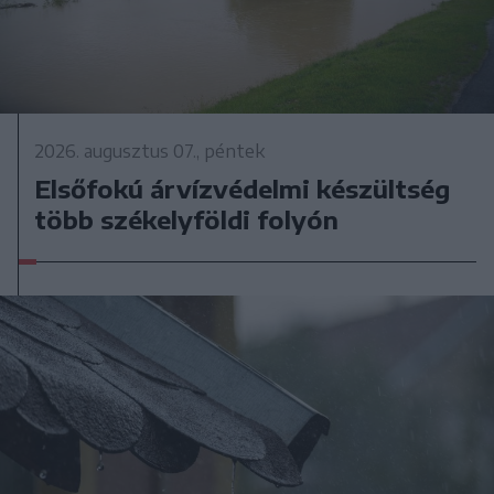
2026. augusztus 07., péntek
Elsőfokú árvízvédelmi készültség
több székelyföldi folyón