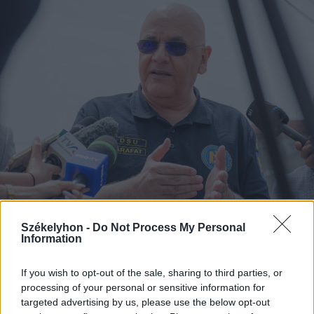
2026. augusztus 09., vasárnap
Székelyhon -
Do Not Process My Personal
Information
Raed Arafat: elfogadhatatlan az
életmentők elleni erőszak
If you wish to opt-out of the sale, sharing to third parties, or
processing of your personal or sensitive information for
targeted advertising by us, please use the below opt-out