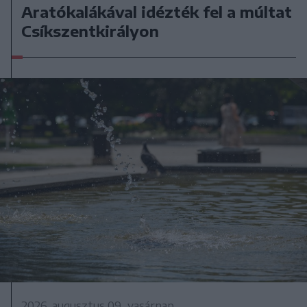
Aratókalákával idézték fel a múltat
Csíkszentkirályon
2026. augusztus 09., vasárnap