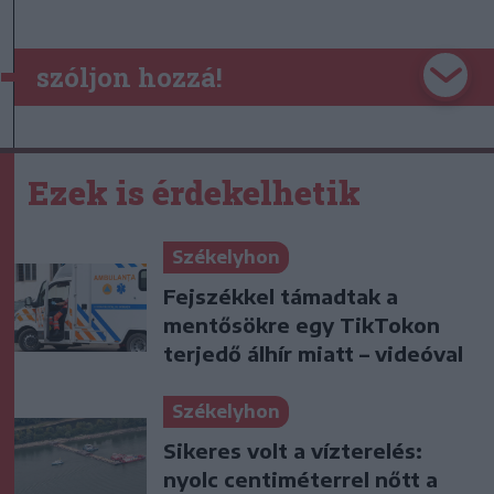
szóljon hozzá!
Ezek is érdekelhetik
Székelyhon
Fejszékkel támadtak a
mentősökre egy TikTokon
terjedő álhír miatt – videóval
Székelyhon
Sikeres volt a vízterelés:
nyolc centiméterrel nőtt a