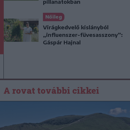
pillanatokban
Nőileg
Virágkedvelő kislányból
„influenszer-füvesasszony”:
Gáspár Hajnal
A rovat további cikkei