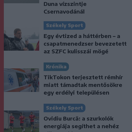
Duna vízszintje
Csernavodánál
Székely Sport
Egy évtized a háttérben – a
csapatmenedzser bevezetett
az SZFC kulisszái mögé
Krónika
TikTokon terjesztett rémhír
miatt támadtak mentősökre
egy erdélyi településen
Székely Sport
Ovidiu Burcă: a szurkolók
energiája segíthet a nehéz