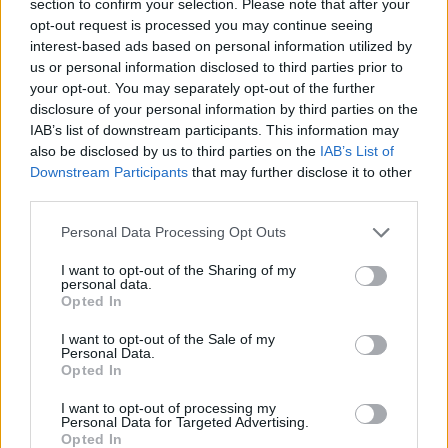
section to confirm your selection. Please note that after your
opt-out request is processed you may continue seeing
interest-based ads based on personal information utilized by
us or personal information disclosed to third parties prior to
your opt-out. You may separately opt-out of the further
disclosure of your personal information by third parties on the
IAB’s list of downstream participants. This information may
also be disclosed by us to third parties on the
IAB’s List of
Downstream Participants
that may further disclose it to other
third parties.
Personal Data Processing Opt Outs
I want to opt-out of the Sharing of my
personal data.
Opted In
2026. augusztus 09., vasárnap
I want to opt-out of the Sale of my
Personal Data.
Fejszékkel támadtak a mentősökre
Opted In
egy TikTokon terjedő álhír miatt –
I want to opt-out of processing my
videóval
Personal Data for Targeted Advertising.
Opted In