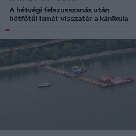
A hétvégi felszusszanás után
hétfőtől ismét visszatér a kánikula