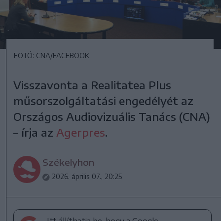
FOTÓ: CNA/FACEBOOK
Visszavonta a Realitatea Plus
műsorszolgáltatási engedélyét az
Országos Audiovizuális Tanács (CNA)
– írja az
Agerpres
.
Székelyhon
2026. április 07., 20:25
Itt állíthatja be, hogy a Google-