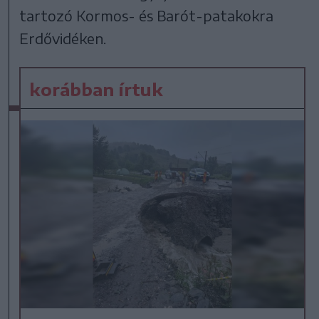
tartozó Kormos- és Barót-patakokra
Erdővidéken.
korábban írtuk