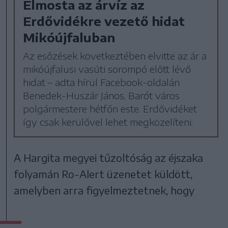
Elmosta az árvíz az
Erdővidékre vezető hidat
Mikóújfaluban
Az esőzések következtében elvitte az ár a
mikóújfalusi vasúti sorompó előtt lévő
hidat – adta hírül Facebook-oldalán
Benedek-Huszár János, Barót város
polgármestere hétfőn este. Erdővidéket
így csak kerülővel lehet megközelíteni.
A Hargita megyei tűzoltóság az éjszaka
folyamán Ro-Alert üzenetet küldött,
amelyben arra figyelmeztetnek, hogy