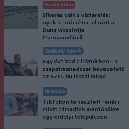
Székelyhon
Sikeres volt a vízterelés:
nyolc centiméterrel nőtt a
Duna vízszintje
Csernavodánál
Székely Sport
Egy évtized a háttérben – a
csapatmenedzser bevezetett
az SZFC kulisszái mögé
Krónika
TikTokon terjesztett rémhír
miatt támadtak mentősökre
egy erdélyi településen