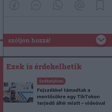
szóljon hozzá!
Ezek is érdekelhetik
Székelyhon
Fejszékkel támadtak a
mentősökre egy TikTokon
terjedő álhír miatt – videóval