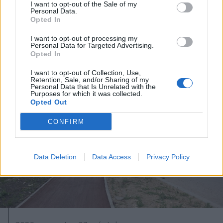
I want to opt-out of the Sale of my
Tizenegy település maradhat víz
Personal Data.
Opted In
nélkül Udvarhelyszéken
I want to opt-out of processing my
Personal Data for Targeted Advertising.
Opted In
I want to opt-out of Collection, Use,
Retention, Sale, and/or Sharing of my
Personal Data that Is Unrelated with the
Purposes for which it was collected.
Opted Out
CONFIRM
Data Deletion
Data Access
Privacy Policy