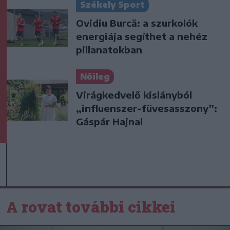
Székely Sport
Ovidiu Burcă: a szurkolók
energiája segíthet a nehéz
pillanatokban
Nőileg
Virágkedvelő kislányból
„influenszer-füvesasszony”:
Gáspár Hajnal
A rovat további cikkei