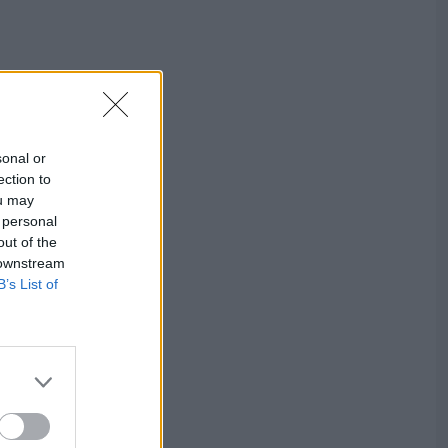
sonal or
ection to
ou may
 personal
out of the
 downstream
B’s List of