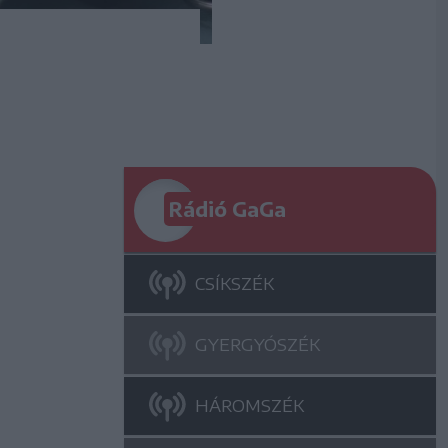
Rádió GaGa
CSÍKSZÉK
GYERGYÓSZÉK
HÁROMSZÉK