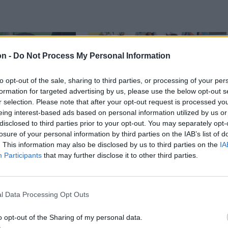
on -
Do Not Process My Personal Information
to opt-out of the sale, sharing to third parties, or processing of your per
formation for targeted advertising by us, please use the below opt-out s
r selection. Please note that after your opt-out request is processed y
eing interest-based ads based on personal information utilized by us or
disclosed to third parties prior to your opt-out. You may separately opt-
losure of your personal information by third parties on the IAB’s list of
n
Székely Sport
. This information may also be disclosed by us to third parties on the
IA
gépbe
A gól már összejött, az
Participants
that may further disclose it to other third parties.
y kétéves
áttörés még nem az
e, a
FK-nak (videóval)
 is szükség
l Data Processing Opt Outs
tőben
o opt-out of the Sharing of my personal data.