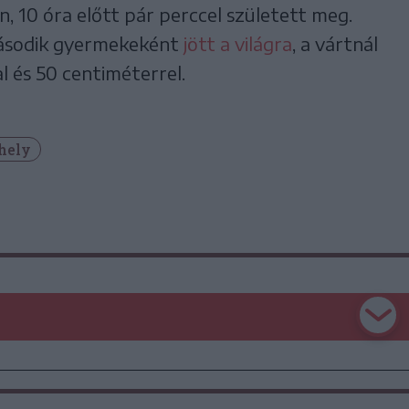
án, 10 óra előtt pár perccel született meg.
második gyermekeként
jött a világra
, a vártnál
 és 50 centiméterrel.
hely