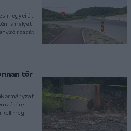
-es megyei út
kén, amelyet
hiányzó részét
onnan tör
 önkormányzat
lemzésére,
 kell még