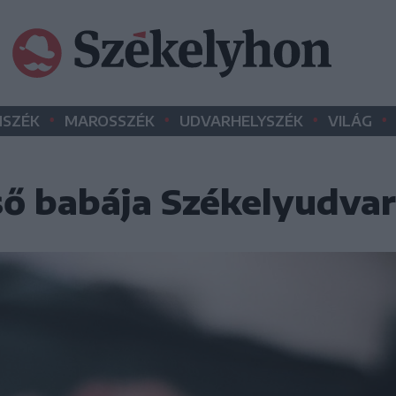
•
•
•
•
SZÉK
MAROSSZÉK
UDVARHELYSZÉK
VILÁG
lső babája Székelyudva