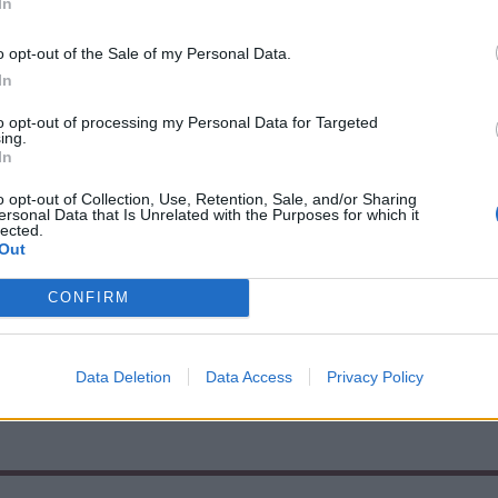
In
o opt-out of the Sale of my Personal Data.
In
to opt-out of processing my Personal Data for Targeted
ing.
In
o opt-out of Collection, Use, Retention, Sale, and/or Sharing
ersonal Data that Is Unrelated with the Purposes for which it
lected.
port
Nőileg
Out
osok nélkül
B. Máthé Zsuzsa: Az
CONFIRM
arul az FK
élet „doktoriját”
a ellen
végeztem el az
epilepsziámmal
Data Deletion
Data Access
Privacy Policy