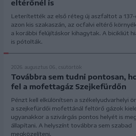
eltérőnél is
Leterítették az első réteg új aszfaltot a 137
azon kis szakaszán, az ocfalvi eltérő környé
a korábbi felújításkor kihagytak. A bicikliút 
is pótolták.
2026. augusztus 06., csütörtök
Továbbra sem tudni pontosan, h
fel a mofettagáz Szejkefürdőn
Pénzt kell elkülönítsen a székelyudvarhelyi
a szejkefürdői mofettánál feltörő gázok kie
ugyanakkor a szivárgás pontos helyét is meg
állapítani. A helyszínt továbbra sem szabad
megközelíteni.