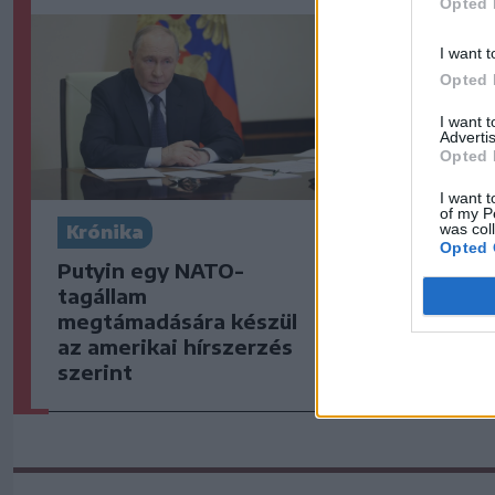
Opted 
I want t
Opted 
I want 
Advertis
Opted 
I want t
of my P
was col
Krónika
Székely S
Opted 
Putyin egy NATO-
Kulcsjáték
tagállam
készül a F
megtámadására készül
Csíkszered
az amerikai hírszerzés
szerint