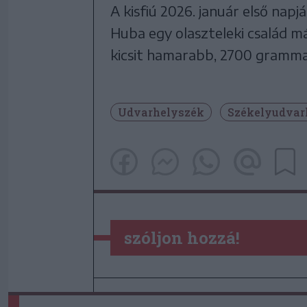
A kisfiú 2026. január első napj
Huba egy olaszteleki család 
kicsit hamarabb, 2700 grammal
Udvarhelyszék
Székelyudvar
szóljon hozzá!