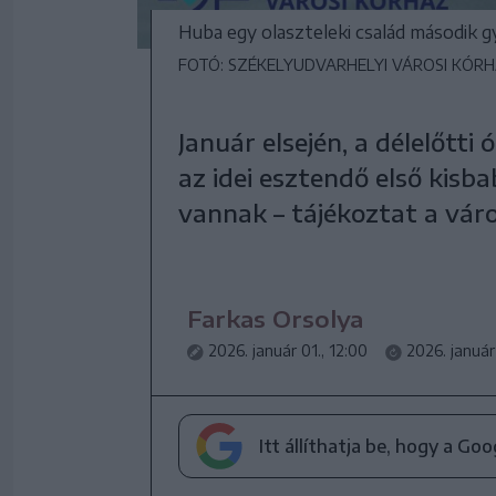
Huba egy olaszteleki család második g
FOTÓ: SZÉKELYUDVARHELYI VÁROSI KÓR
Január elsején, a délelőtti
az idei esztendő első kisbab
vannak – tájékoztat a váro
Farkas Orsolya
2026. január 01., 12:00
2026. január
Itt állíthatja be, hogy a Go