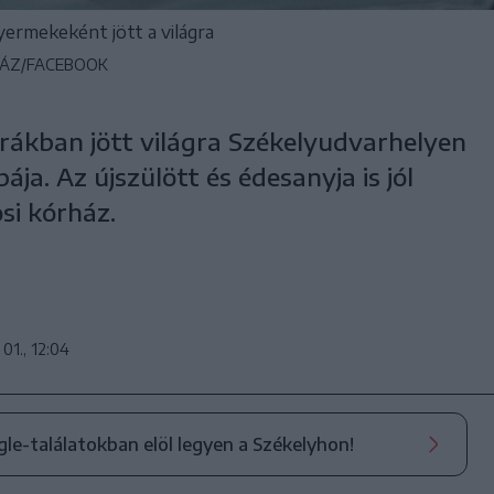
yermekeként jött a világra
HÁZ/FACEBOOK
 órákban jött világra Székelyudvarhelyen
ája. Az újszülött és édesanyja is jól
si kórház.
 01., 12:04
ogle-találatokban elöl legyen a Székelyhon!