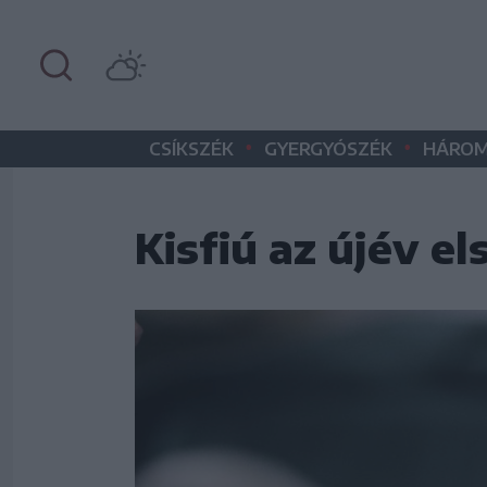
•
•
CSÍKSZÉK
GYERGYÓSZÉK
HÁROM
Kisfiú az újév e