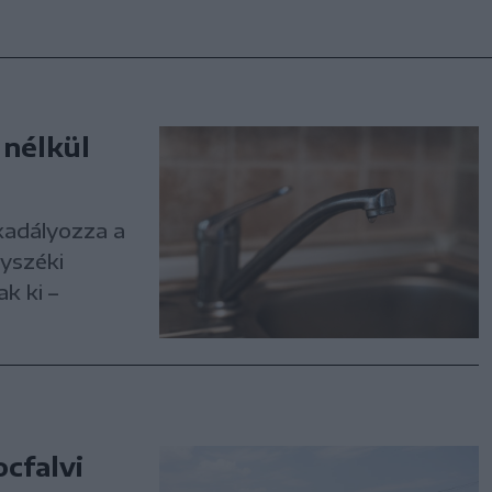
 nélkül
kadályozza a
yszéki
k ki –
cfalvi