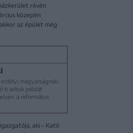
házkerület révén
rcius közepén
 akkor az épület még
i
 erdélyi magyarságnak,
 ti adtok példát
lyen, a református
gazgatója, aki – Kató