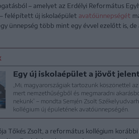
gatásból – amelyet az Erdélyi Református Egy
– felépített új iskolaépület
avatóünnepségét
má
egy ünnepség több mint egy évvel ezelőtt is, de
k
Egy új iskolaépület a jövőt jelent
„Mi, magyarországiak tartozunk köszönettel az
mert nemzethűségből és megmaradni akarásból
nekünk” – mondta Semjén Zsolt Székelyudvarhe
kollégium új épületének avatóünnepségén.
a Tőkés Zsolt, a református kollégium korábbi i