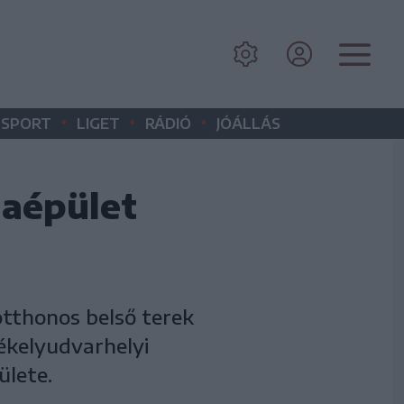
•
•
•
SPORT
LIGET
RÁDIÓ
JÓÁLLÁS
laépület
otthonos belső terek
ékelyudvarhelyi
ülete.