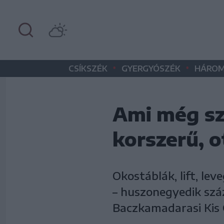
•
•
CSÍKSZÉK
GYERGYÓSZÉK
HÁROM
Ami még sz
korszerű, o
Okostáblák, lift, le
– huszonegyedik száz
Baczkamadarasi Kis 