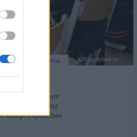
t osztálytermet alakítottak
Református Kollégium
 szerint alakult, ősz
en kielégítő épületben