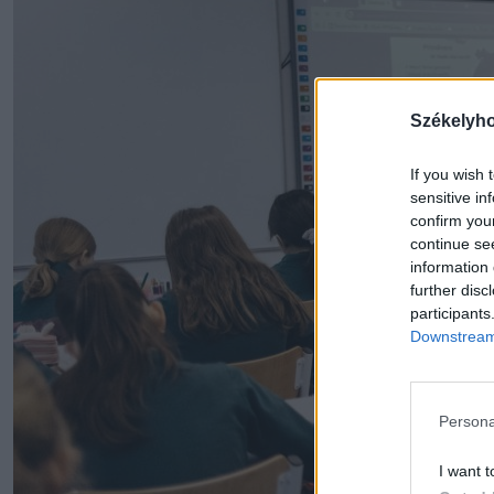
Székelyh
If you wish 
sensitive in
confirm you
continue se
information 
further disc
participants
Downstream 
Persona
I want t