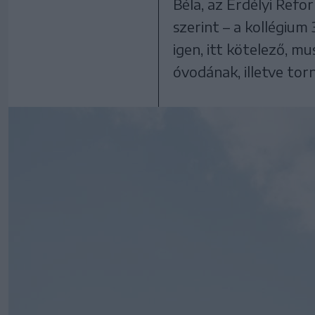
Béla, az Erdélyi Ref
szerint – a kollégiu
igen, itt kötelező, mu
óvodának, illetve tor