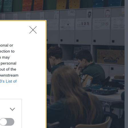
sonal or
ection to
ou may
 personal
out of the
 downstream
B’s List of