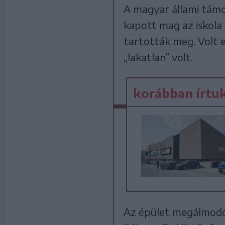
A magyar állami támo
kapott mag az iskola 
tartották meg. Volt 
„lakatlan” volt.
korábban írtu
Az épület megálmodój