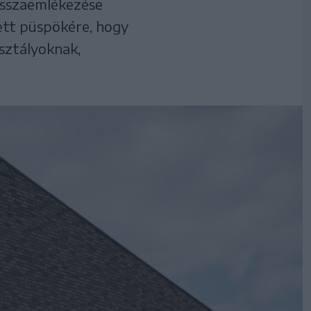
isszaemlékezése
tett püspökére, hogy
osztályoknak,