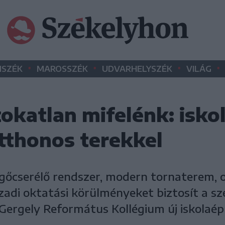
•
•
•
•
SZÉK
MAROSSZÉK
UDVARHELYSZÉK
VILÁG
okatlan mifelénk: isko
tthonos terekkel
vegőcserélő rendszer, modern tornaterem, 
adi oktatási körülményeket biztosít a sz
Gergely Református Kollégium új iskolaép