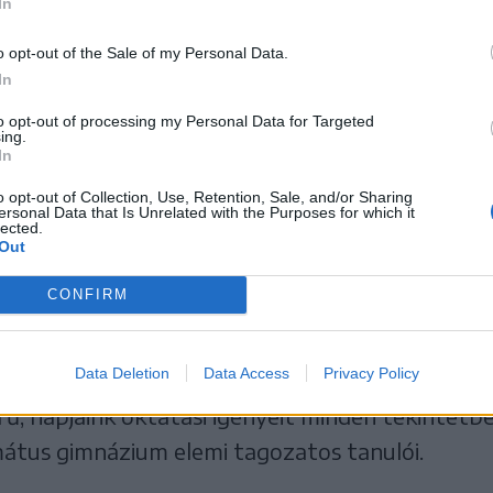
In
o opt-out of the Sale of my Personal Data.
In
to opt-out of processing my Personal Data for Targeted
ing.
In
o opt-out of Collection, Use, Retention, Sale, and/or Sharing
ersonal Data that Is Unrelated with the Purposes for which it
zetméter hasznos területtel rendelkezik, tíz, jól felszerel
lected.
, orvosi rendelője és fejlesztőpszichológus-terme is
Out
CONFIRM
él valósult meg a Baczkamadarasi Kis Gergely 
Data Deletion
Data Access
Privacy Policy
elhúzásával, és bár nem minden az eredeti tervek
ű, napjaink oktatási igényeit minden tekintetb
átus gimnázium elemi tagozatos tanulói.