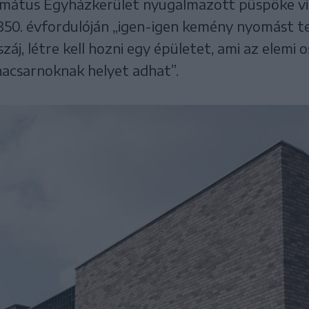
ormátus Egyházkerület nyugalmazott püspöke v
m 350. évfordulóján „igen-igen kemény nyomást 
száj, létre kell hozni egy épületet, ami az elemi 
nacsarnoknak helyet adhat”.