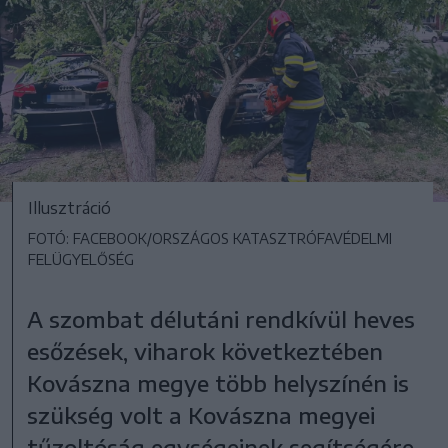
Illusztráció
FOTÓ: FACEBOOK/ORSZÁGOS KATASZTRÓFAVÉDELMI
FELÜGYELŐSÉG
A szombat délutáni rendkívül heves
esőzések, viharok következtében
Kovászna megye több helyszínén is
szükség volt a Kovászna megyei
tűzoltóság egységeinek segítségére.