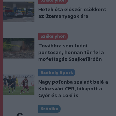
Hetek óta először csökkent
az üzemanyagok ára
Székelyhon
Továbbra sem tudni
pontosan, honnan tör fel a
mofettagáz Szejkefürdőn
Székely Sport
Nagy pofonba szaladt belé a
Kolozsvári CFR, kikapott a
Győr és a Loki is
Krónika