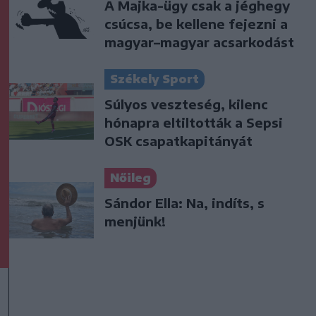
A Majka-ügy csak a jéghegy
csúcsa, be kellene fejezni a
magyar–magyar acsarkodást
Székely Sport
Súlyos veszteség, kilenc
hónapra eltiltották a Sepsi
OSK csapatkapitányát
Nőileg
Sándor Ella: Na, indíts, s
menjünk!