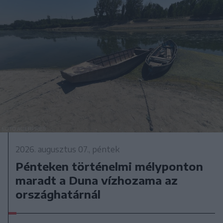
2026. augusztus 07., péntek
Pénteken történelmi mélyponton
maradt a Duna vízhozama az
országhatárnál