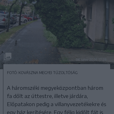
FOTÓ: KOVÁSZNA MEGYEI TŰZOLTÓSÁG
A háromszéki megyeközpontban három
fa dőlt az úttestre, illetve járdára,
Előpatakon pedig a villanyvezetékekre és
egy ház kerítésére. Egy félig kidőlt fát is