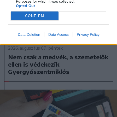
Purposes for which it was collected.
Opted Out
CONFIRM
Data Deletion
Data Access
Privacy Policy
2026. augusztus 07., péntek
Nem csak a medvék, a szemetelők
ellen is védekezik
Gyergyószentmiklós