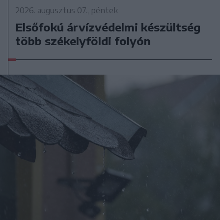
2026. augusztus 07., péntek
Elsőfokú árvízvédelmi készültség
több székelyföldi folyón