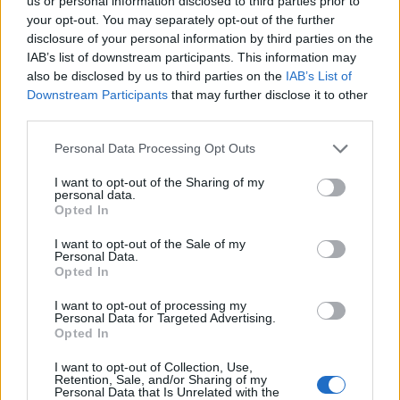
us or personal information disclosed to third parties prior to
your opt-out. You may separately opt-out of the further
disclosure of your personal information by third parties on the
IAB’s list of downstream participants. This information may
2026. augusztus 07., péntek
also be disclosed by us to third parties on the
IAB’s List of
Ha a helyzet indokolja, biztonsági
Downstream Participants
that may further disclose it to other
third parties.
intézkedéseket lehet elrendelni az
országos villamosenergia-
Personal Data Processing Opt Outs
hálózatban
I want to opt-out of the Sharing of my
personal data.
Opted In
I want to opt-out of the Sale of my
Personal Data.
Opted In
I want to opt-out of processing my
Personal Data for Targeted Advertising.
Opted In
I want to opt-out of Collection, Use,
Retention, Sale, and/or Sharing of my
Personal Data that Is Unrelated with the