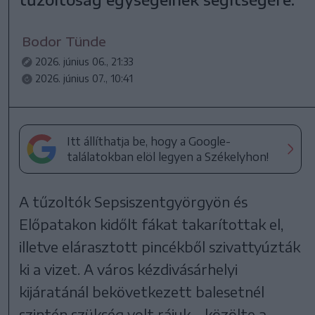
Bodor Tünde
2026. június 06., 21:33
2026. június 07., 10:41
Itt állíthatja be, hogy a Google-
találatokban elöl legyen a Székelyhon!
A tűzoltók Sepsiszentgyörgyön és
Előpatakon kidőlt fákat takarítottak el,
illetve elárasztott pincékből szivattyúzták
ki a vizet. A város kézdivásárhelyi
kijáratánál bekövetkezett balesetnél
szintén szükség volt rájuk – közölte a