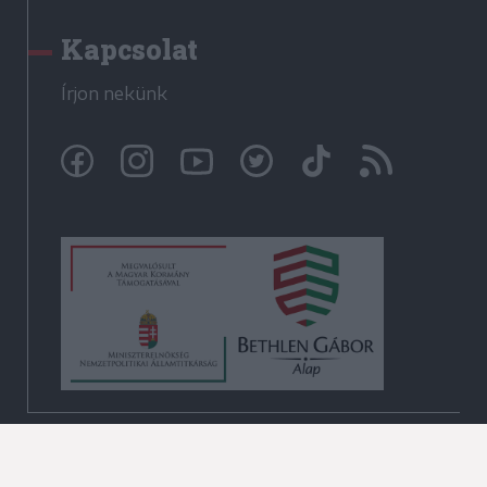
Kapcsolat
Írjon nekünk
© Székelyhon.ro 2009-2026
Minden jog fenntartva!