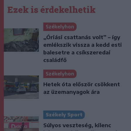
Ezek is érdekelhetik
Székelyhon
„Óriási csattanás volt” – így
emlékszik vissza a kedd esti
balesetre a csíkszeredai
családfő
Székelyhon
Hetek óta először csökkent
az üzemanyagok ára
Székely Sport
Súlyos veszteség, kilenc