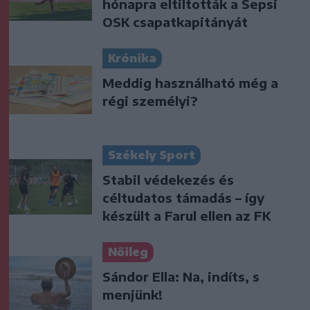
hónapra eltiltották a Sepsi
OSK csapatkapitányát
Krónika
Meddig használható még a
régi személyi?
Székely Sport
Stabil védekezés és
céltudatos támadás – így
készült a Farul ellen az FK
Nőileg
Sándor Ella: Na, indíts, s
menjünk!