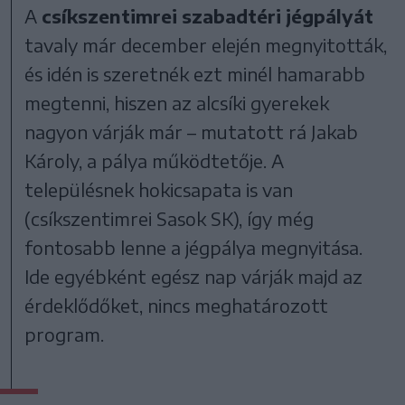
A
csíkszentimrei szabadtéri jégpályát
tavaly már december elején megnyitották,
és idén is szeretnék ezt minél hamarabb
megtenni, hiszen az alcsíki gyerekek
nagyon várják már – mutatott rá Jakab
Károly, a pálya működtetője. A
településnek hokicsapata is van
(csíkszentimrei Sasok SK), így még
fontosabb lenne a jégpálya megnyitása.
Ide egyébként egész nap várják majd az
érdeklődőket, nincs meghatározott
program.