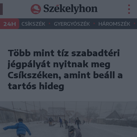
•
•
•
24H
CSÍKSZÉK
GYERGYÓSZÉK
HÁROMSZÉK
Több mint tíz szabadtéri
jégpályát nyitnak meg
Csíkszéken, amint beáll a
tartós hideg