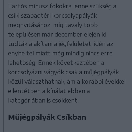
Tartós mínusz fokokra lenne szükség a
csíki szabadtéri korcsolyapályák
megnyitásához: míg tavaly több
településen már december elején ki
tudták alakítani a jégfelületet, idén az
enyhe tél miatt még mindig nincs erre
lehetőség. Ennek következtében a
korcsolyázni vágyók csak a műjégpályák
közül választhatnak, ám a korábbi évekkel
ellentétben a kínálat ebben a
kategóriában is csökkent.
Műjégpályák Csíkban