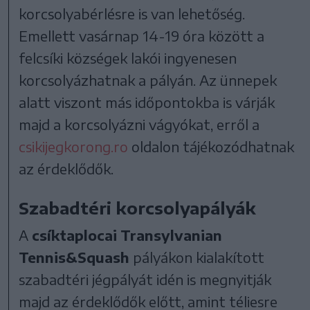
korcsolyabérlésre is van lehetőség.
Emellett vasárnap 14-19 óra között a
felcsíki községek lakói ingyenesen
korcsolyázhatnak a pályán. Az ünnepek
alatt viszont más időpontokba is várják
majd a korcsolyázni vágyókat, erről a
csikijegkorong.ro
oldalon tájékozódhatnak
az érdeklődők.
Szabadtéri korcsolyapályák
A
csíktaplocai Transylvanian
Tennis&Squash
pályákon kialakított
szabadtéri jégpályát idén is megnyitják
majd az érdeklődők előtt, amint téliesre