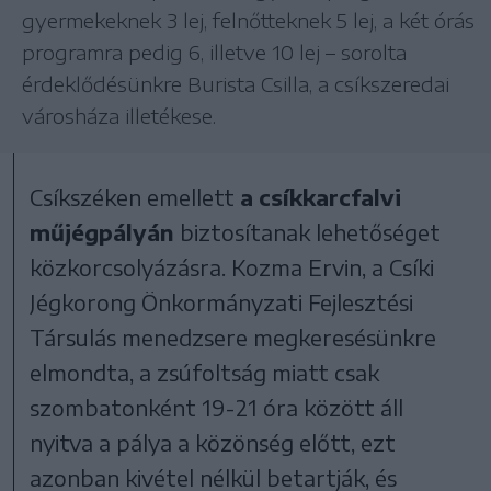
gyermekeknek 3 lej, felnőtteknek 5 lej, a két órás
programra pedig 6, illetve 10 lej – sorolta
érdeklődésünkre Burista Csilla, a csíkszeredai
városháza illetékese.
Csíkszéken emellett
a csíkkarcfalvi
műjégpályán
biztosítanak lehetőséget
közkorcsolyázásra. Kozma Ervin, a Csíki
Jégkorong Önkormányzati Fejlesztési
Társulás menedzsere megkeresésünkre
elmondta, a zsúfoltság miatt csak
szombatonként 19-21 óra között áll
nyitva a pálya a közönség előtt, ezt
azonban kivétel nélkül betartják, és