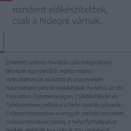
mindent előkészítettek,
csak a hidegre várnak.
Emellett számos további csíki településen
tervezik egyszerűbb, egész napos
nyitvatartással működő és ingyenesen
használható pályák kialakítását, ha lehűl az idő.
Tusnádon, Csíkmenaságon, Csíkdánfalván és
Csíkkozmáson például a helyi iskolák udvarán,
Csíkszentsimonban a sörgyár melletti területen,
Csíkszentkirályon pedig a helyi futballpálya
mellett alakítják ki a pályát, így utóbbinál