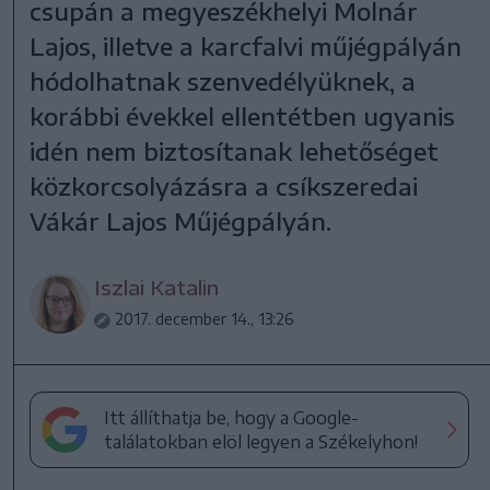
csupán a megyeszékhelyi Molnár
Lajos, illetve a karcfalvi műjégpályán
hódolhatnak szenvedélyüknek, a
korábbi évekkel ellentétben ugyanis
idén nem biztosítanak lehetőséget
közkorcsolyázásra a csíkszeredai
Vákár Lajos Műjégpályán.
Iszlai Katalin
2017. december 14., 13:26
Itt állíthatja be, hogy a Google-
találatokban elöl legyen a Székelyhon!