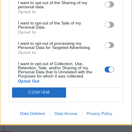
I want to opt-out of the Sharing of my
personal data.
Opted In
I want to opt-out of the Sale of my
Personal Data.
Opted In
I want to opt-out of processing my
Personal Data for Targeted Advertising.
Archív
Opted In
FOTÓ: VERES NÁNDOR
I want to opt-out of Collection, Use,
Retention, Sale, and/or Sharing of my
Personal Data that Is Unrelated with the
A
csíkszentdomokosi jégpályán
, amely
Purposes for which it was collected.
Opted Out
a település Marosfő felőli kijáratánál
CONFIRM
található, szintén egész nap ingyenesen
lehet majd korcsolyázni, Márton Csaba
tulajdonos szerint
Data Deletion
Data Access
Privacy Policy