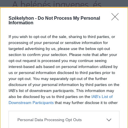
A belépés ingyenes, és
korcsolyabérlésre is lesz
Székelyhon -
Do Not Process My Personal
Information
lehetőség, utóbbi 5 lejbe
kerül alkalmanként, a
If you wish to opt-out of the sale, sharing to third parties, or
processing of your personal or sensitive information for
pályán töltött időtől
targeted advertising by us, please use the below opt-out
section to confirm your selection. Please note that after your
függetlenül.
opt-out request is processed you may continue seeing
interest-based ads based on personal information utilized by
us or personal information disclosed to third parties prior to
your opt-out. You may separately opt-out of the further
disclosure of your personal information by third parties on the
IAB’s list of downstream participants. This information may
also be disclosed by us to third parties on the
IAB’s List of
Downstream Participants
that may further disclose it to other
third parties.
Personal Data Processing Opt Outs