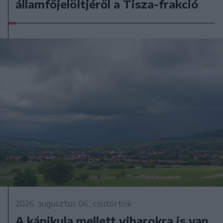
államfőjelöltjéről a Tisza-frakció
2026. augusztus 06., csütörtök
A kánikula mellett viharokra is van