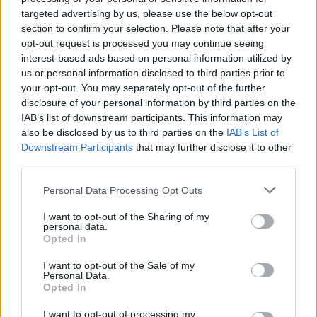
Ferencváros
targeted advertising by us, please use the below opt-out
section to confirm your selection. Please note that after your
opt-out request is processed you may continue seeing
Nőileg
interest-based ads based on personal information utilized by
Sándor Ella: Na, indíts, s
us or personal information disclosed to third parties prior to
menjünk!
your opt-out. You may separately opt-out of the further
disclosure of your personal information by third parties on the
IAB’s list of downstream participants. This information may
also be disclosed by us to third parties on the
IAB’s List of
Downstream Participants
that may further disclose it to other
third parties.
Personal Data Processing Opt Outs
A rovat további cikkei
I want to opt-out of the Sharing of my
personal data.
Opted In
I want to opt-out of the Sale of my
Personal Data.
Opted In
I want to opt-out of processing my