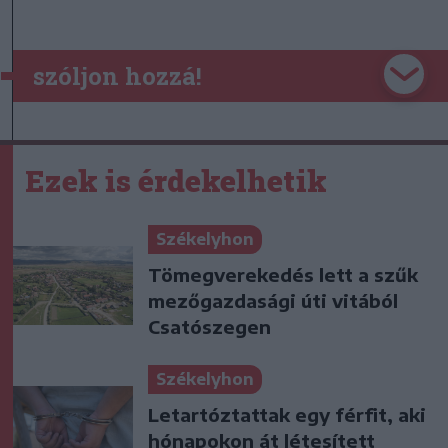
szóljon hozzá!
Ezek is érdekelhetik
Székelyhon
Tömegverekedés lett a szűk
mezőgazdasági úti vitából
Csatószegen
Székelyhon
Letartóztattak egy férfit, aki
hónapokon át létesített