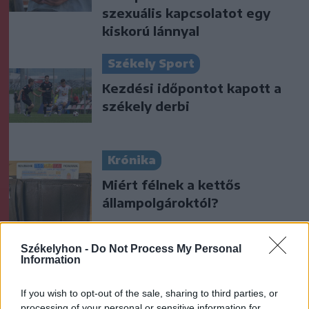
szexuális kapcsolatot egy
kiskorú lánnyal
Székely Sport
Kezdési időpontot kapott a
székely derbi
Krónika
Miért félnek a kettős
állampolgároktól?
Székelyhon -
Do Not Process My Personal
Székely Sport
Information
Corbu bombagólja döntött,
If you wish to opt-out of the sale, sharing to third parties, or
előnyből várja a visszavágót a
processing of your personal or sensitive information for