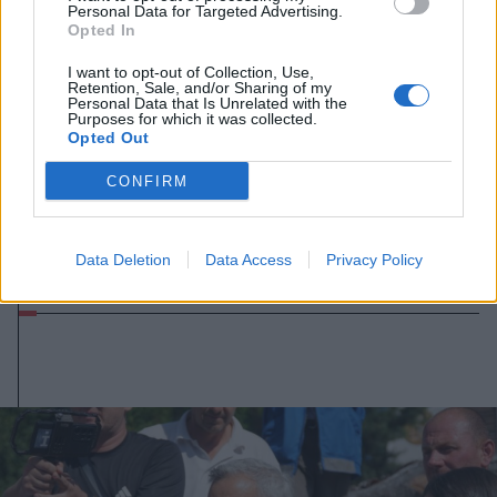
Personal Data for Targeted Advertising.
Opted In
I want to opt-out of Collection, Use,
Retention, Sale, and/or Sharing of my
Personal Data that Is Unrelated with the
Purposes for which it was collected.
Opted Out
CONFIRM
2026. augusztus 06., csütörtök
3,4-es erősségű földrengés volt
Data Deletion
Data Access
Privacy Policy
csütörtök délután