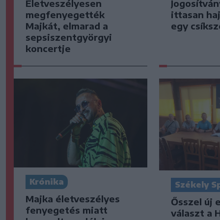
Életveszélyesen
Jogosítván
megfenyegették
ittasan ha
Majkát, elmarad a
egy csíksz
sepsiszentgyörgyi
koncertje
Krónika
Székely S
Majka életveszélyes
Ősszel új 
fenyegetés miatt
választ a 