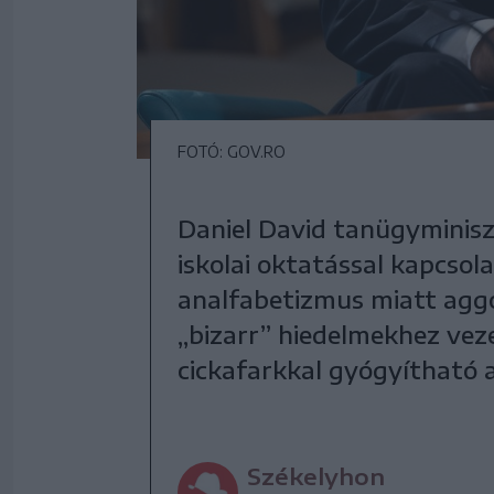
FOTÓ: GOV.RO
Daniel David tanügyminisz
iskolai oktatással kapcsol
analfabetizmus miatt aggód
„bizarr” hiedelmekhez vez
cickafarkkal gyógyítható a
Székelyhon