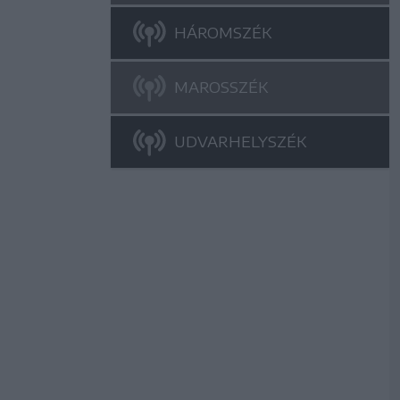
HÁROMSZÉK
MAROSSZÉK
UDVARHELYSZÉK