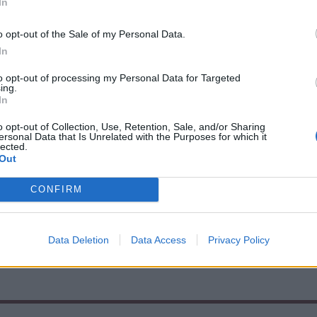
In
o opt-out of the Sale of my Personal Data.
In
int az egyik legfontosabb feladat az iskolai
.
to opt-out of processing my Personal Data for Targeted
ing.
In
olyai Tudományegyetem Orvos- és
o opt-out of Collection, Use, Retention, Sale, and/or Sharing
ersonal Data that Is Unrelated with the Purposes for which it
lavatásán vett részt csütörtökön
lected.
Out
CONFIRM
Data Deletion
Data Access
Privacy Policy