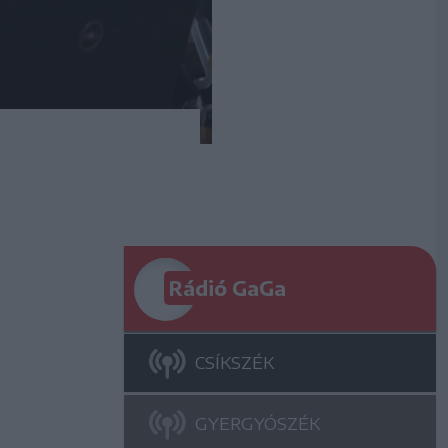
Rádió GaGa
CSÍKSZÉK
GYERGYÓSZÉK