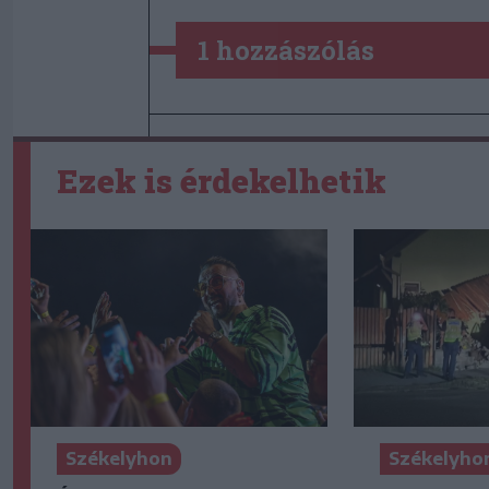
1 hozzászólás
Ezek is érdekelhetik
Székelyhon
Székelyho