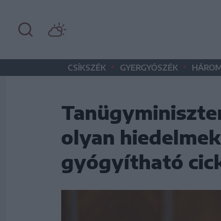
•
•
CSÍKSZÉK
GYERGYÓSZÉK
HÁROM
Tanügyminiszter
olyan hiedelmek
gyógyítható cick