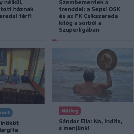
y nélkül,
Szembementek a
jtott háznak
trenddel: a Sepsi OSK
eredai férfi
és az FK Csíkszereda
kilóg a sorból a
Szuperligában
Nőileg
port
Sándor Ella: Na, indíts,
elnököt
s menjünk!
Hargita