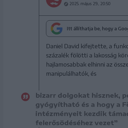
2025. május 29., 20:50
Itt állíthatja be, hogy a Go
Daniel David kifejtette, a fun
százalék fölötti a lakosság kö
hajlamosabbak elhinni az öss
manipulálhatók, és
bizarr dolgokat hisznek, p
gyógyítható és a hogy a Fö
intézményeit kezdik támad
felerősödéséhez vezet”