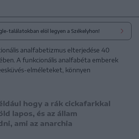
ogle-találatokban elöl legyen a Székelyhon!
kcionális analfabetizmus elterjedése 40
rében. A funkcionális analfabéta emberek
zeesküvés-elméleteket, könnyen
éldául hogy a rák cickafarkkal
ld lapos, és az állam
ni, ami az anarchia