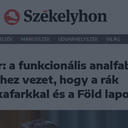
•
•
•
•
SZÉK
MAROSSZÉK
UDVARHELYSZÉK
VILÁG
: a funkcionális analf
hez vezet, hogy a rák
afarkkal és a Föld lap