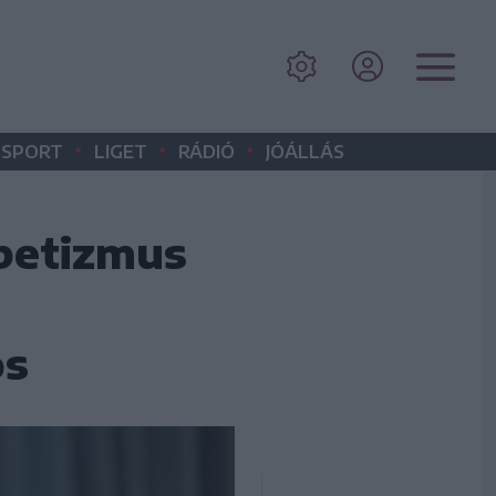
•
•
•
SPORT
LIGET
RÁDIÓ
JÓÁLLÁS
abetizmus
os