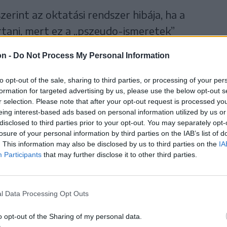
erint az oktatási rendszer hibája, ha a
rtani, mert ez a „pszeudo-ismeretek”
t be az
Agerpres
.
on -
Do Not Process My Personal Information
nális analfabetizmus még a hivatalosan becsült
to opt-out of the sale, sharing to third parties, or processing of your per
het. Ezt ugyanis csak azok körében mérik,
formation for targeted advertising by us, please use the below opt-out s
r selection. Please note that after your opt-out request is processed y
intézményeket, márpedig Romániában az
eing interest-based ads based on personal information utilized by us or
ka nem jár iskolába.
disclosed to third parties prior to your opt-out. You may separately opt-
losure of your personal information by third parties on the IAB’s list of
. This information may also be disclosed by us to third parties on the
IA
Participants
that may further disclose it to other third parties.
ő tehát, hogy a
analfabetizmus még az
l Data Processing Opt Outs
nagyobb mértékű
o opt-out of the Sharing of my personal data.