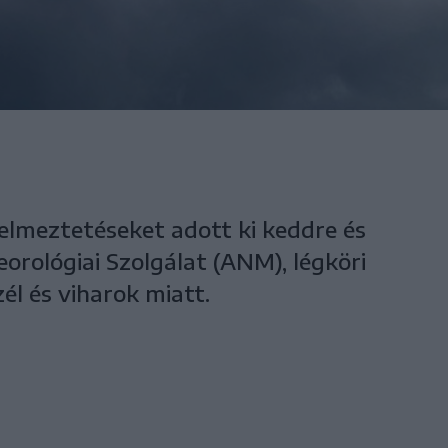
gyelmeztetéseket adott ki keddre és
orológiai Szolgálat (ANM), légköri
él és viharok miatt.