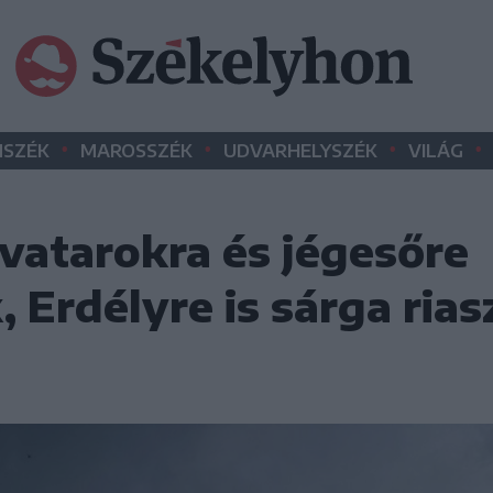
•
•
•
•
SZÉK
MAROSSZÉK
UDVARHELYSZÉK
VILÁG
ivatarokra és jégesőre
 Erdélyre is sárga rias