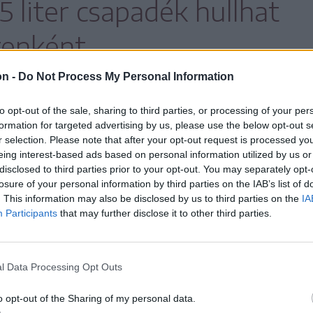
5 liter csapadék hullhat
enként.
on -
Do Not Process My Personal Information
to opt-out of the sale, sharing to third parties, or processing of your per
rra is felhívták a figyelmet, hogy kedden
formation for targeted advertising by us, please use the below opt-out s
ak instabil időjárási jelenségek helyenként
r selection. Please note that after your opt-out request is processed y
eing interest-based ads based on personal information utilized by us or
Moldvában, de Dobrudzsában, valamint
disclosed to third parties prior to your opt-out. You may separately opt-
én is.
losure of your personal information by third parties on the IAB’s list of
. This information may also be disclosed by us to third parties on the
IA
Participants
that may further disclose it to other third parties.
abb sárga riasztás lép életbe, és az ország
esz a figyelmeztetés. A szél sebessége
át, helyenként pedig a 80 kilométer/órát is
l Data Processing Opt Outs
 számítani. Emellett
o opt-out of the Sharing of my personal data.