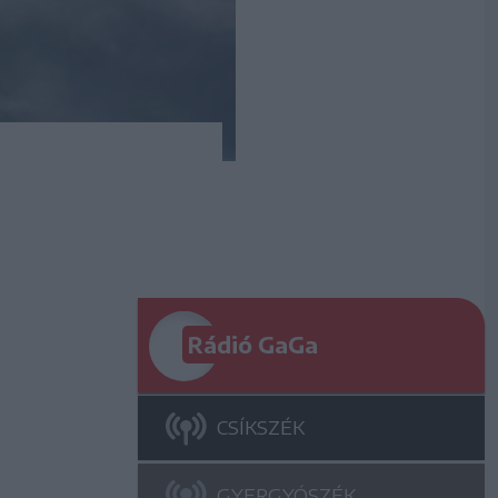
Rádió GaGa
CSÍKSZÉK
GYERGYÓSZÉK