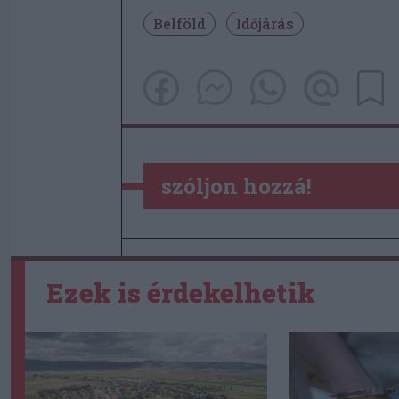
Belföld
Időjárás
szóljon hozzá!
Ezek is érdekelhetik