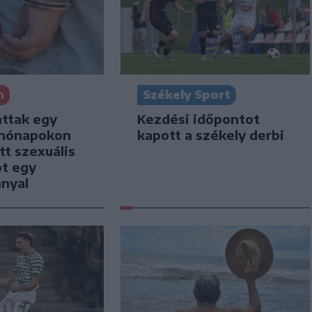
n
Székely Sport
attak egy
Kezdési időpontot
i hónapokon
kapott a székely derbi
tt szexuális
ot egy
nnyal