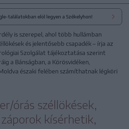
ogle-találatokban elöl legyen a Székelyhon!
dély is szerepel, ahol több hullámban
éllökések és jelentősebb csapadék – írja az
ológiai Szolgálat tájékoztatása szerint
ráig a Bánságban, a Körösvidéken,
oldva északi felében számíthatnak légköri
er/órás széllökések,
 záporok kísérhetik,