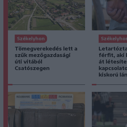
Székelyhon
Székelyho
Tömegverekedés lett a
Letartózt
szűk mezőgazdasági
férfit, ak
úti vitából
át létesíte
Csatószegen
kapcsolat
kiskorú lá