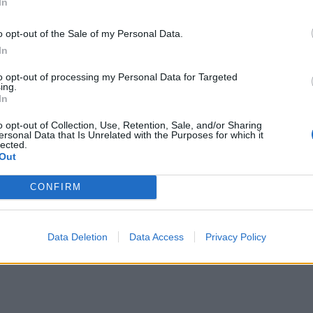
In
mlások és kisebb, illetve
o opt-out of the Sale of my Personal Data.
In
ű – akár 1 és 3
to opt-out of processing my Personal Data for Targeted
ing.
érőjű – jég is
In
o opt-out of Collection, Use, Retention, Sale, and/or Sharing
ersonal Data that Is Unrelated with the Purposes for which it
lected.
Out
CONFIRM
 idő alatt jelentős mennyiségű csapadék
kár 15–20 liter eső eshet
Data Deletion
Data Access
Privacy Policy
n pedig a csapadékmennyiség a 30–40 litert