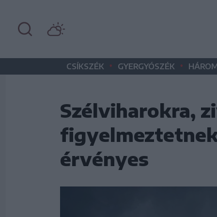
•
•
CSÍKSZÉK
GYERGYÓSZÉK
HÁROM
Szélviharokra, z
figyelmeztetnek,
érvényes