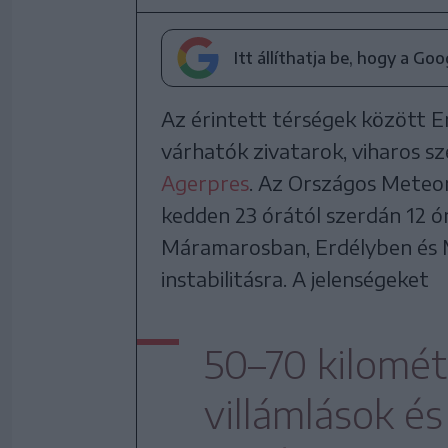
Itt állíthatja be, hogy a Go
Az érintett térségek között Er
várhatók zivatarok, viharos sz
Agerpres
. Az Országos Meteor
kedden 23 órától szerdán 12 ó
Máramarosban, Erdélyben és M
instabilitásra. A jelenségeket
50–70 kilomét
villámlások és