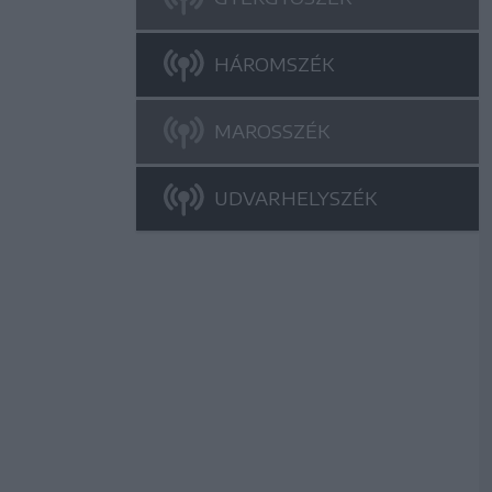
HÁROMSZÉK
MAROSSZÉK
UDVARHELYSZÉK