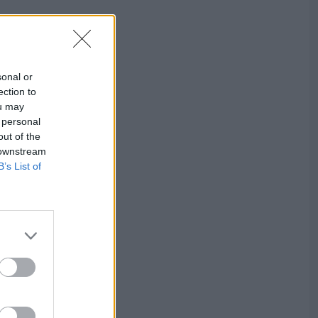
sonal or
ection to
ou may
 personal
out of the
 downstream
B’s List of