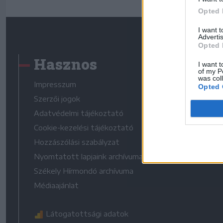
Opted 
I want 
Advertis
Opted 
Hasznos
I want t
of my P
was col
Impresszum
Opted 
Szerzői jogok
Adatvédelmi tájékoztató
Cookie-kezelési tájékoztató
Hozzászólási szabályzat
Nyomtatott lapjaink archívuma
Székely Hírmondó archívuma
Médiaajánlat
Látogatottsági adatok