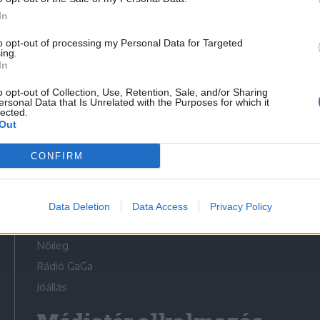
In
to opt-out of processing my Personal Data for Targeted
ing.
In
Médiatér
o opt-out of Collection, Use, Retention, Sale, and/or Sharing
ersonal Data that Is Unrelated with the Purposes for which it
lected.
Székely Sport
Out
Liget
CONFIRM
Krónika
Bihari Napló
Erdélyi Napló
Data Deletion
Data Access
Privacy Policy
Főtér
Nőileg
Rádió GaGa
Jóállás