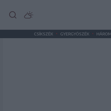
•
•
CSÍKSZÉK
GYERGYÓSZÉK
HÁROM