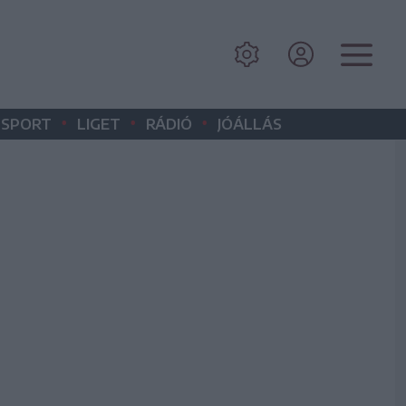
•
•
•
SPORT
LIGET
RÁDIÓ
JÓÁLLÁS