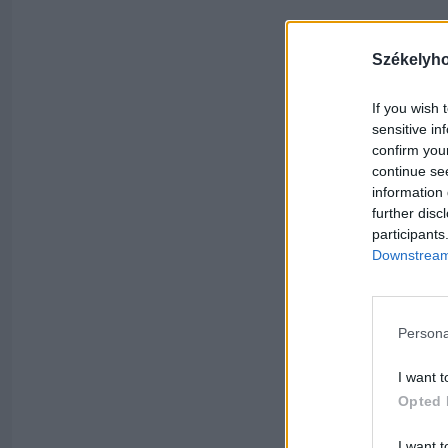
Székelyh
If you wish 
sensitive in
confirm you
continue se
information 
further disc
participants
Downstream 
Persona
I want t
Opted 
I want t