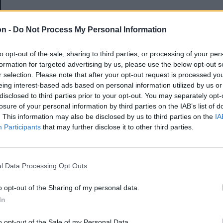
E-mail-cím
on -
Do Not Process My Personal Information
to opt-out of the sale, sharing to third parties, or processing of your per
Jelszó
formation for targeted advertising by us, please use the below opt-out s
r selection. Please note that after your opt-out request is processed y
eing interest-based ads based on personal information utilized by us or
disclosed to third parties prior to your opt-out. You may separately opt-
Elfelejtette a jelszavát?
losure of your personal information by third parties on the IAB’s list of
. This information may also be disclosed by us to third parties on the
IA
Participants
that may further disclose it to other third parties.
BEJELENTKEZÉS
Regisztráció
l Data Processing Opt Outs
o opt-out of the Sharing of my personal data.
In
o opt-out of the Sale of my Personal Data.