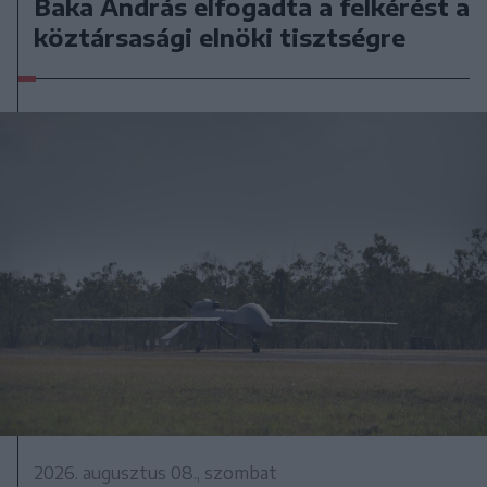
Baka András elfogadta a felkérést a
köztársasági elnöki tisztségre
2026. augusztus 08., szombat