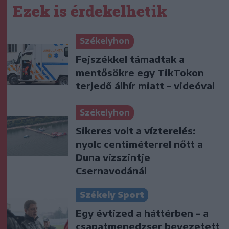
Ezek is érdekelhetik
Székelyhon
Fejszékkel támadtak a
mentősökre egy TikTokon
terjedő álhír miatt – videóval
Székelyhon
Sikeres volt a vízterelés:
nyolc centiméterrel nőtt a
Duna vízszintje
Csernavodánál
Székely Sport
Egy évtized a háttérben – a
csapatmenedzser bevezetett