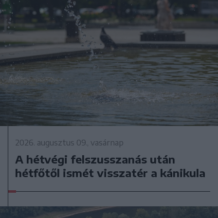
2026. augusztus 09., vasárnap
A hétvégi felszusszanás után
hétfőtől ismét visszatér a kánikula