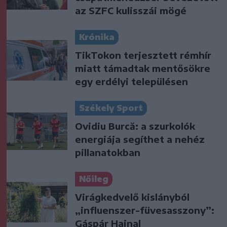
az SZFC kulisszái mögé
Krónika
TikTokon terjesztett rémhír
miatt támadtak mentősökre
egy erdélyi településen
Székely Sport
Ovidiu Burcă: a szurkolók
energiája segíthet a nehéz
pillanatokban
Nőileg
Virágkedvelő kislányból
„influenszer-füvesasszony”:
Gáspár Hajnal