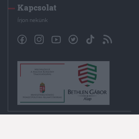
Kapcsolat
Írjon nekünk
© Székelyhon.ro 2009-2026
Minden jog fenntartva!