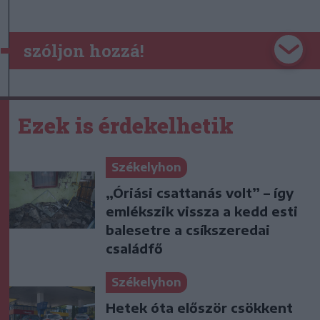
szóljon hozzá!
Ezek is érdekelhetik
Székelyhon
„Óriási csattanás volt” – így
emlékszik vissza a kedd esti
balesetre a csíkszeredai
családfő
Székelyhon
Hetek óta először csökkent