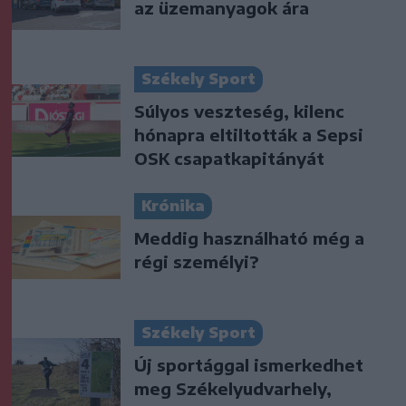
az üzemanyagok ára
Székely Sport
Súlyos veszteség, kilenc
hónapra eltiltották a Sepsi
OSK csapatkapitányát
Krónika
Meddig használható még a
régi személyi?
Székely Sport
Új sportággal ismerkedhet
meg Székelyudvarhely,