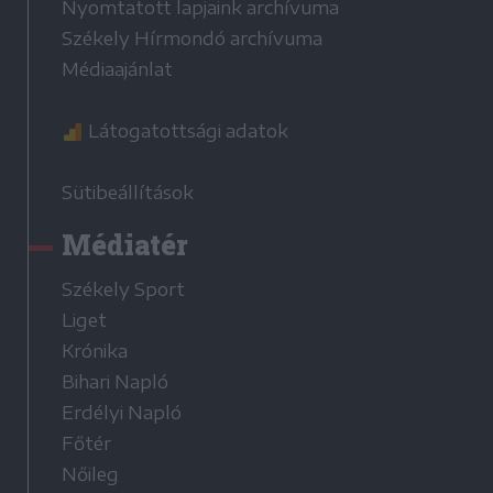
Nyomtatott lapjaink archívuma
Székely Hírmondó archívuma
Médiaajánlat
Látogatottsági adatok
Sütibeállítások
Médiatér
Székely Sport
Liget
Krónika
Bihari Napló
Erdélyi Napló
Főtér
Nőileg