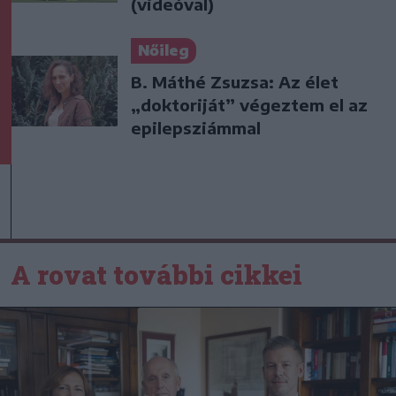
(videóval)
Nőileg
B. Máthé Zsuzsa: Az élet
„doktoriját” végeztem el az
epilepsziámmal
A rovat további cikkei