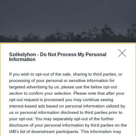
Székelyhon -
Do Not Process My Personal
Information
If you wish to opt-out of the sale, sharing to third parties, or
processing of your personal or sensitive information for
targeted advertising by us, please use the below opt-out
2026. augusztus 08., szombat
section to confirm your selection. Please note that after your
opt-out request is processed you may continue seeing
Románia irányából érkező ukrán
interest-based ads based on personal information utilized by
csalidrón robbant fel Bulgáriában –
us or personal information disclosed to third parties prior to
frissítve
your opt-out. You may separately opt-out of the further
disclosure of your personal information by third parties on the
IAB’s list of downstream participants. This information may