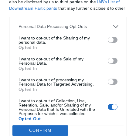
also be disclosed by us to third parties on the
IAB’s List of
Downstream Participants
that may further disclose it to other
third parties.
Personal Data Processing Opt Outs
I want to opt-out of the Sharing of my
personal data.
Opted In
I want to opt-out of the Sale of my
Personal Data.
Opted In
I want to opt-out of processing my
Personal Data for Targeted Advertising.
Opted In
I want to opt-out of Collection, Use,
2026. augusztus 08., szombat
Retention, Sale, and/or Sharing of my
Personal Data that Is Unrelated with the
Vaddisznó szaladt le a budapesti
Purposes for which it was collected.
Opted Out
metróba, felszállt az egyik kocsira,
majd kilőtték – videóval
CONFIRM