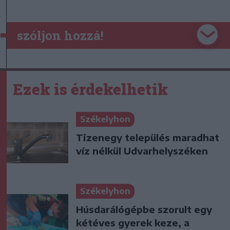
szóljon hozzá!
Ezek is érdekelhetik
Székelyhon
Tizenegy település maradhat
víz nélkül Udvarhelyszéken
Székelyhon
Húsdarálógépbe szorult egy
kétéves gyerek keze, a