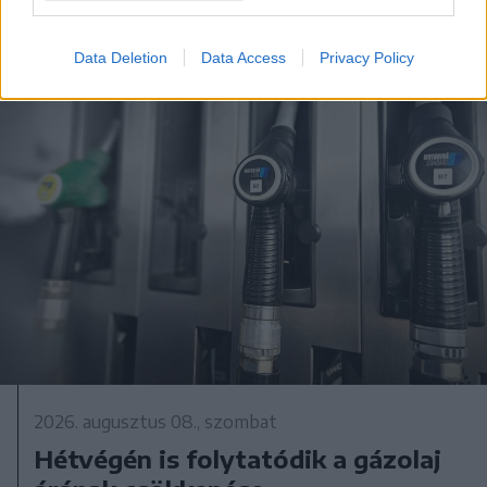
Data Deletion
Data Access
Privacy Policy
2026. augusztus 08., szombat
Hétvégén is folytatódik a gázolaj