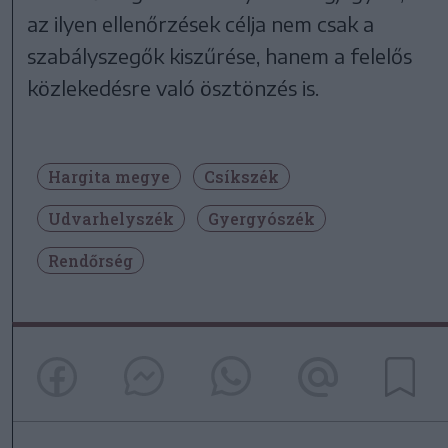
az ilyen ellenőrzések célja nem csak a
szabályszegők kiszűrése, hanem a felelős
közlekedésre való ösztönzés is.
Hargita megye
Csíkszék
Udvarhelyszék
Gyergyószék
Rendőrség