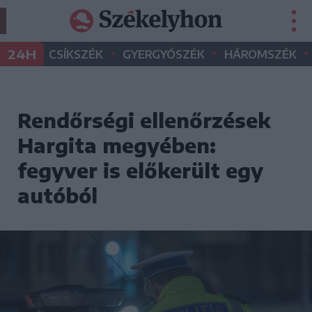
•
•
•
24H
CSÍKSZÉK
GYERGYÓSZÉK
HÁROMSZÉK
Rendőrségi ellenőrzések
Hargita megyében:
fegyver is előkerült egy
autóból