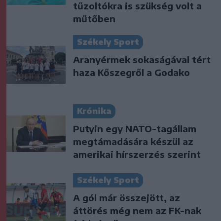
tűzoltókra is szükség volt a
műtőben
Székely Sport
Aranyérmek sokaságával tért
haza Kőszegről a Godako
Krónika
Putyin egy NATO-tagállam
megtámadására készül az
amerikai hírszerzés szerint
Székely Sport
A gól már összejött, az
áttörés még nem az FK-nak