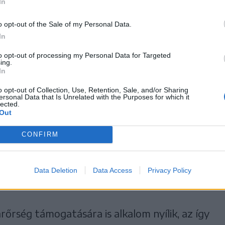
In
o opt-out of the Sale of my Personal Data.
fórummal kezdődik, melynek
In
polgárőrség a
to opt-out of processing my Personal Data for Targeted
sára, valamint egy olyan
ing.
In
ozása, amely törvényes
o opt-out of Collection, Use, Retention, Sale, and/or Sharing
rség fenntartására
ersonal Data that Is Unrelated with the Purposes for which it
lected.
Out
 A fórumra meghívást kapott Zetelaka község
a Székelyudvarhelyi Helyi Rendőrség, a
CONFIRM
etek, a környékbeli polgármesterek, valamint
és a magyarországi Országos Polgárőr
Data Deletion
Data Access
Privacy Policy
őrség támogatására is alkalom nyílik, az így