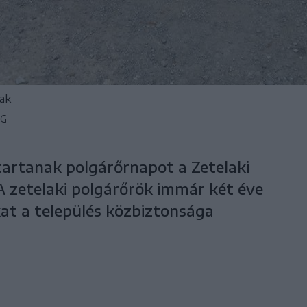
ak
ÉG
artanak polgárőrnapot a Zetelaki
A zetelaki polgárőrök immár két éve
at a település közbiztonsága