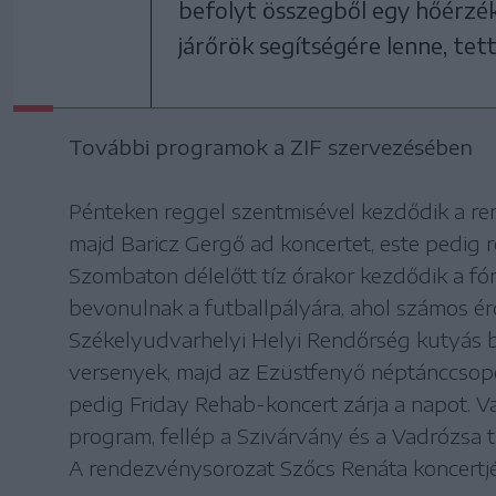
befolyt összegből egy hőérzék
járőrök segítségére lenne, tett
További programok a ZIF szervezésében
Pénteken reggel szentmisével kezdődik a r
majd Baricz Gergő ad koncertet, este pedig r
Szombaton délelőtt tíz órakor kezdődik a fó
bevonulnak a futballpályára, ahol számos ér
Székelyudvarhelyi Helyi Rendőrség kutyás b
versenyek, majd az Ezüstfenyő néptánccsopo
pedig Friday Rehab-koncert zárja a napot. V
program, fellép a Szivárvány és a Vadrózsa t
A rendezvénysorozat Szőcs Renáta koncertjé