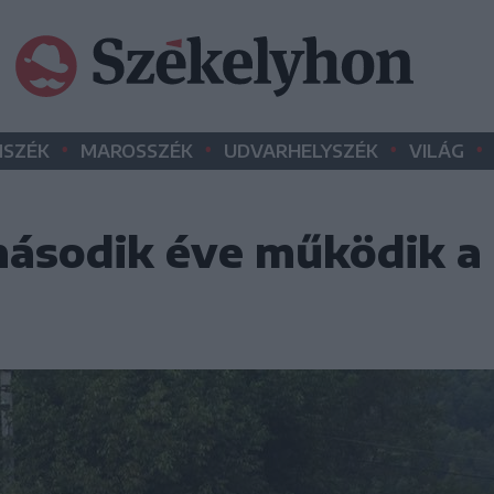
•
•
•
•
SZÉK
MAROSSZÉK
UDVARHELYSZÉK
VILÁG
ásodik éve működik a 