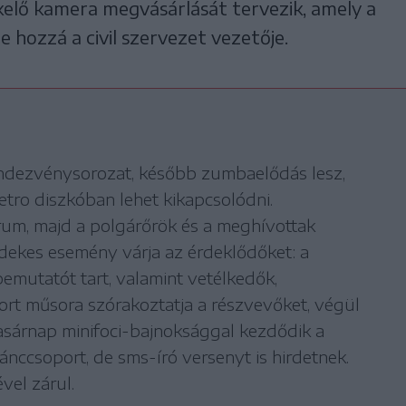
elő kamera megvásárlását tervezik, amely a
e hozzá a civil szervezet vezetője.
endezvénysorozat, később zumbaelődás lesz,
etro diszkóban lehet kikapcsolódni.
rum, majd a polgárőrök és a meghívottak
dekes esemény várja az érdeklődőket: a
emutatót tart, valamint vetélkedők,
rt műsora szórakoztatja a részvevőket, végül
asárnap minifoci-bajnoksággal kezdődik a
ánccsoport, de sms-író versenyt is hirdetnek.
vel zárul.