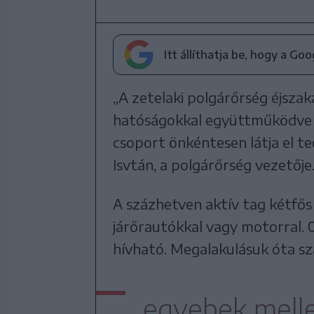
Itt állíthatja be, hogy a Go
„A zetelaki polgárőrség éjszak
hatóságokkal együttműködve a 
csoport önkéntesen látja el t
Isvtán, a polgárőrség vezetője
A százhetven aktív tag kétfős
járőrautókkal vagy motorral.
hívható. Megalakulásuk óta sz
egyebek melle