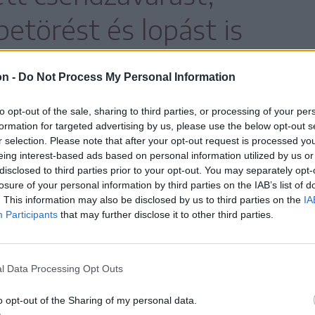
etörést és lopást is
ár diszpécserüknek.
on -
Do Not Process My Personal Information
to opt-out of the sale, sharing to third parties, or processing of your per
formation for targeted advertising by us, please use the below opt-out s
 bűntettet megelőzünk, de az előforduló
r selection. Please note that after your opt-out request is processed y
 kézre kerítése is hatékonyabb a polgárőrök
eing interest-based ads based on personal information utilized by us or
disclosed to third parties prior to your opt-out. You may separately opt-
. A civil szervezet fenntartását a helyi
losure of your personal information by third parties on the IAB’s list of
. This information may also be disclosed by us to third parties on the
IA
irtokosság támogatja.
Participants
that may further disclose it to other third parties.
nappal szeretnék felhívni a figyelmet
ovábbá példát mutatni, és biztatni,
l Data Processing Opt Outs
t, ahol még kialakulóban van vagy nem
o opt-out of the Sharing of my personal data.
eményezés.