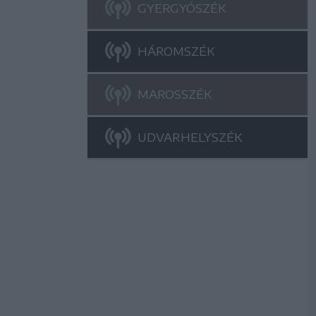
GYERGYÓSZÉK
HÁROMSZÉK
MAROSSZÉK
UDVARHELYSZÉK