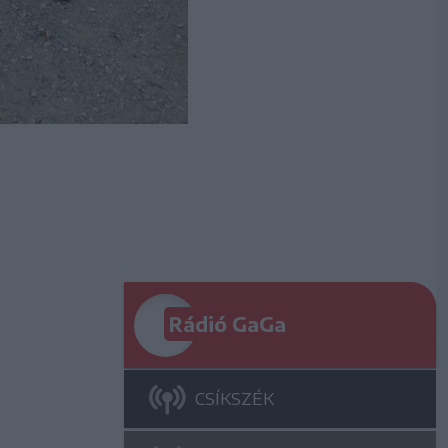
Rádió GaGa
CSÍKSZÉK