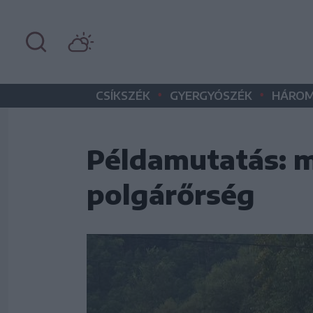
•
•
CSÍKSZÉK
GYERGYÓSZÉK
HÁROM
Példamutatás: m
polgárőrség