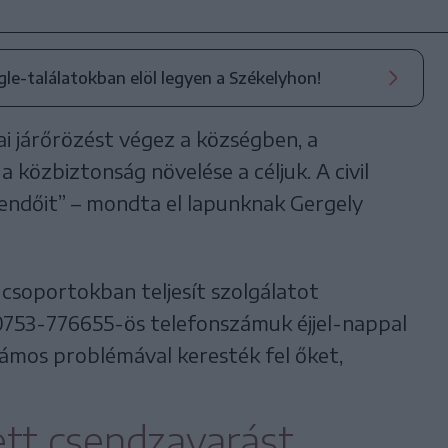
ogle-találatokban elöl legyen a Székelyhon!
ai járőrözést végez a községben, a
közbiztonság növelése a céljuk. A civil
eendőit” – mondta el lapunknak Gergely
.
 csoportokban teljesít szolgálatot
 0753-776655-ös telefonszámuk éjjel-nappal
ámos problémával keresték fel őket,
tt csendzavarást,