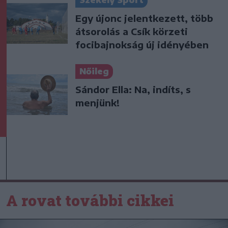
Székely Sport
Egy újonc jelentkezett, több
átsorolás a Csík körzeti
focibajnokság új idényében
Nőileg
Sándor Ella: Na, indíts, s
menjünk!
A rovat további cikkei