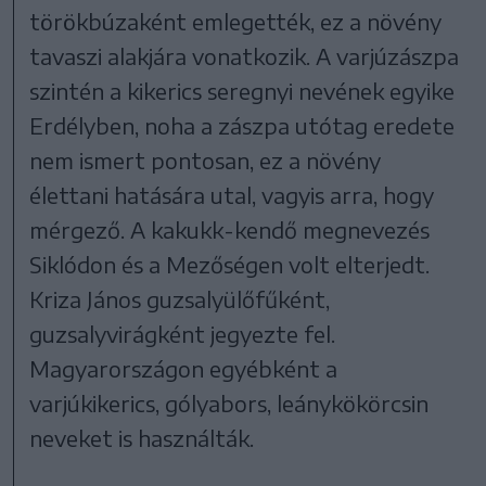
törökbúzaként emlegették, ez a növény
tavaszi alakjára vonatkozik. A varjúzászpa
szintén a kikerics seregnyi nevének egyike
Erdélyben, noha a zászpa utótag eredete
nem ismert pontosan, ez a növény
élettani hatására utal, vagyis arra, hogy
mérgező. A kakukk-kendő megnevezés
Siklódon és a Mezőségen volt elterjedt.
Kriza János guzsalyülőfűként,
guzsalyvirágként jegyezte fel.
Magyarországon egyébként a
varjúkikerics, gólyabors, leánykökörcsin
neveket is használták.