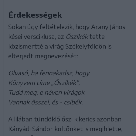
Érdekességek
Sokan úgy feltételezik, hogy Arany János
kései versciklusa, az
Őszikék
tette
közismertté a virág Székelyföldön is
elterjedt megnevezését:
Olvasó, ha fennakadsz, hogy
Könyvem címe „Őszikék”,
Tudd meg: e néven virágok
Vannak ősszel, és - csibék.
A lilában tündöklő őszi kikerics azonban
Kányádi Sándor költőnket is megihlette,