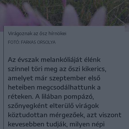
Virágoznak az ősz hírnökei
FOTÓ: FARKAS ORSOLYA
Az évszak melankóliáját élénk
színnel töri meg az őszi kikerics,
amelyet már szeptember első
heteiben megcsodálhattunk a
réteken. A lilában pompázó,
szőnyegként elterülő virágok
köztudottan mérgezőek, azt viszont
kevesebben tudják, milyen népi