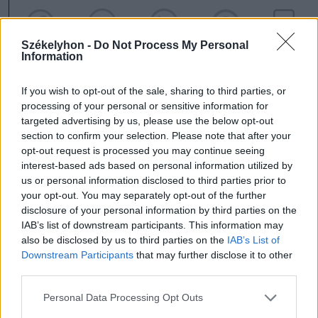
Székelyhon -
Do Not Process My Personal
Information
If you wish to opt-out of the sale, sharing to third parties, or
processing of your personal or sensitive information for
szóljon hozzá!
targeted advertising by us, please use the below opt-out
section to confirm your selection. Please note that after your
opt-out request is processed you may continue seeing
interest-based ads based on personal information utilized by
us or personal information disclosed to third parties prior to
Ezek is érdekelhetik
your opt-out. You may separately opt-out of the further
disclosure of your personal information by third parties on the
IAB’s list of downstream participants. This information may
Székelyhon
also be disclosed by us to third parties on the
IAB’s List of
Downstream Participants
that may further disclose it to other
Mentőhelikopterrel vitték
third parties.
kórházba, miután kiemelték a
Personal Data Processing Opt Outs
Marosból – frissítve