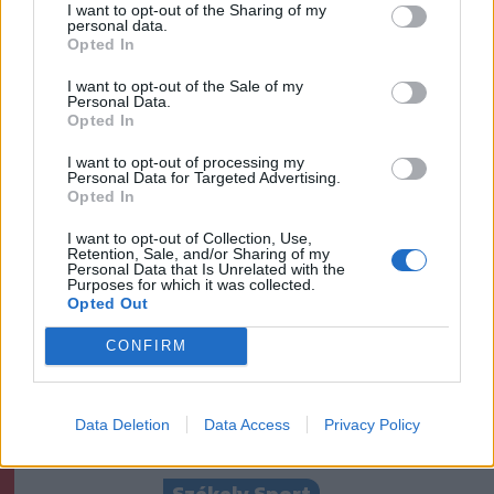
I want to opt-out of the Sharing of my
personal data.
Székelyhon
Opted In
Székelykeresztúri üzleteknél
I want to opt-out of the Sale of my
és cégeknél razziáztak a
Personal Data.
Opted In
hatóságok
I want to opt-out of processing my
Personal Data for Targeted Advertising.
Székely Sport
Opted In
Nagy pofonba szaladt belé a
I want to opt-out of Collection, Use,
Kolozsvári CFR, kikapott a
Retention, Sale, and/or Sharing of my
Personal Data that Is Unrelated with the
Győr és a Loki is
Purposes for which it was collected.
Opted Out
Krónika
CONFIRM
A Majka-ügy csak a jéghegy
csúcsa, be kellene fejezni a
Data Deletion
Data Access
Privacy Policy
magyar–magyar acsarkodást