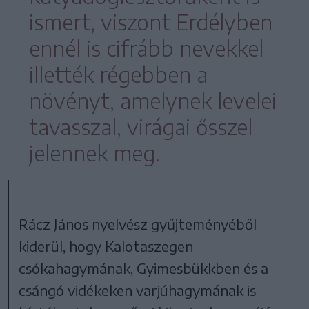
ismert, viszont Erdélyben
ennél is cifrább nevekkel
illették régebben a
növényt, amelynek levelei
tavasszal, virágai ősszel
jelennek meg.
Rácz János nyelvész gyűjteményéből
kiderül, hogy Kalotaszegen
csókahagymának, Gyimesbükkben és a
csángó vidékeken varjúhagymának is