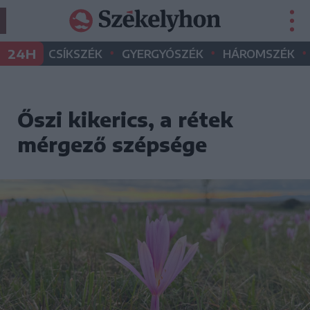
•
•
•
24H
CSÍKSZÉK
GYERGYÓSZÉK
HÁROMSZÉK
Őszi kikerics, a rétek
mérgező szépsége