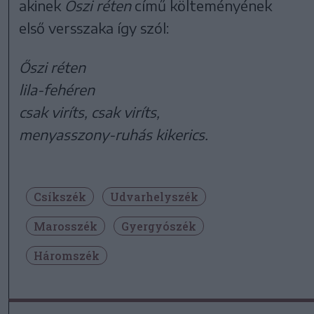
akinek
Őszi réten
című költeményének
első versszaka így szól:
Őszi réten
lila-fehéren
csak viríts, csak viríts,
menyasszony-ruhás kikerics.
Csíkszék
Udvarhelyszék
Marosszék
Gyergyószék
Háromszék