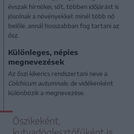
évszak hírnökei, sőt, többen időjárást is
jósolnak a növényekkel: minél több nő
belőle, annál hosszabban fog tartani az
ősz.
Különleges, népies
megnevezések
Az őszi kikerics rendszertani neve a
Colchicum autumnale
, de vidékenként
különbözik a megnevezése.
Őszikeként,
kutyadöglesztőfűként is