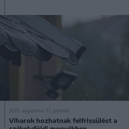
2026. augusztus 07., péntek
Viharok hozhatnak felfrissülést a
székelyföldi megyékben