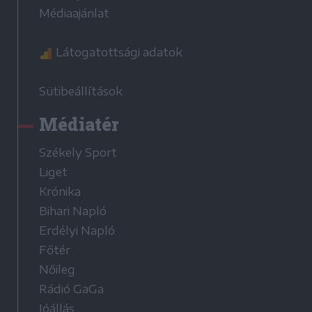
Médiaajánlat
Látogatottsági adatok
Sütibeállítások
Médiatér
Székely Sport
Liget
Krónika
Bihari Napló
Erdélyi Napló
Főtér
Nőileg
Rádió GaGa
Jóállás