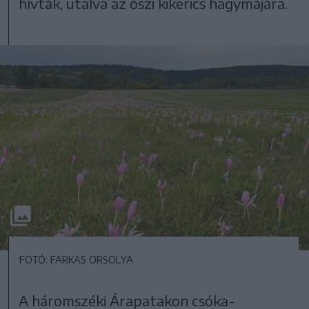
hívták, utalva az őszi kikerics hagymájára.
FOTÓ: FARKAS ORSOLYA
A háromszéki Árapatakon csóka-