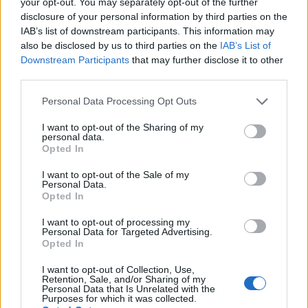
your opt-out. You may separately opt-out of the further
fenyegetés miatt
disclosure of your personal information by third parties on the
IAB’s list of downstream participants. This information may
also be disclosed by us to third parties on the
IAB’s List of
Székely Sport
Downstream Participants
that may further disclose it to other
Egy újonc jelentkezett, több
third parties.
átsorolás a Csík körzeti
Personal Data Processing Opt Outs
focibajnokság új idényében
I want to opt-out of the Sharing of my
personal data.
Nőileg
Opted In
Sándor Ella: Na, indíts, s
I want to opt-out of the Sale of my
menjünk!
Personal Data.
Opted In
I want to opt-out of processing my
Personal Data for Targeted Advertising.
Opted In
I want to opt-out of Collection, Use,
Retention, Sale, and/or Sharing of my
Personal Data that Is Unrelated with the
Purposes for which it was collected.