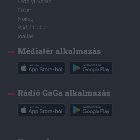
Erdélyi Napló
Főtér
Nőileg
Rádió GaGa
Jóállás
Médiatér alkalmazás
Rádió GaGa alkalmazás