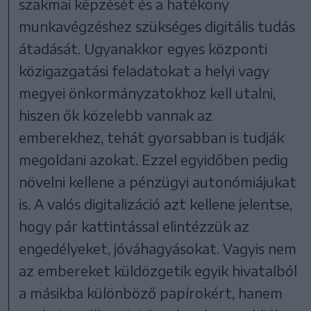
szakmai képzését és a hatékony
munkavégzéshez szükséges digitális tudás
átadását. Ugyanakkor egyes központi
közigazgatási feladatokat a helyi vagy
megyei önkormányzatokhoz kell utalni,
hiszen ők közelebb vannak az
emberekhez, tehát gyorsabban is tudják
megoldani azokat. Ezzel egyidőben pedig
növelni kellene a pénzügyi autonómiájukat
is. A valós digitalizáció azt kellene jelentse,
hogy pár kattintással elintézzük az
engedélyeket, jóváhagyásokat. Vagyis nem
az embereket küldözgetik egyik hivatalból
a másikba különböző papírokért, hanem