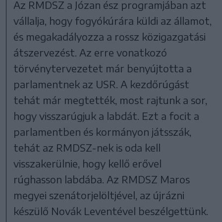
Az RMDSZ a Józan ész programjában azt
vállalja, hogy fogyókúrára küldi az államot,
és megakadályozza a rossz közigazgatási
átszervezést. Az erre vonatkozó
törvénytervezetet már benyújtotta a
parlamentnek az USR. A kezdőrúgást
tehát már megtették, most rajtunk a sor,
hogy visszarúgjuk a labdát. Ezt a focit a
parlamentben és kormányon játsszák,
tehát az RMDSZ-nek is oda kell
visszakerülnie, hogy kellő erővel
rúghasson labdába. Az RMDSZ Maros
megyei szenátorjelöltjével, az újrázni
készülő Novák Leventével beszélgettünk.