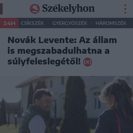
•
•
•
24H
CSÍKSZÉK
GYERGYÓSZÉK
HÁROMSZÉK
Novák Levente: Az állam
is megszabadulhatna a
súlyfeleslegétől!