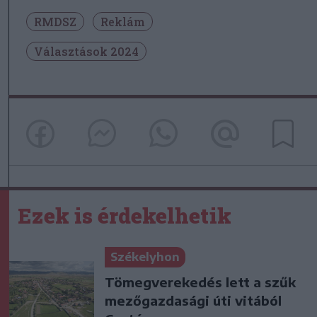
RMDSZ
Reklám
Választások 2024
Ezek is érdekelhetik
Székelyhon
Tömegverekedés lett a szűk
mezőgazdasági úti vitából