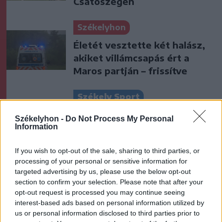
Csatószegen
Székelyhon
Életét vesztette két halász,
akiket villámcsapás ért a
Maros partján – frissítve
Székely Sport
Corbu góljától hangos a
Székelyhon -
Do Not Process My Personal
román és a magyar sajtó,
Information
válogatott meghívót
If you wish to opt-out of the sale, sharing to third parties, or
sürgetnek
processing of your personal or sensitive information for
targeted advertising by us, please use the below opt-out
Krónika
section to confirm your selection. Please note that after your
opt-out request is processed you may continue seeing
Büntetőfeljelentést tett
interest-based ads based on personal information utilized by
Majka ügyvédje a romániai
us or personal information disclosed to third parties prior to
telefonszámról érkezett