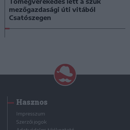
Tömegverekedés lett a szűk
mezőgazdasági úti vitából
Csatószegen
Hasznos
Impresszum
Szerzői jogok