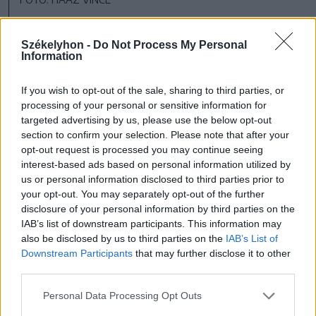
Erre várnak Háromszéken is
Székelyhon -
Do Not Process My Personal
Information
Amennyiben az idei tanévre jóváhagyják
kormányhatározattal a költségvetést –
If you wish to opt-out of the sale, sharing to third parties, or
processing of your personal or sensitive information for
remélhetőleg a következő kormányülésen
targeted advertising by us, please use the below opt-out
– akkor az almát és a kiflit tudják is
section to confirm your selection. Please note that after your
opt-out request is processed you may continue seeing
folyósítani Háromszéken, mivel a megyei
interest-based ads based on personal information utilized by
us or personal information disclosed to third parties prior to
tanácsnak keretszerződése van ezekre, és
your opt-out. You may separately opt-out of the further
megkötik továbbra is a szerződéseket –
disclosure of your personal information by third parties on the
IAB’s list of downstream participants. This information may
számolt be a Székelyhonnak Henning
also be disclosed by us to third parties on the
IAB’s List of
László, Kovászna Megye Tanácsának
Downstream Participants
that may further disclose it to other
third parties.
alelnöke. A tej beszállításával viszont
gondok vannak a megyében ebben a
Personal Data Processing Opt Outs