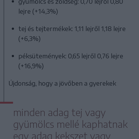
gyümölcs és zöldség: 0,70 lejről 0,80
lejre (+14,3%)
tej és tejtermékek: 1,11 lejről 1,18 lejre
(+6,3%)
péksütemények: 0,65 lejről 0,76 lejre
(+16,9%)
Újdonság, hogy a jövőben a gyerekek
minden adag tej vagy
gyümölcs mellé kaphatnak
egy adag kekszet vagy