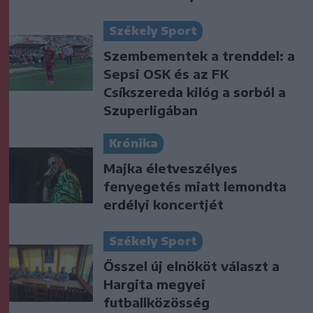
Székely Sport
Szembementek a trenddel: a
Sepsi OSK és az FK
Csíkszereda kilóg a sorból a
Szuperligában
Krónika
Majka életveszélyes
fenyegetés miatt lemondta
erdélyi koncertjét
Székely Sport
Ősszel új elnököt választ a
Hargita megyei
futballközösség