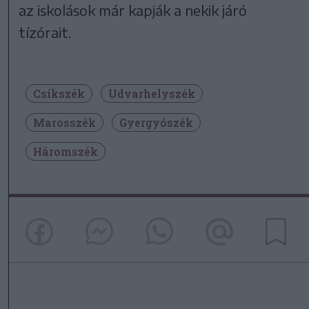
az iskolások már kapják a nekik járó
tízórait.
Csíkszék
Udvarhelyszék
Marosszék
Gyergyószék
Háromszék