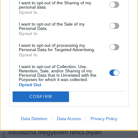
tanévben is, akárcsak
tavaly
, mert
I want to opt-out of the Sharing of my
personal data.
Opted In
I want to opt-out of the Sale of my
az elmúlt egy évben már
Personal Data.
Opted In
háromszor hirdették meg a
I want to opt-out of processing my
Personal Data for Targeted Advertising.
licitet, de azóta sem
Opted In
jelentkezett senki, így
I want to opt-out of Collection, Use,
Retention, Sale, and/or Sharing of my
egyelőre nem kaphatnak
Personal Data that Is Unrelated with the
Purposes for which it was collected.
Opted Out
tejet a háromszéki
iskolások tízóraira.
CONFIRM
Data Deletion
Data Access
Privacy Policy
Kovászna megyében nincs olyan