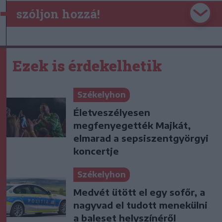
szóljon hozzá!
Ezek is érdekelhetik
Székelyhon
Életveszélyesen
megfenyegették Majkát,
elmarad a sepsiszentgyörgyi
koncertje
Székelyhon
Medvét ütött el egy sofőr, a
nagyvad el tudott menekülni
a baleset helyszínéről