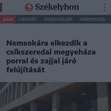
•
•
•
24H
CSÍKSZÉK
GYERGYÓSZÉK
HÁROMSZÉK
Nemsokára elkezdik a
csíkszeredai megyeháza
porral és zajjal járó
felújítását