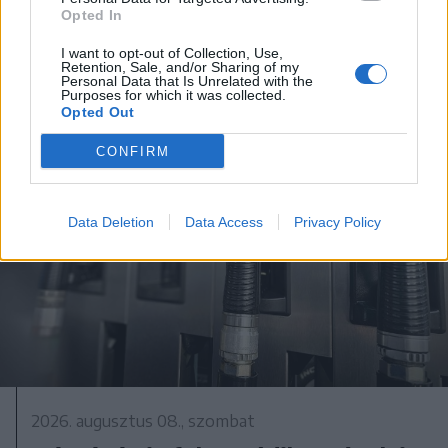
majd kilőtték – videóval
Opted In
I want to opt-out of Collection, Use,
Retention, Sale, and/or Sharing of my
Personal Data that Is Unrelated with the
Purposes for which it was collected.
Opted Out
CONFIRM
Data Deletion
Data Access
Privacy Policy
2026. augusztus 08., szombat