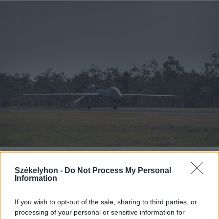
2026. augusztus 08., szombat
Székelyhon -
Do Not Process My Personal
Románia irányából érkező ukrán
Information
csalidrón robbant fel Bulgáriában –
If you wish to opt-out of the sale, sharing to third parties, or
frissítve
processing of your personal or sensitive information for