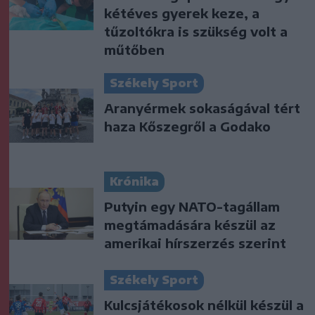
kétéves gyerek keze, a
tűzoltókra is szükség volt a
műtőben
Székely Sport
Aranyérmek sokaságával tért
haza Kőszegről a Godako
Krónika
Putyin egy NATO-tagállam
megtámadására készül az
amerikai hírszerzés szerint
Székely Sport
Kulcsjátékosok nélkül készül a