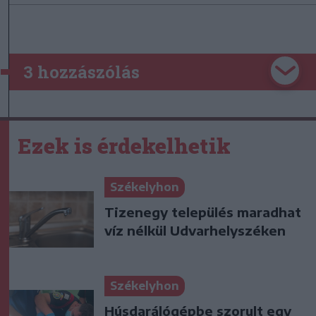
3 hozzászólás
Ezek is érdekelhetik
Székelyhon
Tizenegy település maradhat
víz nélkül Udvarhelyszéken
Székelyhon
Húsdarálógépbe szorult egy