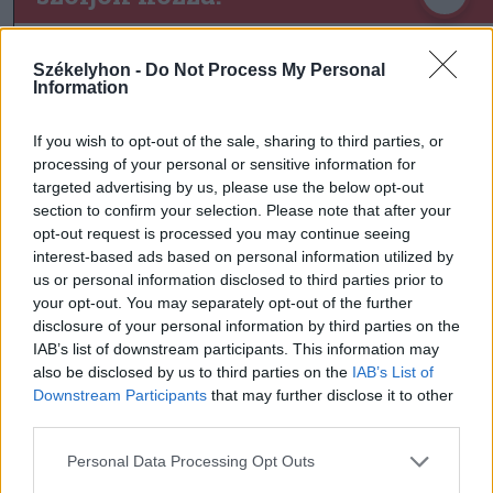
Székelyhon -
Do Not Process My Personal
Information
Ezek is érdekelhetik
If you wish to opt-out of the sale, sharing to third parties, or
processing of your personal or sensitive information for
Székelyhon
targeted advertising by us, please use the below opt-out
Hetek óta először csökkent
section to confirm your selection. Please note that after your
opt-out request is processed you may continue seeing
az üzemanyagok ára
interest-based ads based on personal information utilized by
us or personal information disclosed to third parties prior to
your opt-out. You may separately opt-out of the further
disclosure of your personal information by third parties on the
Székelyhon
IAB’s list of downstream participants. This information may
„Óriási csattanás volt” – így
also be disclosed by us to third parties on the
IAB’s List of
emlékszik vissza a kedd esti
Downstream Participants
that may further disclose it to other
third parties.
balesetre a csíkszeredai
családfő
Personal Data Processing Opt Outs