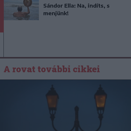
Sándor Ella: Na, indíts, s
menjünk!
A rovat további cikkei