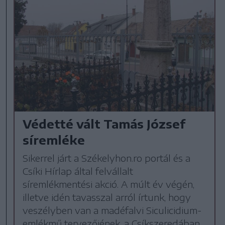
Védetté vált Tamás József
síremléke
Sikerrel járt a Székelyhon.ro portál és a
Csíki Hírlap által felvállalt
síremlékmentési akció. A múlt év végén,
illetve idén tavasszal arról írtunk, hogy
veszélyben van a madéfalvi Siculicidium-
emlékmű tervezőjének, a Csíkszeredában