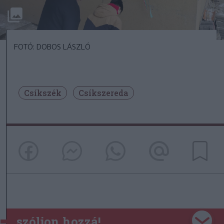
FOTÓ: DOBOS LÁSZLÓ
Csíkszék
Csíkszereda
szóljon hozzá!