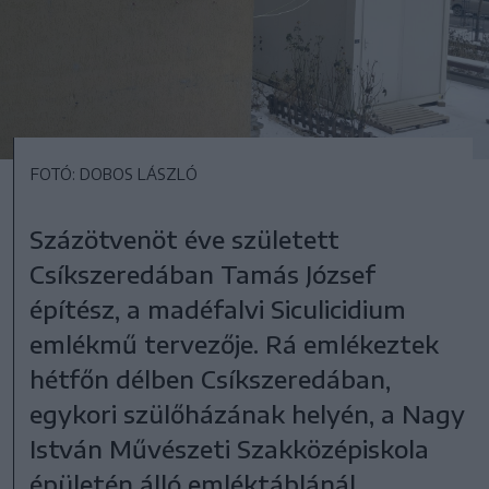
FOTÓ: DOBOS LÁSZLÓ
Százötvenöt éve született
Csíkszeredában Tamás József
építész, a madéfalvi Siculicidium
emlékmű tervezője. Rá emlékeztek
hétfőn délben Csíkszeredában,
egykori szülőházának helyén, a Nagy
István Művészeti Szakközépiskola
épületén álló emléktáblánál.