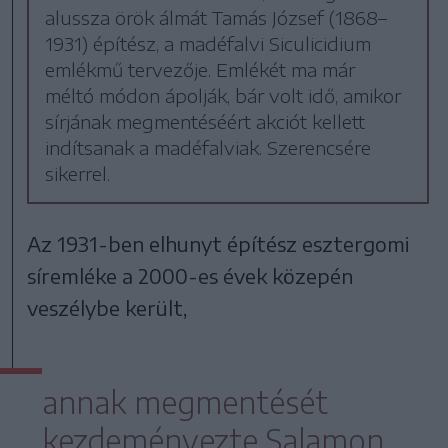
alussza örök álmát Tamás József (1868–
1931) építész, a madéfalvi Siculicidium
emlékmű tervezője. Emlékét ma már
méltó módon ápolják, bár volt idő, amikor
sírjának megmentéséért akciót kellett
indítsanak a madéfalviak. Szerencsére
sikerrel.
Az 1931-ben elhunyt építész esztergomi
síremléke a 2000-es évek közepén
veszélybe került,
annak megmentését
kezdeményezte Salamon