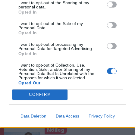
I want to opt-out of the Sharing of my
Székely Sport
personal data.
Opted In
Súlyos veszteség, kilenc
hónapra eltiltották a Sepsi
I want to opt-out of the Sale of my
Personal Data.
OSK csapatkapitányát
Opted In
I want to opt-out of processing my
Krónika
Personal Data for Targeted Advertising.
Opted In
Meddig használható még a
régi személyi?
I want to opt-out of Collection, Use,
Retention, Sale, and/or Sharing of my
Personal Data that Is Unrelated with the
Purposes for which it was collected.
Opted Out
Székely Sport
CONFIRM
Stabil védekezés és
céltudatos támadás – így
készült a Farul ellen az FK
Data Deletion
Data Access
Privacy Policy
Nőileg