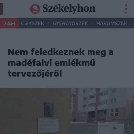
•
•
•
24H
CSÍKSZÉK
GYERGYÓSZÉK
HÁROMSZÉK
Nem feledkeznek meg a
madéfalvi emlékmű
tervezőjéről