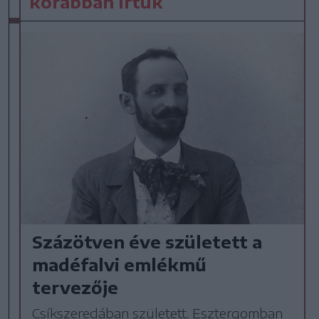
korábban írtuk
Százötven éve született a
madéfalvi emlékmű
tervezője
Csíkszeredában született, Esztergomban