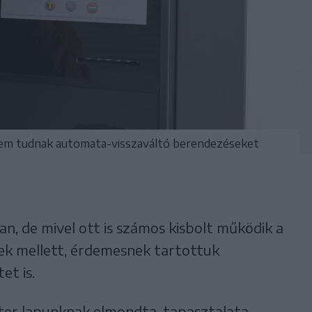
nem tudnak automata-visszaváltó berendezéseket
n, de mivel ott is számos kisbolt működik a
k mellett, érdemesnek tartottuk
et is.
er lapunknak elmondta, tapasztalata