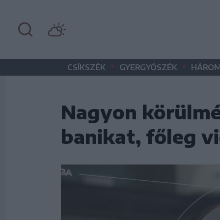
•
•
CSÍKSZÉK
GYERGYÓSZÉK
HÁROM
Nagyon körülmén
banikat, főleg v