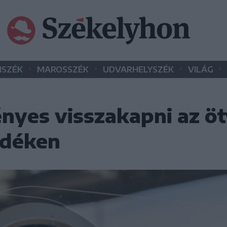
•
•
•
•
SZÉK
MAROSSZÉK
UDVARHELYSZÉK
VILÁG
yes visszakapni az ö
idéken