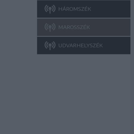
HÁROMSZÉK
MAROSSZÉK
UDVARHELYSZÉK