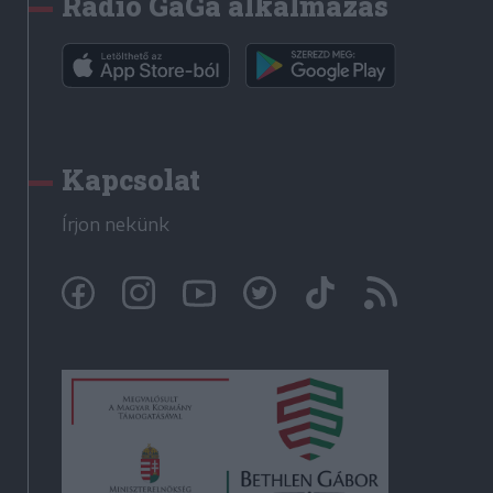
Rádió GaGa alkalmazás
Kapcsolat
Írjon nekünk