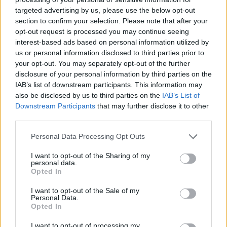
targeted advertising by us, please use the below opt-out
section to confirm your selection. Please note that after your
Hasznos
opt-out request is processed you may continue seeing
interest-based ads based on personal information utilized by
Impresszum
us or personal information disclosed to third parties prior to
your opt-out. You may separately opt-out of the further
Szerzői jogok
disclosure of your personal information by third parties on the
Adatvédelmi tájékoztató
IAB’s list of downstream participants. This information may
Cookie-kezelési tájékoztató
also be disclosed by us to third parties on the
IAB’s List of
Downstream Participants
that may further disclose it to other
Hozzászólási szabályzat
third parties.
Nyomtatott lapjaink archívuma
Székely Hírmondó archívuma
Personal Data Processing Opt Outs
Médiaajánlat
I want to opt-out of the Sharing of my
personal data.
Opted In
Látogatottsági adatok
I want to opt-out of the Sale of my
Personal Data.
Sütibeállítások
Opted In
I want to opt-out of processing my