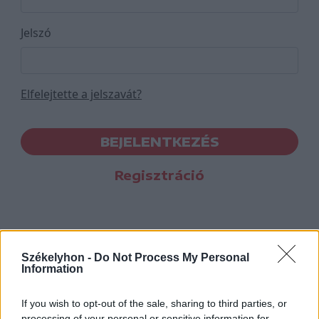
Jelszó
Elfelejtette a jelszavát?
BEJELENTKEZÉS
Regisztráció
Székelyhon -
Do Not Process My Personal
Information
If you wish to opt-out of the sale, sharing to third parties, or
processing of your personal or sensitive information for