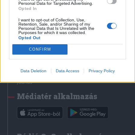
Médiatér
Personal Data for Targeted Advertising.
Opted In
Székely Sport
I want to opt-out of Collection, Use,
Liget
Retention, Sale, and/or Sharing of my
Personal Data that Is Unrelated with the
Krónika
Purposes for which it was collected.
Opted Out
Bihari Napló
Erdélyi Napló
CONFIRM
Főtér
Nőileg
Data Deletion
Data Access
Privacy Policy
Rádió GaGa
Jóállás
Médiatér alkalmazás