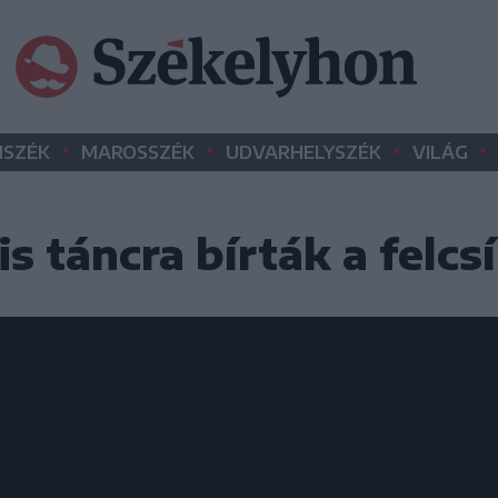
•
•
•
•
SZÉK
MAROSSZÉK
UDVARHELYSZÉK
VILÁG
s táncra bírták a felcs