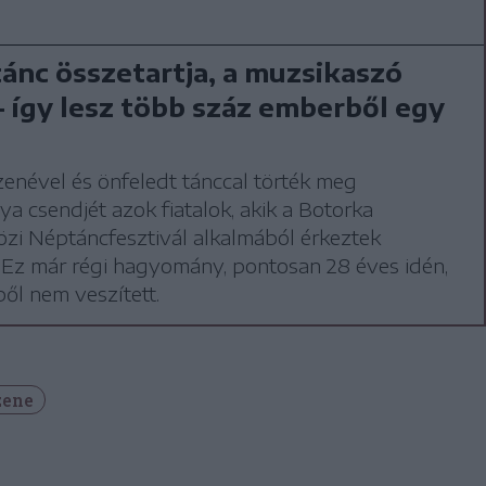
ánc összetartja, a muzsikaszó
 – így lesz több száz emberből egy
zenével és önfeledt tánccal törték meg
a csendjét azok fiatalok, akik a Botorka
zi Néptáncfesztivál alkalmából érkeztek
. Ez már régi hagyomány, pontosan 28 éves idén,
ől nem veszített.
zene