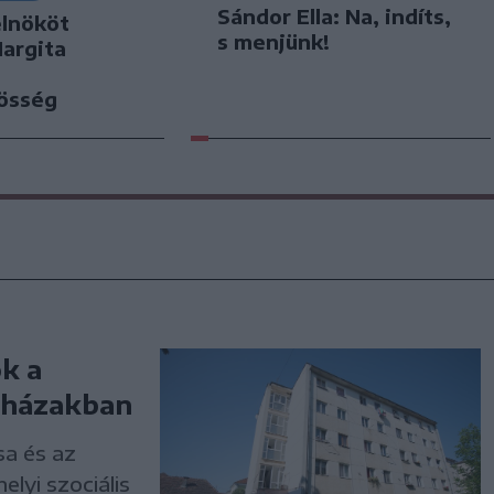
Sándor Ella: Na, indíts,
elnököt
s menjünk!
Hargita
zösség
ok a
mbházakban
sa és az
lyi szociális