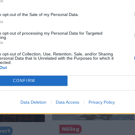
In
n
Székely Sport
o opt-out of the Sale of my Personal Data.
y nélkül,
Szembementek a
In
jtott háznak
trenddel: a Sepsi OSK
eredai férfi
és az FK Csíkszereda
to opt-out of processing my Personal Data for Targeted
ing.
kilóg a sorból a
In
Szuperligában
o opt-out of Collection, Use, Retention, Sale, and/or Sharing
ersonal Data that Is Unrelated with the Purposes for which it
lected.
Out
CONFIRM
Data Deletion
Data Access
Privacy Policy
Nőileg
port