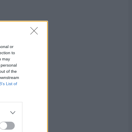
sonal or
ection to
ou may
 personal
out of the
 downstream
B’s List of