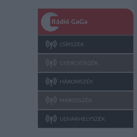
Rádió GaGa
CSÍKSZÉK
GYERGYÓSZÉK
HÁROMSZÉK
MAROSSZÉK
UDVARHELYSZÉK