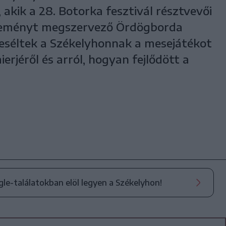
akik a 28. Botorka fesztivál résztvevői
eseményt megszervező Ördögborda
eséltek a Székelyhonnak a mesejátékot
erjéről és arról, hogyan fejlődött a
ogle-találatokban elöl legyen a Székelyhon!