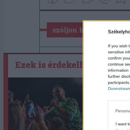
szóljon hozzá!
Székelyh
If you wish 
sensitive in
confirm you
Ezek is érdekelhetik
continue se
information 
further disc
participants
Downstream 
Persona
I want t