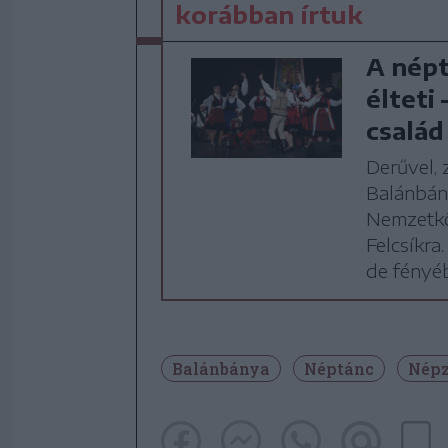
korábban írtuk
A népt
élteti
család
Derűvel, 
Balánbány
Nemzetkö
Felcsíkra
de fényéb
Balánbánya
Néptánc
Nép