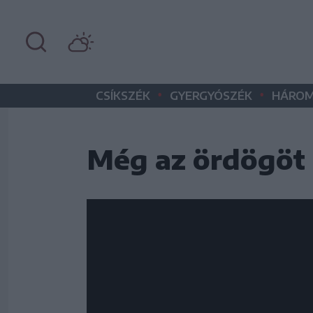
•
•
CSÍKSZÉK
GYERGYÓSZÉK
HÁROM
Még az ördögöt i