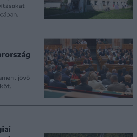
vításokat
tcában.
arország
ament jövő
köt.
iai