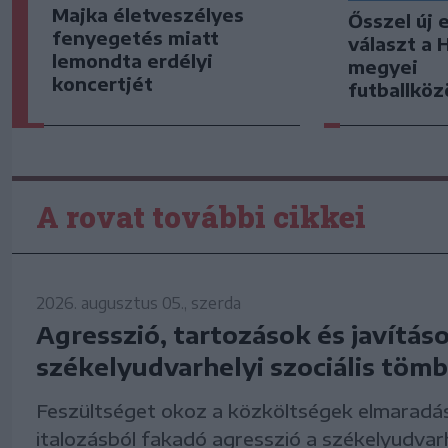
Majka életveszélyes
Ősszel új 
fenyegetés miatt
választ a 
lemondta erdélyi
megyei
koncertjét
futballkö
A rovat további cikkei
2026. augusztus 05., szerda
Agresszió, tartozások és javítás
székelyudvarhelyi szociális tö
Feszültséget okoz a közköltségek elmaradá
italozásból fakadó agresszió a székelyudvarhe