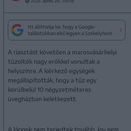
2026. április 28., 09:08
Itt állíthatja be, hogy a Google-
találatokban elöl legyen a Székelyhon!
A riasztást követően a marosvásárhelyi
tűzoltók nagy erőkkel vonultak a
helyszínre. A kiérkező egységek
megállapították, hogy a tűz egy
körülbelül 10 négyzetméteres
üvegházban keletkezett.
A lángok nem terjedtek tovább, így nem