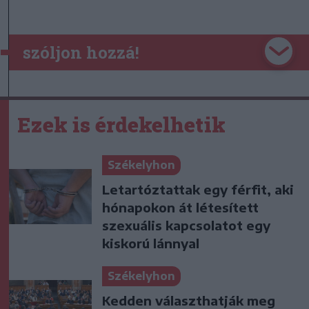
szóljon hozzá!
Ezek is érdekelhetik
Székelyhon
Letartóztattak egy férfit, aki
hónapokon át létesített
szexuális kapcsolatot egy
kiskorú lánnyal
Székelyhon
Kedden választhatják meg