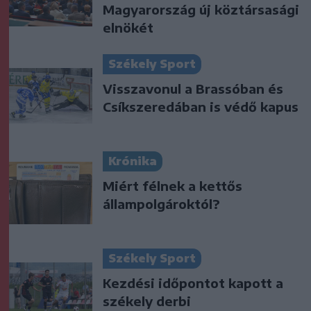
Magyarország új köztársasági
elnökét
Székely Sport
Visszavonul a Brassóban és
Csíkszeredában is védő kapus
Krónika
Miért félnek a kettős
állampolgároktól?
Székely Sport
Kezdési időpontot kapott a
székely derbi