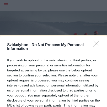
Székelyhon -
Do Not Process My Personal
Information
If you wish to opt-out of the sale, sharing to third parties, or
processing of your personal or sensitive information for
targeted advertising by us, please use the below opt-out
section to confirm your selection. Please note that after your
opt-out request is processed you may continue seeing
interest-based ads based on personal information utilized by
2026. augusztus 05., szerda
us or personal information disclosed to third parties prior to
your opt-out. You may separately opt-out of the further
Kigyulladt egy kombájn és a
disclosure of your personal information by third parties on the
búzatábla a Maros megyében, a
IAB’s list of downstream participants. This information may