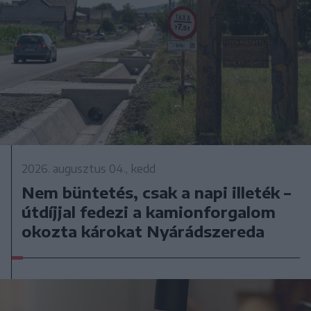
2026. augusztus 04., kedd
Nem büntetés, csak a napi illeték –
útdíjjal fedezi a kamionforgalom
okozta károkat Nyárádszereda