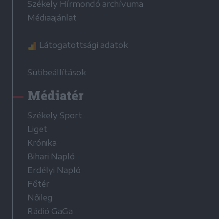
Székely Hírmondó archívuma
Médiaajánlat
Látogatottsági adatok
Sütibeállítások
Médiatér
Székely Sport
Liget
Krónika
Bihari Napló
Erdélyi Napló
Főtér
Nőileg
Rádió GaGa