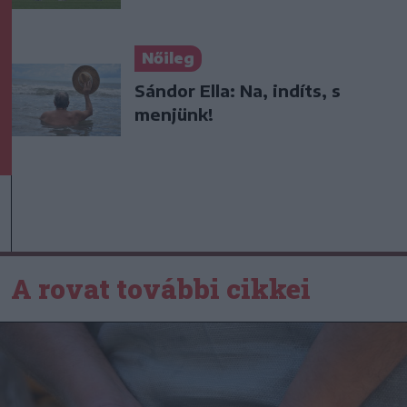
Nőileg
Sándor Ella: Na, indíts, s
menjünk!
A rovat további cikkei