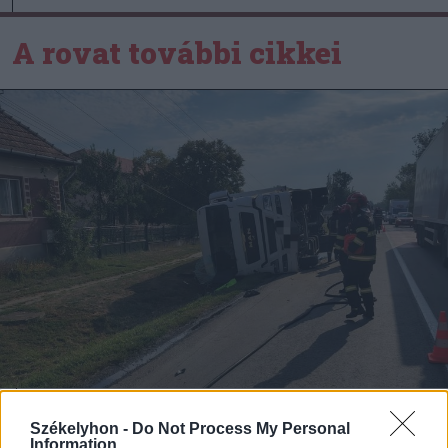
A rovat további cikkei
2026. augusztus 07., péntek
Székelyhon -
Do Not Process My Personal
Information