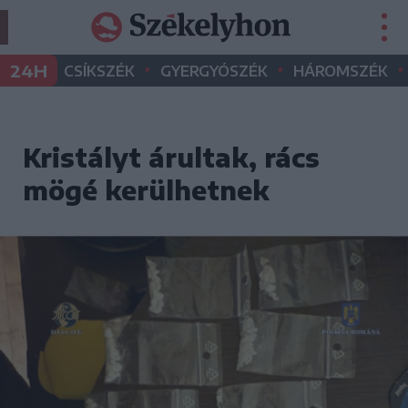
•
•
•
24H
CSÍKSZÉK
GYERGYÓSZÉK
HÁROMSZÉK
Kristályt árultak, rács
mögé kerülhetnek