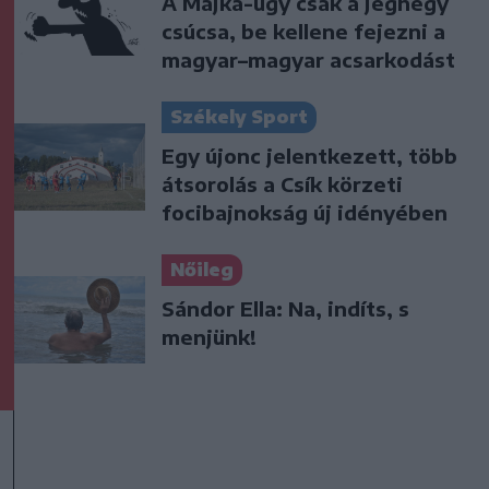
A Majka-ügy csak a jéghegy
csúcsa, be kellene fejezni a
magyar–magyar acsarkodást
Székely Sport
Egy újonc jelentkezett, több
átsorolás a Csík körzeti
focibajnokság új idényében
Nőileg
Sándor Ella: Na, indíts, s
menjünk!