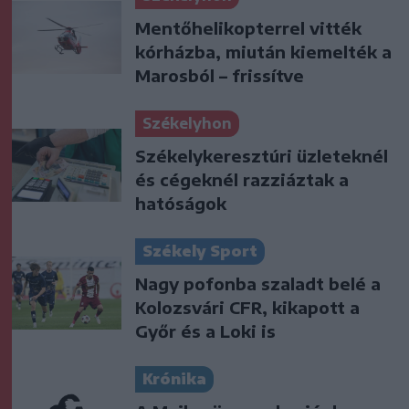
Mentőhelikopterrel vitték
kórházba, miután kiemelték a
Marosból – frissítve
Székelyhon
Székelykeresztúri üzleteknél
és cégeknél razziáztak a
hatóságok
Székely Sport
Nagy pofonba szaladt belé a
Kolozsvári CFR, kikapott a
Győr és a Loki is
Krónika