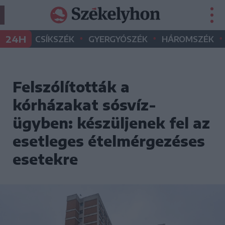
•
•
•
24H
CSÍKSZÉK
GYERGYÓSZÉK
HÁROMSZÉK
Felszólították a
kórházakat sósvíz-
ügyben: készüljenek fel az
esetleges ételmérgezéses
esetekre