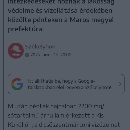
intézkedéseket hoznak a lakosság
védelme és vízellátása érdekében –
közölte pénteken a Maros megyei
prefektúra.
Székelyhon
2025. június 13., 20:06
Itt állíthatja be, hogy a Google-
találatokban elöl legyen a Székelyhon!
Miután péntek hajnalban 2200 mg/l
sótartalmú árhullám érkezett a Kis-
Küküllőn, a dicsőszentmártoni vízüzemet