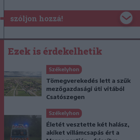
szóljon hozzá!
Ezek is érdekelhetik
Székelyhon
Tömegverekedés lett a szűk
mezőgazdasági úti vitából
Csatószegen
Székelyhon
Életét vesztette két halász,
akiket villámcsapás ért a