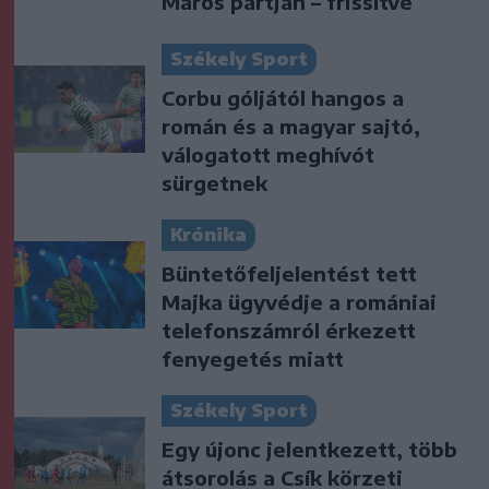
Maros partján – frissítve
Székely Sport
Corbu góljától hangos a
román és a magyar sajtó,
válogatott meghívót
sürgetnek
Krónika
Büntetőfeljelentést tett
Majka ügyvédje a romániai
telefonszámról érkezett
fenyegetés miatt
Székely Sport
Egy újonc jelentkezett, több
átsorolás a Csík körzeti