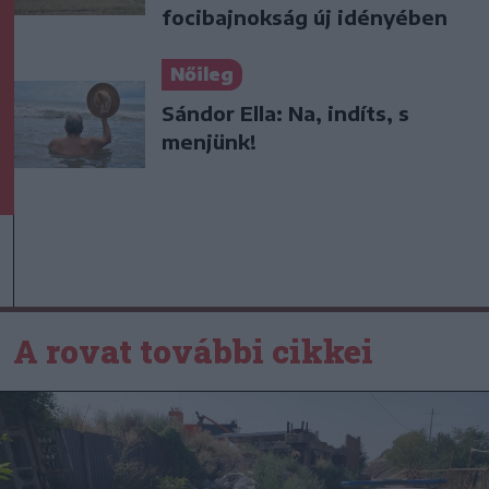
focibajnokság új idényében
Nőileg
Sándor Ella: Na, indíts, s
menjünk!
A rovat további cikkei