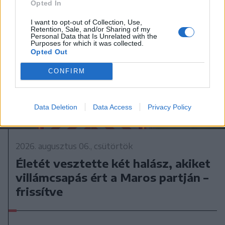
Opted In
I want to opt-out of Collection, Use,
Retention, Sale, and/or Sharing of my
Personal Data that Is Unrelated with the
Purposes for which it was collected.
Opted Out
CONFIRM
Data Deletion
Data Access
Privacy Policy
2026. augusztus 06., csütörtök
Életét vesztette két halász, akiket
villámcsapás ért a Maros partján –
frissítve