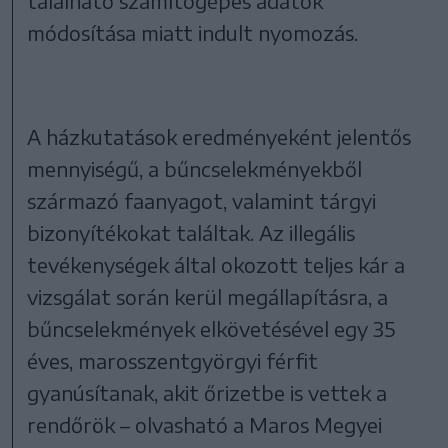
található számítógépes adatok
módosítása miatt indult nyomozás.
A házkutatások eredményeként jelentős
mennyiségű, a bűncselekményekből
származó faanyagot, valamint tárgyi
bizonyítékokat találtak. Az illegális
tevékenységek által okozott teljes kár a
vizsgálat során kerül megállapításra, a
bűncselekmények elkövetésével egy 35
éves, marosszentgyörgyi férfit
gyanúsítanak, akit őrizetbe is vettek a
rendőrök – olvasható a Maros Megyei