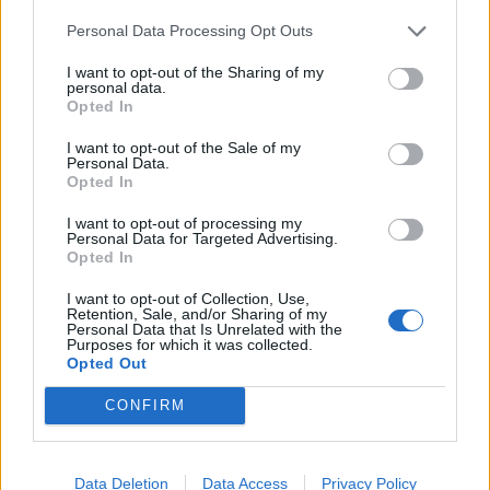
Personal Data Processing Opt Outs
I want to opt-out of the Sharing of my
personal data.
Opted In
I want to opt-out of the Sale of my
Personal Data.
Opted In
I want to opt-out of processing my
Personal Data for Targeted Advertising.
Opted In
I want to opt-out of Collection, Use,
Retention, Sale, and/or Sharing of my
Personal Data that Is Unrelated with the
Purposes for which it was collected.
2026. augusztus 07., péntek
Opted Out
Dinnyével megrakott teherautó
CONFIRM
borult fel Lukafalván
Data Deletion
Data Access
Privacy Policy