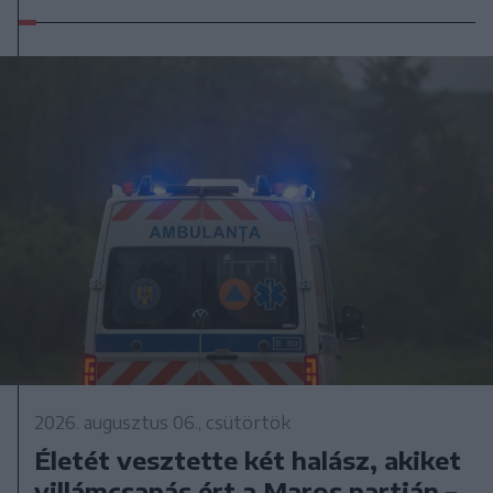
2026. augusztus 06., csütörtök
Életét vesztette két halász, akiket
villámcsapás ért a Maros partján –