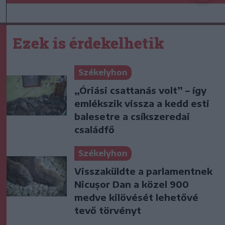
Ezek is érdekelhetik
Székelyhon
„Óriási csattanás volt” – így
emlékszik vissza a kedd esti
balesetre a csíkszeredai
családfő
Székelyhon
Visszaküldte a parlamentnek
Nicușor Dan a közel 900
medve kilövését lehetővé
tevő törvényt