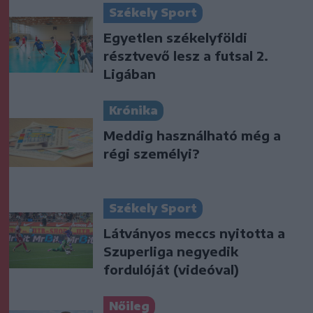
Székely Sport
Egyetlen székelyföldi
résztvevő lesz a futsal 2.
Ligában
Krónika
Meddig használható még a
régi személyi?
Székely Sport
Látványos meccs nyitotta a
Szuperliga negyedik
fordulóját (videóval)
Nőileg