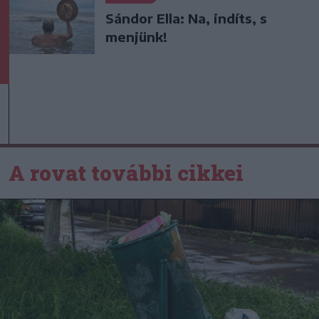
Sándor Ella: Na, indíts, s
menjünk!
A rovat további cikkei