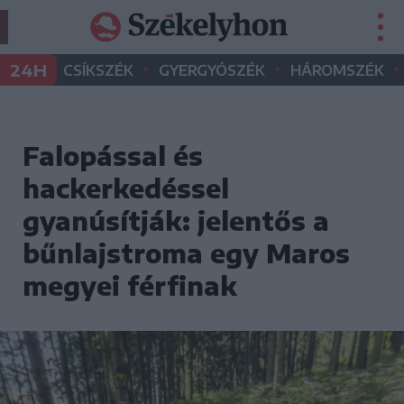
•
•
•
24H
CSÍKSZÉK
GYERGYÓSZÉK
HÁROMSZÉK
Falopással és
hackerkedéssel
gyanúsítják: jelentős a
bűnlajstroma egy Maros
megyei férfinak