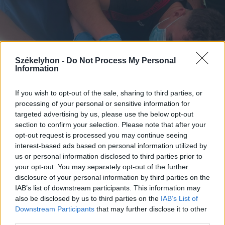
Székelyhon -
Do Not Process My Personal
Information
If you wish to opt-out of the sale, sharing to third parties, or
processing of your personal or sensitive information for
targeted advertising by us, please use the below opt-out
section to confirm your selection. Please note that after your
opt-out request is processed you may continue seeing
2026. augusztus 08., szombat
interest-based ads based on personal information utilized by
Húsdarálógépbe szorult egy
us or personal information disclosed to third parties prior to
your opt-out. You may separately opt-out of the further
kétéves gyerek keze, a tűzoltókra
disclosure of your personal information by third parties on the
is szükség volt a műtőben
IAB’s list of downstream participants. This information may
also be disclosed by us to third parties on the
IAB’s List of
Downstream Participants
that may further disclose it to other
third parties.