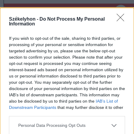
szóljon hozzá!
Székelyhon -
Do Not Process My Personal
Information
If you wish to opt-out of the sale, sharing to third parties, or
Ezek is érdekelhetik
processing of your personal or sensitive information for
targeted advertising by us, please use the below opt-out
section to confirm your selection. Please note that after your
Székelyhon
opt-out request is processed you may continue seeing
interest-based ads based on personal information utilized by
Tizenegy település maradhat
us or personal information disclosed to third parties prior to
víz nélkül Udvarhelyszéken
your opt-out. You may separately opt-out of the further
disclosure of your personal information by third parties on the
IAB’s list of downstream participants. This information may
also be disclosed by us to third parties on the
IAB’s List of
Székelyhon
Downstream Participants
that may further disclose it to other
Húsdarálógépbe szorult egy
third parties.
kétéves gyerek keze, a
Personal Data Processing Opt Outs
tűzoltókra is szükség volt a