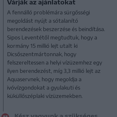
Várják az ajánlatokat
A fennálló problémára sürgősségi
megoldást nyújt a sótalanító
berendezések beszerzése és beindítása.
Sipos Leventétől megtudtuk, hogy a
kormány 15 millió lejt utalt ki
Dicsőszentmártonnak, hogy
felszereltessen a helyi vízüzemhez egy
ilyen berendezést, míg 3,3 millió lejt az
Aquaservnek, hogy megoldja a
ivóvízgondokat a gyulakuti és
küküllőszéplaki vízüzemekben.
Kész vagyunk a szükséges