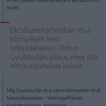
miatt.
Dicsőszentártonban és a
környékén levő
településeken, illetve
Gyulakután június eleje óta
nincs vezetékes ivóvíz.
Míg Gyulakután és a város környékén levő
településeseken – Vámosgálfalván,
Szászbogácson, Ádámoson,