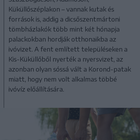
Küküllőszéplakon – vannak kutak és
források is, addig a dicsőszentmártoni
tömbházlakók több mint két hónapja
palackokban hordják otthonaikba az
ivóvizet. A fent említett településeken a
Kis-Küküllőből nyerték a nyersvizet, az
azonban olyan sóssá vált a Korond-patak
miatt, hogy nem volt alkalmas többé
ivóvíz előállítására.