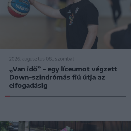
2026. augusztus 08., szombat
„Van idő” – egy líceumot végzett
Down-szindrómás fiú útja az
elfogadásig