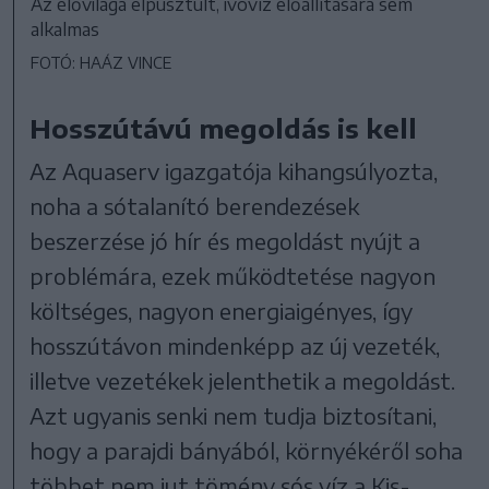
Az élővilága elpusztult, ivóvíz előállítására sem
alkalmas
FOTÓ: HAÁZ VINCE
Hosszútávú megoldás is kell
Az Aquaserv igazgatója kihangsúlyozta,
noha a sótalanító berendezések
beszerzése jó hír és megoldást nyújt a
problémára, ezek működtetése nagyon
költséges, nagyon energiaigényes, így
hosszútávon mindenképp az új vezeték,
illetve vezetékek jelenthetik a megoldást.
Azt ugyanis senki nem tudja biztosítani,
hogy a parajdi bányából, környékéről soha
többet nem jut tömény sós víz a Kis-