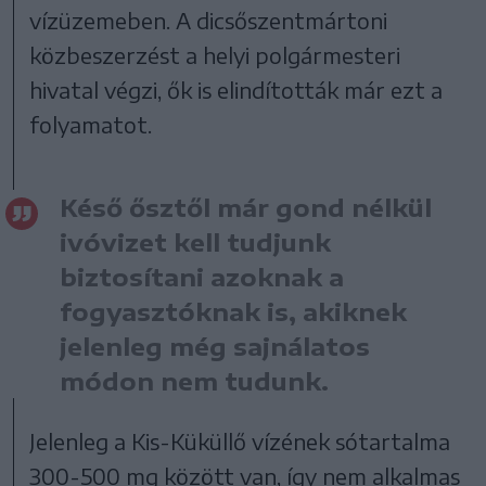
vízüzemeben. A dicsőszentmártoni
közbeszerzést a helyi polgármesteri
hivatal végzi, ők is elindították már ezt a
folyamatot.
Késő ősztől már gond nélkül
ivóvizet kell tudjunk
biztosítani azoknak a
fogyasztóknak is, akiknek
jelenleg még sajnálatos
módon nem tudunk.
Jelenleg a Kis-Küküllő vízének sótartalma
300-500 mg között van, így nem alkalmas