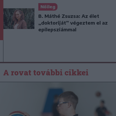
Nőileg
B. Máthé Zsuzsa: Az élet
„doktoriját” végeztem el az
epilepsziámmal
A rovat további cikkei