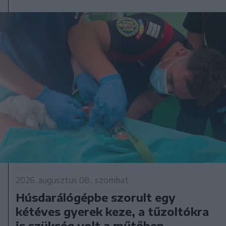
2026. augusztus 08., szombat
Húsdarálógépbe szorult egy
kétéves gyerek keze, a tűzoltókra
is szükség volt a műtőben