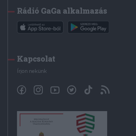
Rádió GaGa alkalmazás
Kapcsolat
Írjon nekünk