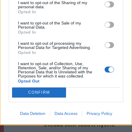
műtőben
I want to opt-out of the Sharing of my
personal data.
Opted In
Székely Sport
I want to opt-out of the Sale of my
A gól már összejött, az
Personal Data.
Opted In
áttörés még nem az FK-nak
(videóval)
I want to opt-out of processing my
Personal Data for Targeted Advertising.
Opted In
Krónika
I want to opt-out of Collection, Use,
Putyin egy NATO-tagállam
Retention, Sale, and/or Sharing of my
Personal Data that Is Unrelated with the
megtámadására készül az
Purposes for which it was collected.
Opted Out
amerikai hírszerzés szerint
CONFIRM
Székely Sport
Otthon kapott ki az újonctól a
Data Deletion
Data Access
Privacy Policy
Marosvásárhelyi ASA, a
Steaua sem tudott nyerni