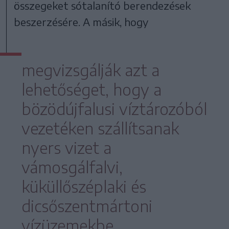
összegeket sótalanító berendezések
beszerzésére. A másik, hogy
megvizsgálják azt a
lehetőséget, hogy a
bözödújfalusi víztározóból
vezetéken szállítsanak
nyers vizet a
vámosgálfalvi,
küküllőszéplaki és
dicsőszentmártoni
vízüzemekbe.