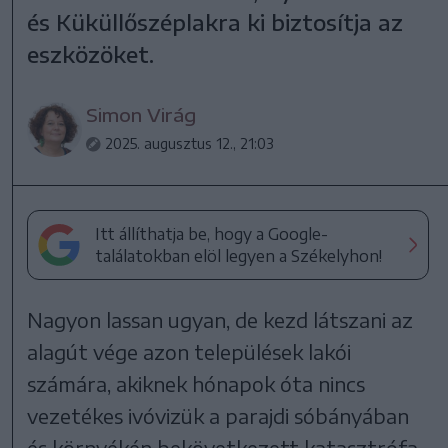
és Küküllőszéplakra ki biztosítja az
eszközöket.
Simon Virág
2025. augusztus 12., 21:03
Itt állíthatja be, hogy a Google-
találatokban elöl legyen a Székelyhon!
Nagyon lassan ugyan, de kezd látszani az
alagút vége azon települések lakói
számára, akiknek hónapok óta nincs
vezetékes ivóvizük a parajdi sóbányában
és környékén bekövetkezett katasztrófa