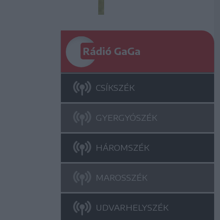
Rádió GaGa
CSÍKSZÉK
GYERGYÓSZÉK
HÁROMSZÉK
MAROSSZÉK
UDVARHELYSZÉK