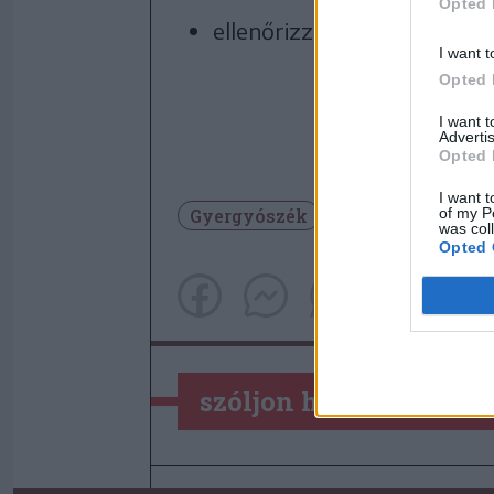
Opted 
ellenőrizzék a tűzoltókészü
I want t
Opted 
I want 
Advertis
Opted 
I want t
of my P
Gyergyószék
Maroshévíz
was col
Opted 
szóljon hozzá!