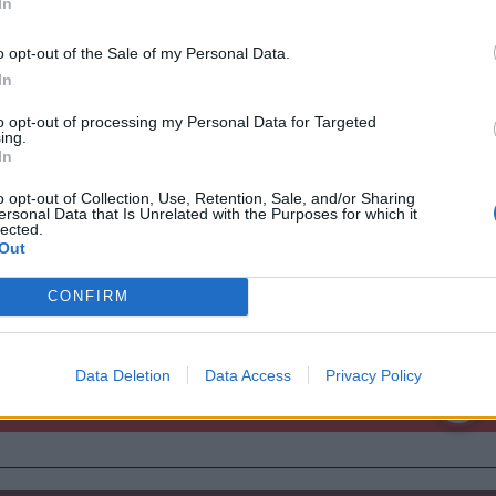
In
lék szavatossági idejét.
o opt-out of the Sale of my Personal Data.
In
to opt-out of processing my Personal Data for Targeted
ing.
In
o opt-out of Collection, Use, Retention, Sale, and/or Sharing
ersonal Data that Is Unrelated with the Purposes for which it
lected.
Out
CONFIRM
Data Deletion
Data Access
Privacy Policy