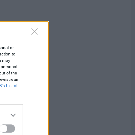
sonal or
ection to
ou may
 personal
out of the
 downstream
B’s List of