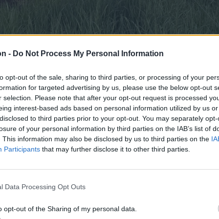
on -
Do Not Process My Personal Information
to opt-out of the sale, sharing to third parties, or processing of your per
formation for targeted advertising by us, please use the below opt-out s
rdekében a rendőrség azt tanácsolja a
r selection. Please note that after your opt-out request is processed y
eing interest-based ads based on personal information utilized by us or
disclosed to third parties prior to your opt-out. You may separately opt-
losure of your personal information by third parties on the IAB’s list of
izált megoldásokhoz az autó elektromos
. This information may also be disclosed by us to third parties on the
IA
Participants
that may further disclose it to other third parties.
dését indulás előtt
l Data Processing Opt Outs
es üzemanyag- vagy olajszivárgásokra
o opt-out of the Sharing of my personal data.