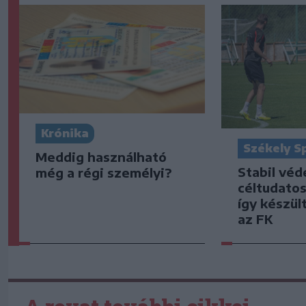
Krónika
Székely S
Meddig használható
Stabil vé
még a régi személyi?
céltudato
így készült
az FK