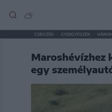
•
•
CSÍKSZÉK
GYERGYÓSZÉK
HÁROM
Maroshévízhez kö
egy személyaut