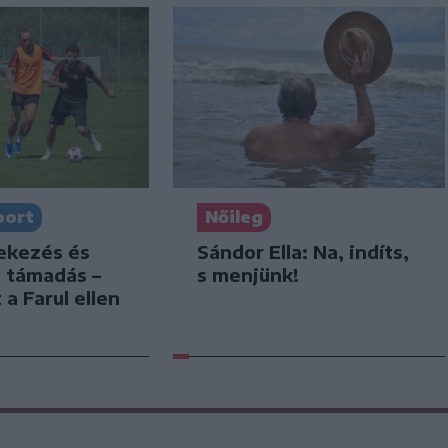
port
Nőileg
dekezés és
Sándor Ella: Na, indíts,
s támadás –
s menjünk!
 a Farul ellen