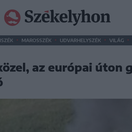
•
•
•
•
SZÉK
MAROSSZÉK
UDVARHELYSZÉK
VILÁG
zel, az európai úton g
ó