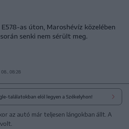
 E578-as úton, Maroshévíz közelében
 során senki nem sérült meg.
s 08., 08:28
ogle-találatokban elöl legyen a Székelyhon!
or az autó már teljesen lángokban állt. A
volt.