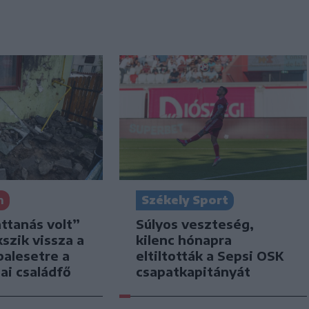
n
Székely Sport
attanás volt”
Súlyos veszteség,
kszik vissza a
kilenc hónapra
balesetre a
eltiltották a Sepsi OSK
ai családfő
csapatkapitányát