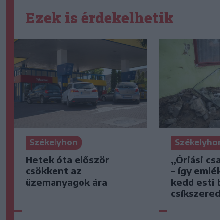
Ezek is érdekelhetik
Székelyhon
Székelyho
Hetek óta először
„Óriási cs
csökkent az
– így emlé
üzemanyagok ára
kedd esti 
csíkszered