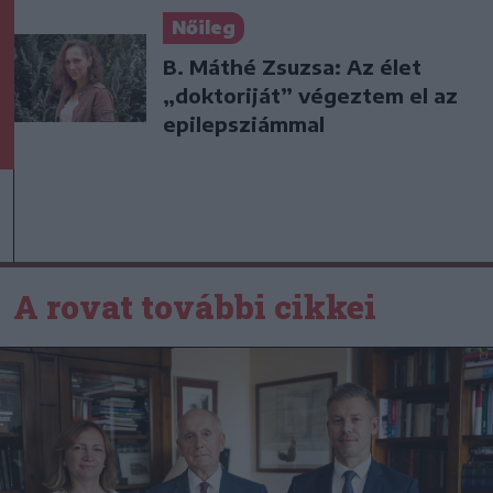
Nőileg
B. Máthé Zsuzsa: Az élet
„doktoriját” végeztem el az
epilepsziámmal
A rovat további cikkei