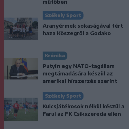
műtőben
Székely Sport
Aranyérmek sokaságával tért
haza Kőszegről a Godako
Krónika
Putyin egy NATO-tagállam
megtámadására készül az
amerikai hírszerzés szerint
Székely Sport
Kulcsjátékosok nélkül készül a
Farul az FK Csíkszereda ellen