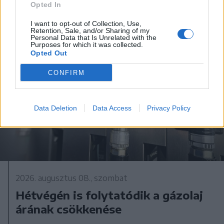
Opted In
I want to opt-out of Collection, Use,
Retention, Sale, and/or Sharing of my
Personal Data that Is Unrelated with the
Purposes for which it was collected.
Opted Out
CONFIRM
Data Deletion
Data Access
Privacy Policy
2026. augusztus 08., szombat
Hétvégén is folytatódik a gázolaj
árának csökkenése