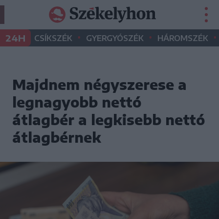
•
•
•
24H
CSÍKSZÉK
GYERGYÓSZÉK
HÁROMSZÉK
Majdnem négyszerese a
legnagyobb nettó
átlagbér a legkisebb nettó
átlagbérnek