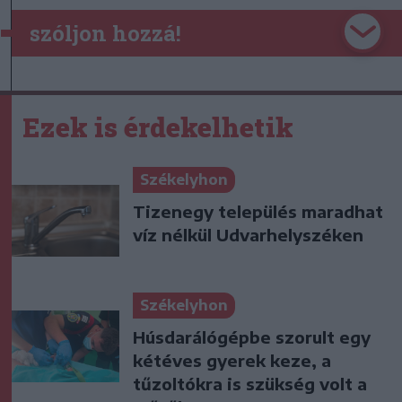
szóljon hozzá!
Ezek is érdekelhetik
Székelyhon
Tizenegy település maradhat
víz nélkül Udvarhelyszéken
Székelyhon
Húsdarálógépbe szorult egy
kétéves gyerek keze, a
tűzoltókra is szükség volt a