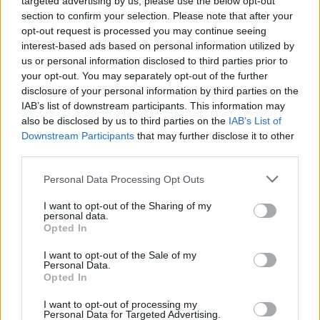
targeted advertising by us, please use the below opt-out
section to confirm your selection. Please note that after your
opt-out request is processed you may continue seeing
interest-based ads based on personal information utilized by
us or personal information disclosed to third parties prior to
your opt-out. You may separately opt-out of the further
disclosure of your personal information by third parties on the
IAB’s list of downstream participants. This information may
also be disclosed by us to third parties on the
IAB’s List of
Downstream Participants
that may further disclose it to other
third parties.
Personal Data Processing Opt Outs
I want to opt-out of the Sharing of my
personal data.
2026. augusztus 08., szombat
Opted In
Vaddisznó szaladt le a budapesti
I want to opt-out of the Sale of my
metróba, felszállt az egyik kocsira,
Personal Data.
Opted In
majd kilőtték – videóval
I want to opt-out of processing my
Personal Data for Targeted Advertising.