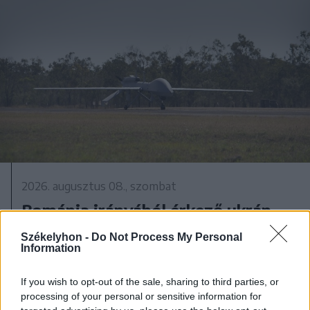
2026. augusztus 08., szombat
Románia irányából érkező ukrán
csalidrón robbant fel Bulgáriában –
Székelyhon -
Do Not Process My Personal
frissítve
Information
If you wish to opt-out of the sale, sharing to third parties, or
processing of your personal or sensitive information for